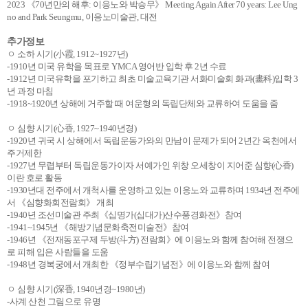
2023 《70년만의 해후: 이응노와 박승무》 Meeting Again After 70 years: Lee Ung
no and Park Seungmu, 이응노미술관, 대전
추가정보
ㅇ 소하 시기(小霞, 1912~1927년)
-1910년 미국 유학을 목표로 YMCA 영어반 입학 후 2년 수료
-1912년 미국유학을 포기하고 최초 미술교육기관 서화미술회 화과(畵科)입학 3
년 과정 마침
-1918~1920년 상해에 거주할 때 여운형의 독립단체와 교류하여 도움을 줌
ㅇ 심향 시기(心香, 1927~1940년경)
-1920년 귀국 시 상해에서 독립운동가와의 만남이 문제가 되어 2년간 옥천에서
주거제한
-1927년 무렵부터 독립운동가이자 서예가인 위창 오세창이 지어준 심향(心香)
이란 호로 활동
-1930년대 전주에서 개척사를 운영하고 있는 이응노와 교류하며 1934년 전주에
서 《심향화회전람회》 개최
-1940년 조선미술관 주최《십명가(십대가)산수풍경화전》참여
-1941~1945년 《해방기념문화축전미술전》참여
-1946년 《전재동포구제 두방(斗方) 전람회》에 이응노와 함께 참여해 전쟁으
로 피해 입은 사람들을 도움
-1948년 경복궁에서 개최한 《정부수립기념전》에 이응노와 함께 참여
ㅇ 심향 시기(深香, 1940년경~1980년)
-사계 산천 그림으로 유명