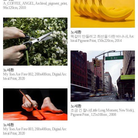
A_COFFEE_ANGEL, Archival_pigment_print,
96x120cm, 2010
노세환
똑같이 만들려고 최선을 다한 바나나l, Arc
hival Pigment Print, 150x220cm, 2014
노세환
My Toes Are Free 002, 200x400cm, Digital Arc
hival Print, 2020
노세환
조금 긴 찰나(Little Long Moment, NewYork),
Pigment Print , 125x100cm , 2008
노세환
My Toes Are Free 003, 200x400cm, Digital Arc
hival Print, 2020