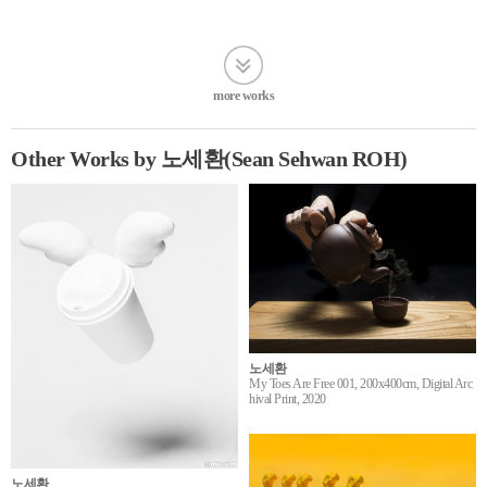
more works
Other Works by 노세환(Sean Sehwan ROH)
노세환
My Toes Are Free 001, 200x400cm, Digital Arc
hival Print, 2020
노세환