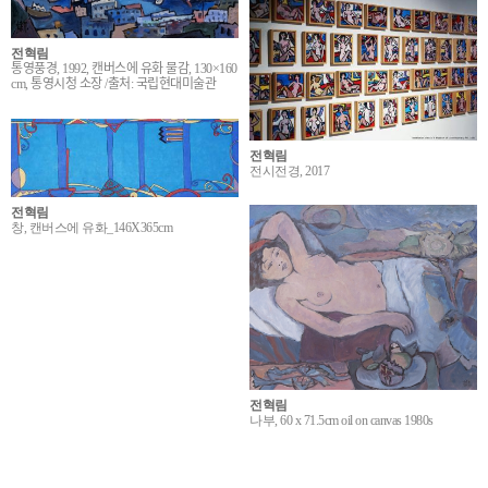
전혁림
통영풍경, 1992, 캔버스에 유화 물감, 130×160
cm, 통영시청 소장 /출처: 국립현대미술관
전혁림
전시전경, 2017
전혁림
창, 캔버스에 유화_146X365cm
전혁림
나부, 60 x 71.5cm oil on canvas 1980s