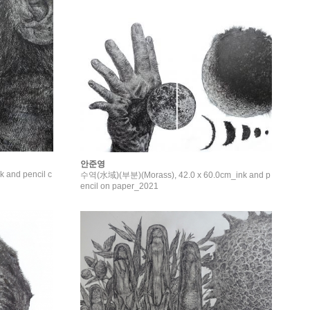
안준영
 and pencil c
수역(水域)(부분)(Morass), 42.0 x 60.0cm_ink and p
encil on paper_2021