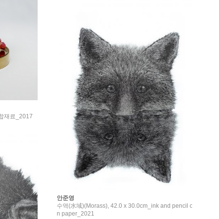
재료_2017
안준영
수역(水域)(Morass), 42.0 x 30.0cm_ink and pencil o
n paper_2021