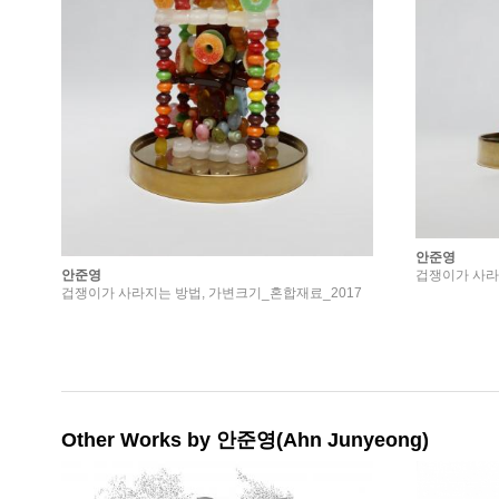
안준영
안준영
겁쟁이가 사라
겁쟁이가 사라지는 방법, 가변크기_혼합재료_2017
Other Works by 안준영(Ahn Junyeong)