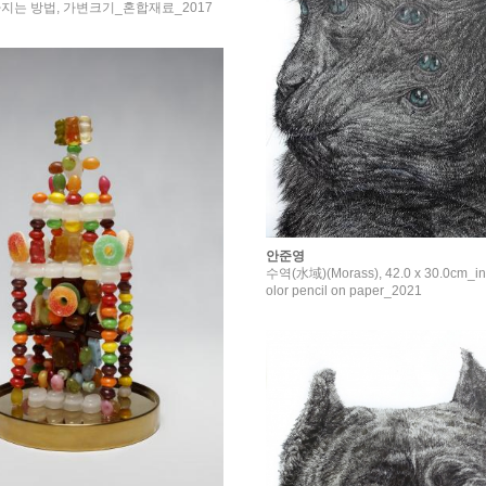
지는 방법, 가변크기_혼합재료_2017
안준영
수역(水域)(Morass), 42.0 x 30.0cm_ink
olor pencil on paper_2021