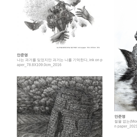
안준영
나는 과거를 잊었지만 과거는 나를 기억한다, ink on p
aper_78.8X109.0cm_2016
안준영
썰물 없는(Morass
n paper_202