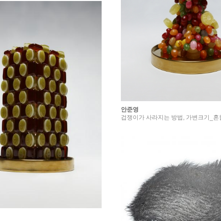
안준영
겁쟁이가 사라지는 방법, 가변크기_혼합