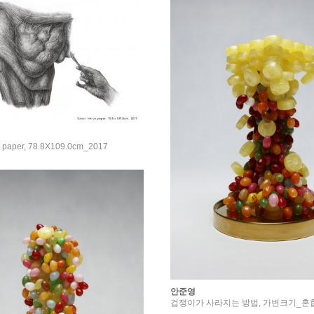
 paper, 78.8X109.0cm_2017
안준영
겁쟁이가 사라지는 방법, 가변크기_혼합