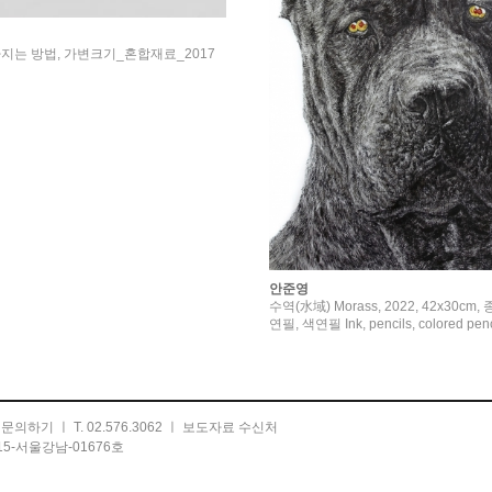
지는 방법, 가변크기_혼합재료_2017
안준영
수역(水域) Morass, 2022, 42x30c
연필, 색연필 Ink, pencils, colored penc
ㅣ
문의하기
ㅣ T. 02.576.3062 ㅣ
보도자료 수신처
5-서울강남-01676호