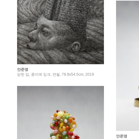
안준영
닫힌 입, 종이에 잉크, 연필, 78.8x54.5cm, 2019
안준영