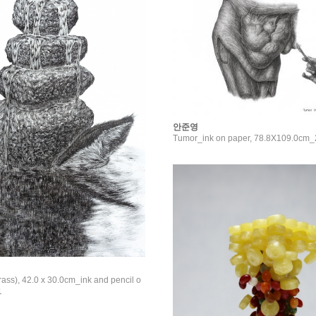
안준영
Tumor_ink on paper, 78.8X109.0cm
), 42.0 x 30.0cm_ink and pencil o
1