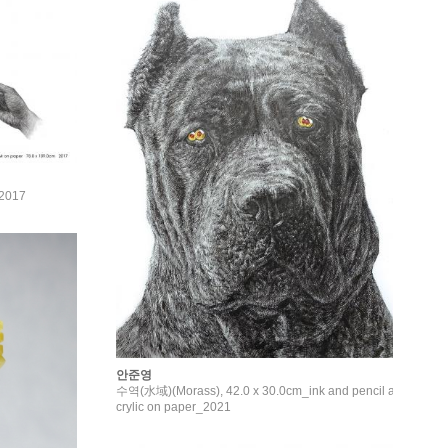
_2017
안준영
수역(水域)(Morass), 42.0 x 30.0cm_ink and pencil a
crylic on paper_2021