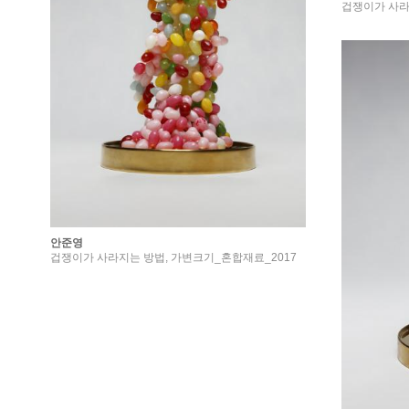
겁쟁이가 사라
안준영
겁쟁이가 사라지는 방법, 가변크기_혼합재료_2017