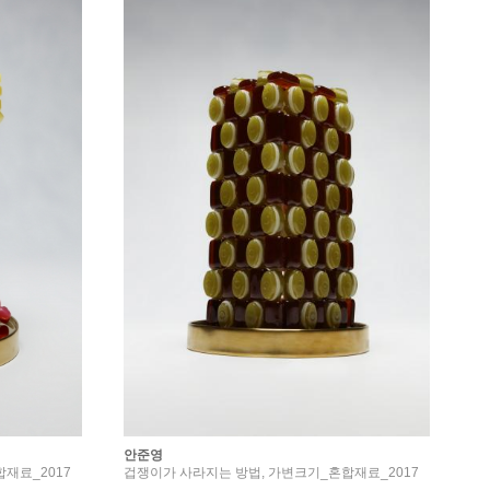
안준영
재료_2017
겁쟁이가 사라지는 방법, 가변크기_혼합재료_2017