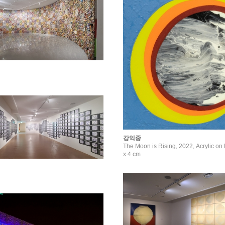
강익중
The Moon is Rising, 2022, Acrylic on 
x 4 cm