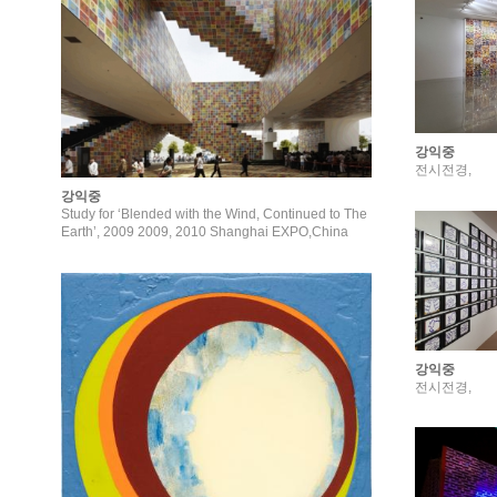
강익중
전시전경,
강익중
Study for ‘Blended with the Wind, Continued to The
Earth’, 2009 2009, 2010 Shanghai EXPO,China
강익중
전시전경,