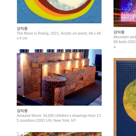
강익중
강익중
The Moon is Rising, 2021, Acrylic on wood, 48 x 48
Mountain and
x 4 cm
89 feets /2007 Gwang Hwa Moon Gate, Seoul, 
a
강익중
Amazed World, 34,000 children’s drawings from 13
5 countries /2001 UN, New York, NY