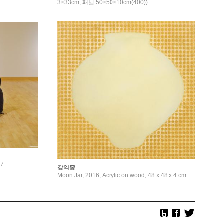
3×33cm, 패널 50×50×10cm(400))
97
강익중
Moon Jar, 2016, Acrylic on wood, 48 x 48 x 4 cm