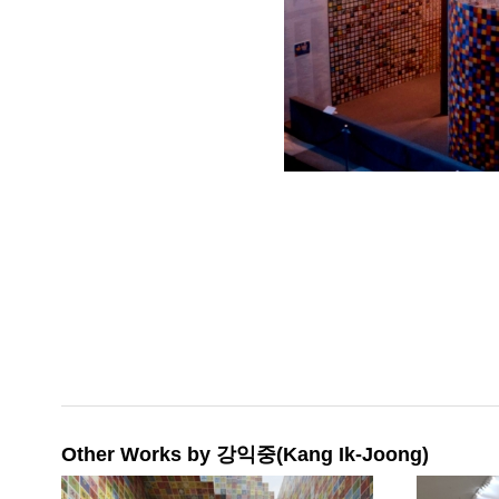
Other Works by 강익중(Kang Ik-Joong)