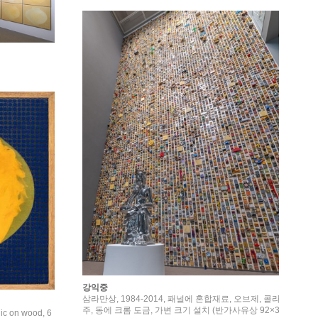
강익중
삼라만상, 1984-2014, 패널에 혼합재료, 오브제, 콜라
주, 동에 크롬 도금, 가변 크기 설치 (반가사유상 92×3
ic on wood, 6