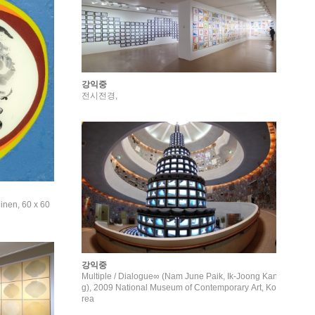
강익중
전시전경,
linen, 60 x 60
강익중
Multiple / Dialogue∞ (Nam June Paik, Ik-Joong Kan
g), 2009 National Museum of Contemporary Art, Ko
rea