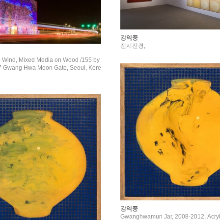
강익중
전시전경,
 Wind, Mixed Media on Wood /155 by
Kore
강익중
Gwanghwamun Jar, 2008-2012, Acryl