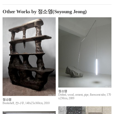
Other Works by 정소영(Soyoung Jeong)
정소영
Drifted, wood, cement, pipe, florescent tube, 170
x230cm, 2009
정소영
Bookshelf, 전나무, 140x25x160cm, 2010