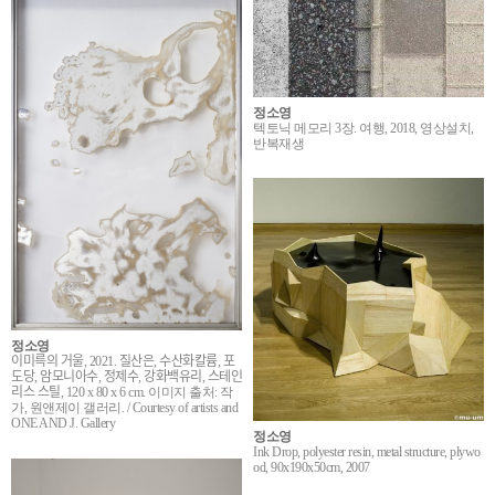
정소영
텍토닉 메모리 3장. 여행, 2018, 영상설치,
반복재생
정소영
이미륵의 거울, 2021. 질산은, 수산화칼륨, 포
도당, 암모니아수, 정제수, 강화백유리, 스테인
리스 스틸, 120 x 80 x 6 cm. 이미지 출처: 작
가, 원앤제이 갤러리. / Courtesy of artists and
ONE AND J. Gallery
정소영
Ink Drop, polyester resin, metal structure, plywo
od, 90x190x50cm, 2007