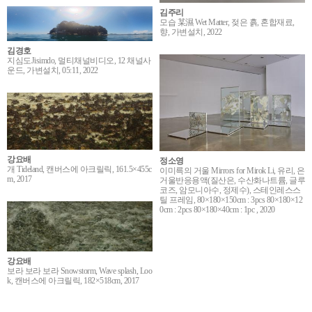
김주리
모습 某濕 Wet Matter, 젖은 흙, 혼합재료,
향, 가변설치, 2022
김경호
지심도Jisimdo, 멀티채널비디오, 12 채널사
운드, 가변설치, 05:11, 2022
강요배
정소영
개 Tideland, 캔버스에 아크릴릭, 161.5×455c
이미륵의 거울 Mirrors for Mirok Li, 유리, 은
m, 2017
거울반응용액(질산은, 수산화나트륨, 글루
코즈, 암모니아수, 정제수), 스테인레스스
틸 프레임, 80×180×150cm : 3pcs 80×180×12
0cm : 2pcs 80×180×40cm : 1pc , 2020
강요배
보라 보라 보라 Snowstorm, Wave splash, Loo
k, 캔버스에 아크릴릭, 182×518cm, 2017