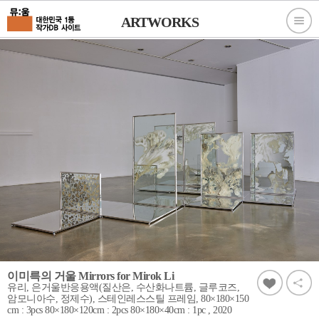
ARTWORKS
이미륵의 거울 Mirrors for Mirok Li
유리, 은거울반응용액(질산은, 수산화나트륨, 글루코즈,
암모니아수, 정제수), 스테인레스스틸 프레임, 80×180×150
cm : 3pcs 80×180×120cm : 2pcs 80×180×40cm : 1pc , 2020