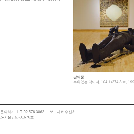
강익중
누워있는 맥아더, 104.1x274.3cm, 19
ㅣ
문의하기
ㅣ T. 02.576.3062 ㅣ
보도자료 수신처
5-서울강남-01676호