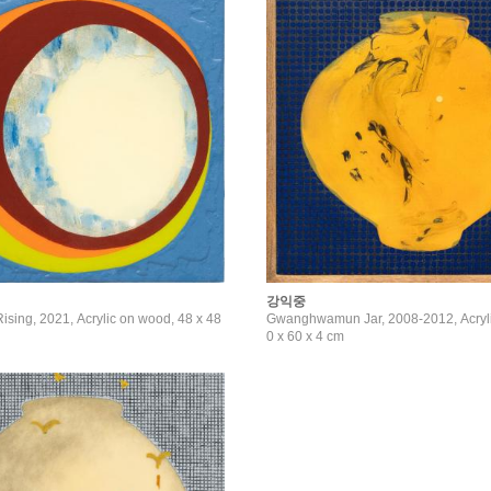
강익중
ising, 2021, Acrylic on wood, 48 x 48
Gwanghwamun Jar, 2008-2012, Acryli
0 x 60 x 4 cm