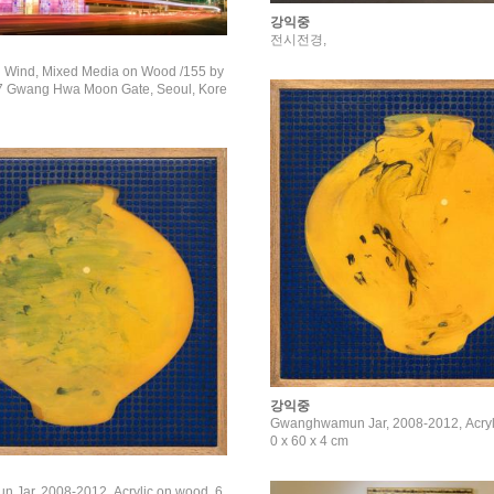
강익중
전시전경,
 Wind, Mixed Media on Wood /155 by
Kore
강익중
Gwanghwamun Jar, 2008-2012, Acryl
0 x 60 x 4 cm
Jar, 2008-2012, Acrylic on wood, 6