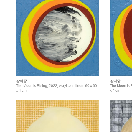
강익중
강익중
The Moon is Rising, 2022, Acrylic on linen, 60 x 60
The Moon is R
x 4 cm
x 4 cm