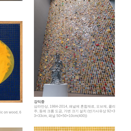
강익중
삼라만상, 1984-2014, 패널에 혼합재료, 오브제, 콜라
주, 동에 크롬 도금, 가변 크기 설치 (반가사유상 92×3
ic on wood, 6
3×33cm, 패널 50×50×10cm(400))