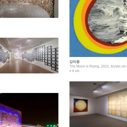
강익중
The Moon is Rising, 2022, Acrylic on 
x 4 cm