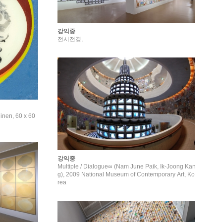
강익중
전시전경,
linen, 60 x 60
강익중
Multiple / Dialogue∞ (Nam June Paik, Ik-Joong Kan
g), 2009 National Museum of Contemporary Art, Ko
rea