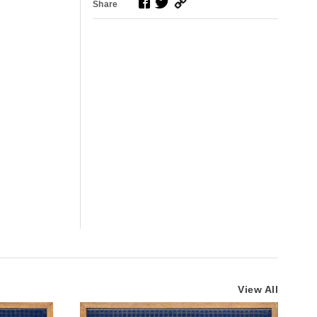
Share
View All