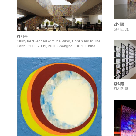
강익중
전시전경,
강익중
Study for ‘Blended with the Wind, Continued to The
Earth’, 2009 2009, 2010 Shanghai EXPO,China
강익중
전시전경,