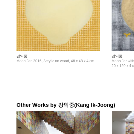
강익중
강익중
Moon Jar, 2016, Acrylic on wood, 48 x 48 x 4 cm
Moon Jar wit
20 x 120 x 4 
Other Works by 강익중(Kang Ik-Joong)