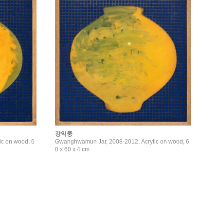
강익중
c on wood, 6
Gwanghwamun Jar, 2008-2012, Acrylic on wood, 6
0 x 60 x 4 cm