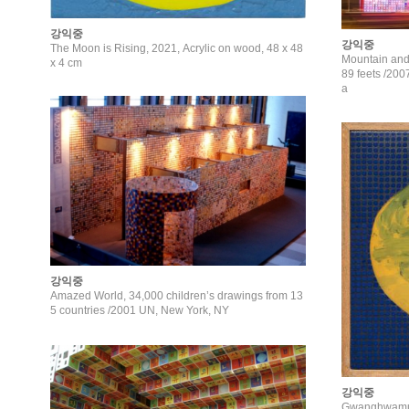
강익중
강익중
The Moon is Rising, 2021, Acrylic on wood, 48 x 48
Mountain and
x 4 cm
89 feets /2007 Gwang Hwa Moon Gate, Seoul, 
a
강익중
Amazed World, 34,000 children’s drawings from 13
5 countries /2001 UN, New York, NY
강익중
Gwanghwamun 