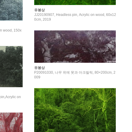
유봉상
JJ20190907, Headless pin, Acrylic on wood, 60x12
0cm, 2019
on wood, 150x
유봉상
P20091030, 나무 위에 못과 아크릴릭, 80×200cm, 2
009
n,Acrylic on