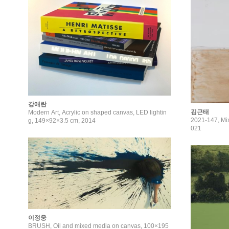
강애란
김근태
Modern Art, Acrylic on shaped canvas, LED lightin
2021-147, Mi
g, 149×92×3.5 cm, 2014
021
이정웅
BRUSH, Oil and mixed media on canvas, 100×195