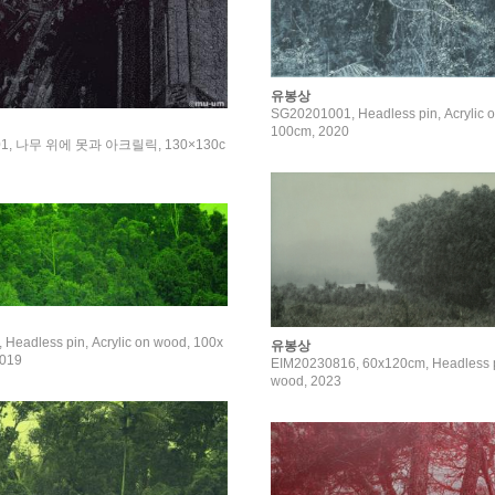
유봉상
SG20201001, Headless pin, Acrylic 
100cm, 2020
001, 나무 위에 못과 아크릴릭, 130×130c
Headless pin, Acrylic on wood, 100x
유봉상
2019
EIM20230816, 60x120cm, Headless pi
wood, 2023