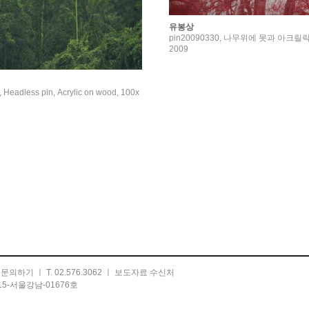
유봉상
pin20090330, 나무위에 못과 아크릴릭,
2009
Headless pin, Acrylic on wood, 100x
ㅣ
문의하기
ㅣ T. 02.576.3062 ㅣ
보도자료 수신처
5-서울강남-01676호