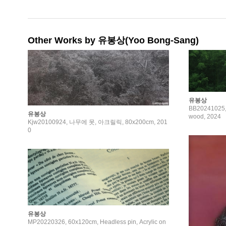
Other Works by 유봉상(Yoo Bong-Sang)
유봉상
BB20241025, 
유봉상
wood, 2024
Kjw20100924, 나무에 못, 아크릴릭, 80x200cm, 201
0
유봉상
MP20220326, 60x120cm, Headless pin, Acrylic on