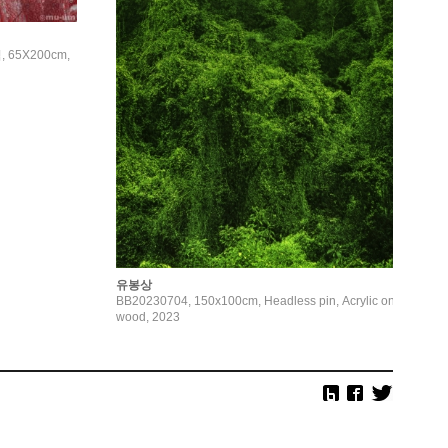
 65X200cm,
유봉상
BB20230704, 150x100cm, Headless pin, Acrylic on
wood, 2023