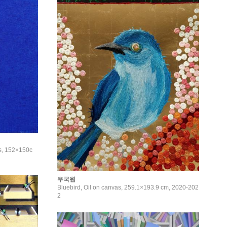
s, 152×150c
우국원
Bluebird, Oil on canvas, 259.1×193.9 cm, 2020-202
2