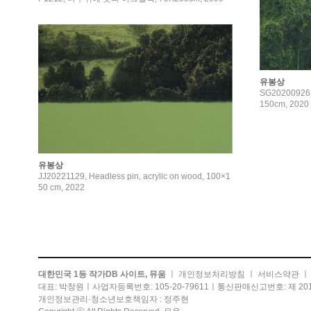
유봉상
SG20200926, 
150cm, 2020
유봉상
JJ20221129, Headless pin, acrylic on wood, 100×1
50 cm, 2022
대한민국 1등 작가DB 사이트, 뮤움
ㅣ
개인정보처리방침
ㅣ
서비스약관
대표: 박창원ㅣ사업자등록번호: 105-20-79611ㅣ통신판매신고번호: 제 201
개인정보관리·청소년보호책임자 : 정주현