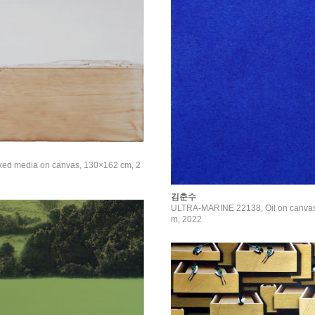
xed media on canvas, 130×162 cm, 2
김춘수
ULTRA-MARINE 22138, Oil on canva
m, 2022