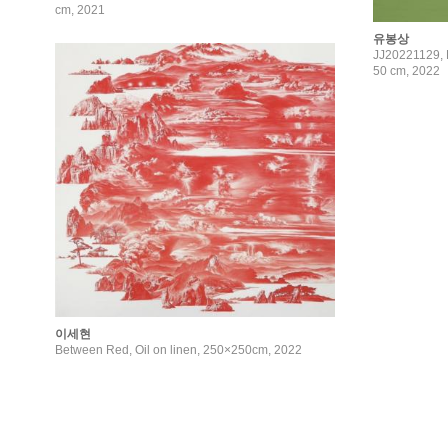
cm, 2021
유봉상
JJ20221129, 
50 cm, 2022
이세현
Between Red, Oil on linen, 250×250cm, 2022