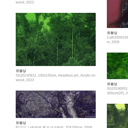
wood, 2022
유봉상
Cath20091
m, 2009
유봉상
SG20230811, 100x150cm, Headless pin, Acrylic on
wood, 2023
유봉상
SG20190831, 
300cm(2P), 
유봉상
P1212, 나무위에 못과 아크릴릭, 70X200cm, 2009