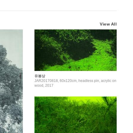
View All
유봉상
JAR20170818, 60x120cm, headless pin, acrylic on
wood, 2017