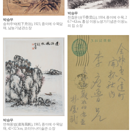
박승무
천첩운산(千疊雲山), 1934, 종이에 수묵, 2
박승무
6.7×42cm, 홍성 이응노생가기념관 이응노
송하주박(松下舟泊), 1923, 종이에 수묵담
의 집 소장
채, 남농기념관소장
박승무
연해풍범(連海風帆), 1965, 종이에 수묵담
채, 42×32.5cm, 코리아나미술관 소장