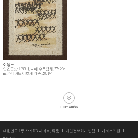
이응노
인간군상, 1993, 한지에 수묵담채, 77×29c
m, 가나아트 이호재 기증, 2001년
more works
대한민국 1등 작가DB 사이트, 뮤움
개인정보처리방침
서비스약관