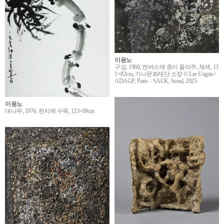
이응노
구성, 1960, 캔버스에 종이 꼴라주, 채색, 13
1×82cm, 가나문화재단 소장 © Lee Ungno /
ADAGP, Paris – SACK, Seoul, 2025
이응노
대나무, 1976, 한지에 수묵, 133×69cm