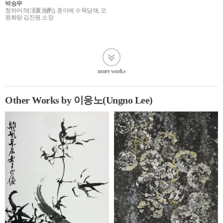
박승무
청하어작(淸夏漁酌), 종이에 수묵담채, 오
원화랑 김진원 소장
more works
Other Works by 이응노(Ungno Lee)