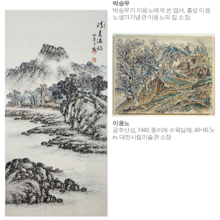
박승무
박승무가 이응노에게 쓴 엽서, 홍성 이응
노생가기념관 이응노의 집 소장,
이응노
공주산성, 1940, 종이에 수묵담채, 48×60.5c
m, 대전시립미술관 소장