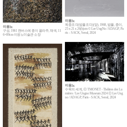
이응노
옥중조각(밥풀조각)(앞), 1968, 밥풀, 종이,
이응노
25 x 21 x 26(h)cm © Lee UngNo / ADAGP, Pa
구성, 1961 캔버스에 종이 꼴라주, 채색, 11
ris – SACK, Seoul, 2024
6×89cm 이응노미술관 소장
이응노
수묵의 세계, ⓒ TMONET - Théâtres des Lu
mières / Lee Ungno Museum 2024 ⓒ Lee Ung
no / ADAGP, Paris - SACK, Seoul, 2024