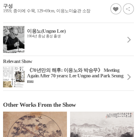
구성
1959, 종이에 수묵, 129×69cm, 이응노미술관 소장
이응노(Ungno Lee)
1904년 충남 홍성 출생
Relevant Show
《70년만의 해후: 이응노와 박승무》 Meeting
Again After 70 years: Lee Ungno and Park Seung
mu
Other Works From the Show