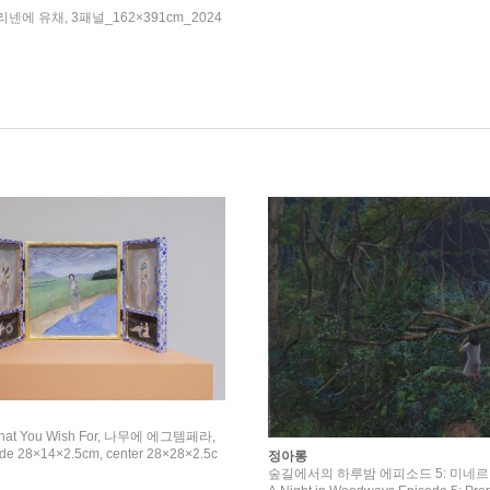
d, 리넨에 유채, 3패널_162×391cm_2024
 What You Wish For, 나무에 에그템페라,
e 28×14×2.5cm, center 28×28×2.5c
정아롱
숲길에서의 하루밤 에피소드 5: 미네르