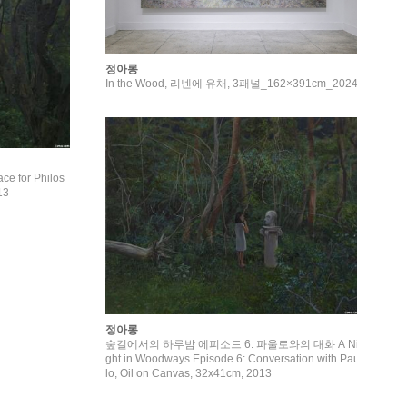
정아롱
In the Wood, 리넨에 유채, 3패널_162×391cm_2024
 for Philos
13
정아롱
숲길에서의 하루밤 에피소드 6: 파울로와의 대화 A Ni
ght in Woodways Episode 6: Conversation with Pau
lo, Oil on Canvas, 32x41cm, 2013