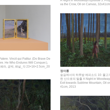
A Night in Woodways Episode 5: Pro
va the Crow, Oil on Canvas, 32x41cm
Patere. Vincit qui Patitur. (Do Brave De
re. He Who Endures Will Conquer.),
, 금박, 패널_각 23×16×2.5cm_20
정아롱
숲길에서의 하루밤 에피소드 10: 물고
한 산으로의 탈출 A Night in Woodways 
Exit towards Sublime Mountain, Oil 
41cm, 2013