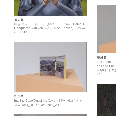
정아롱
나는 보았노라, 왔노라, 정복했노라 I Saw, I Came, I
Conquered(Vidi Veni Vici), Oil on Canvas, 53cmx45
cm, 2013
정아롱
Fac Fortia et 
eds and Endu
나무에 에그템페라
24
정아롱
Into the Cave/Out of the Cave, 나무에 에그템페라,
금박, 패널_각 16×13×1.7cm_2024