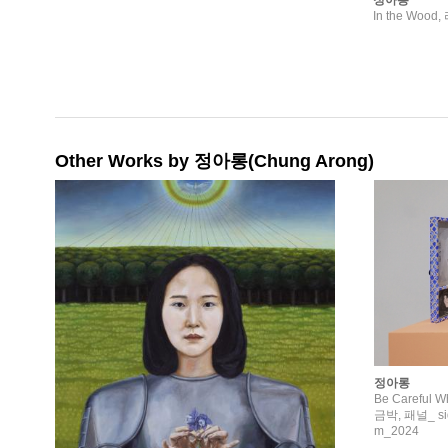
정아롱
In the Woo
Other Works by 정아롱(Chung Arong)
정아롱
Be Careful
금박, 패널_ sid
m_2024