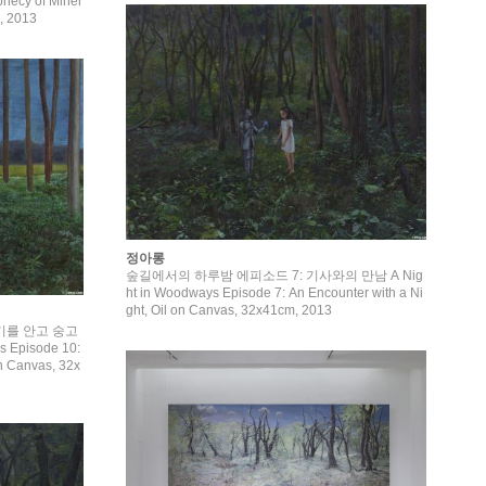
phecy of Miner
, 2013
정아롱
숲길에서의 하루밤 에피소드 7: 기사와의 만남 A Nig
ht in Woodways Episode 7: An Encounter with a Ni
ght, Oil on Canvas, 32x41cm, 2013
기를 안고 숭고
Episode 10:
on Canvas, 32x