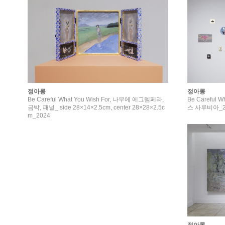
정아롱
정아롱
Be Careful What You Wish For, 나무에 에그템페라,
Be Careful
금박, 패널_ side 28×14×2.5cm, center 28×28×2.5c
스 사루비아_2
m_2024