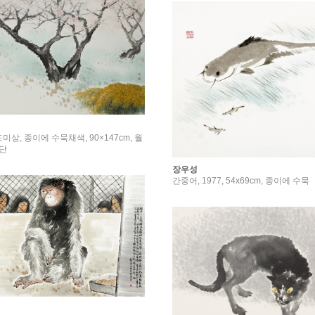
미상, 종이에 수묵채색, 90×147cm, 월
단
장우성
간중어, 1977, 54x69cm, 종이에 수묵