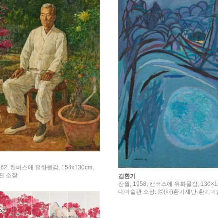
962, 캔버스에 유화물감, 154x130cm,
관 소장
김환기
산월, 1958, 캔버스에 유화물감, 130×
대미술관 소장. ⓒ(재)환기재단·환기