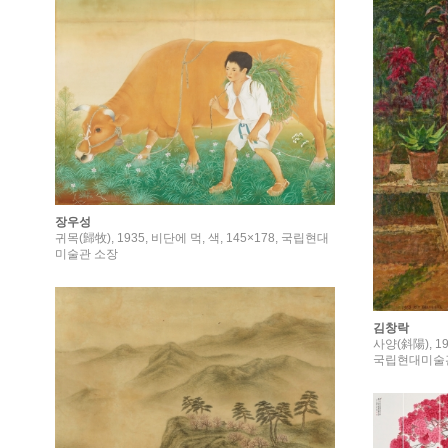
장우성
귀목(歸牧), 1935, 비단에 먹, 색, 145×178, 국립현대
미술관 소장
김창락
사양(斜陽), 1
국립현대미술