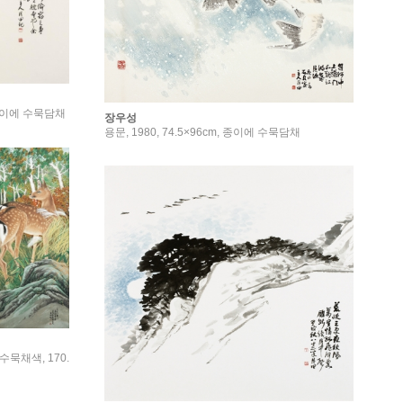
, 종이에 수묵담채
장우성
용문, 1980, 74.5×96cm, 종이에 수묵담채
 수묵채색, 170.