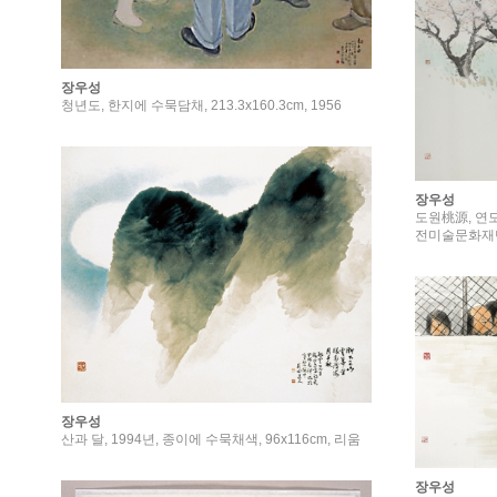
장우성
청년도, 한지에 수묵담채, 213.3x160.3cm, 1956
장우성
도원桃源, 연도
전미술문화재
장우성
산과 달, 1994년, 종이에 수묵채색, 96x116cm, 리움
장우성