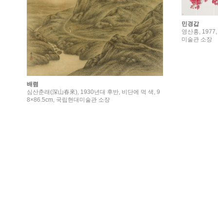
민경갑
영산홍, 1977,
미술관 소장
배렴
심산춘래(深山春來), 1930년대 후반, 비단에 먹 색, 9
8×86.5cm, 국립현대미술관 소장