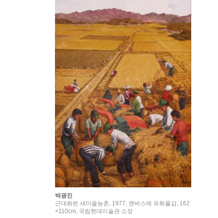
박광진
근대화된 새마을농촌, 1977, 캔버스에 유화물감, 162
×110cm, 국립현대미술관 소장