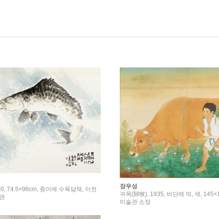
장우성
0, 74.5×96cm, 종이에 수묵담채, 이천
귀목(歸牧), 1935, 비단에 먹, 색, 145
관
미술관 소장