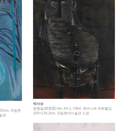
박서보
원형질(原形質) No. 64-1, 1964, 캔버스에 유화물감,
105cm, 국립현
160×128.3cm, 국립현대미술관 소장
미술관