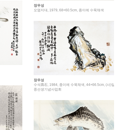
장우성
오염지대, 1979, 68×60.5cm, 종이에 수묵채색
장우성
수석壽石, 1984, 종이에 수묵채색, 44×66.5cm, (사)일
중선생기념사업회