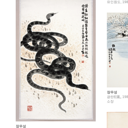
유인원도, 198
장우성
광란狂亂, 198
소장
장우성