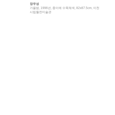
장우성
가을밤, 1996년, 종이에 수묵채색, 82x87.5cm, 이천
시립월전미술관