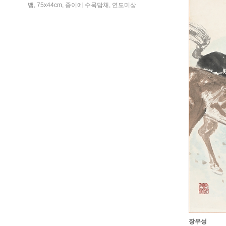
뱀, 75x44cm, 종이에 수묵담채, 연도미상
장우성