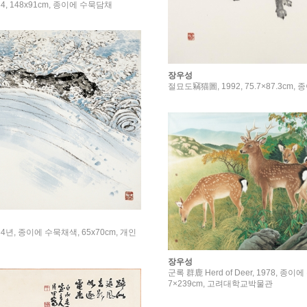
4, 148x91cm, 종이에 수묵담채
장우성
절묘도竊猫圖, 1992, 75.7×87.3cm
4년, 종이에 수묵채색, 65x70cm, 개인
장우성
군록 群鹿 Herd of Deer, 1978, 종이에
7×239cm, 고려대학교박물관