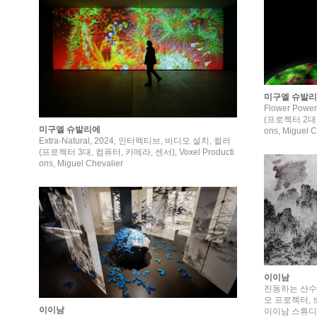
미구엘 슈발
Flower Pow
(프로젝터 2대, 
미구엘 슈발리에
ons, Miguel C
Extra-Natural, 2024, 인터렉티브, 비디오 설치, 컬러
(프로젝터 3대, 컴퓨터, 카메라, 센서), Voxel Producti
ons, Miguel Chevalier
이이남
진동하는 산수,
오 프로젝터, 브
이이남
이이남 스튜