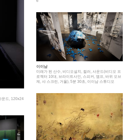
6
이이남
미래가 된 산수, 비디오설치, 컬러, 사운드(비디오 프
로젝터 10대, 브라이트사인, 스피커, 앰프, 바위 오브
제, 샤 스크린, 거울), 5분 30초, 이이남 스튜디오
드, 120x24