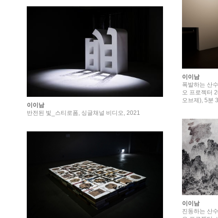
이이남
폭발하는 산수,
오 프로젝터 2
오브제), 5분
이이남
반전된 빛_스티로폼, 싱글채널 비디오, 2021
이이남
진동하는 산수,