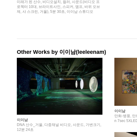
미래가 된 산수, 비디오설치, 컬러, 사운드(비디오 프
로젝터 10대, 브라이트사인, 스피커, 앰프, 바위 오브
제, 샤 스크린, 거울), 5분 30초, 이이남 스튜디오
Other Works by 이이남(leeleenam)
이이남
만화-병풍, 만화-병
이이남
DNA 산수_거울, 다중채널 비디오, 사운드, 가변크기,
12분 24초