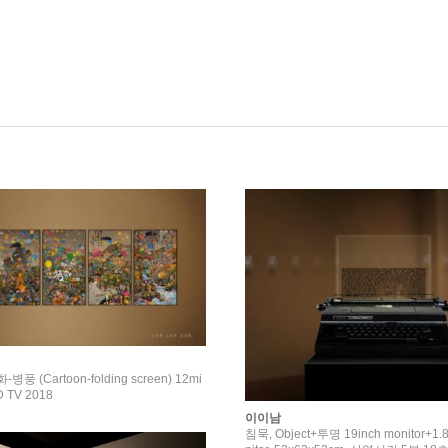
풍 (Cartoon-folding screen) 12mi
n 7sec 5XLED TV 2018
이이남
침묵, Object+투명 19inch monitor+1.