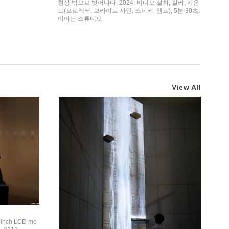
형상 밖으로 벗어나다, 2024, 비디오 설치, 컬러, 사운
드(프로젝터, 브라이트 사인, 스피커, 앰프), 5분 30초,
이이남 스튜디오
View All
8inch LCD mo