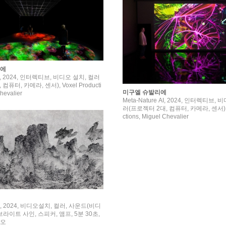
리에
er, 2024, 인터렉티브, 비디오 설치, 컬러
컴퓨터, 카메라, 센서), Voxel Producti
미구엘 슈발리에
hevalier
Meta-Nature AI, 2024, 인터렉티브,
러(프로젝터 2대, 컴퓨터, 카메라, 센서), V
ctions, Miguel Chevalier
 2024, 비디오설치, 컬러, 사운드(비디
라이트 사인, 스피커, 앰프, 5분 30초,
디오