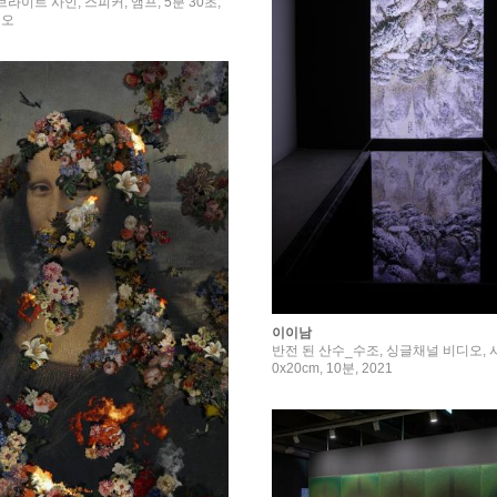
브라이트 사인, 스피커, 앰프, 5분 30초,
디오
이이남
반전 된 산수_수조, 싱글채널 비디오, 사운
0x20cm, 10분, 2021