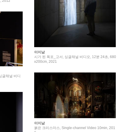
, 2012
이이남
시가 된 폭포_고서, 싱글채널 비디오, 12분 24초, 680
x200cm, 2021
, 싱글채널 비디
이이남
붉은 크리스마스, Single-channel Video 10min, 201