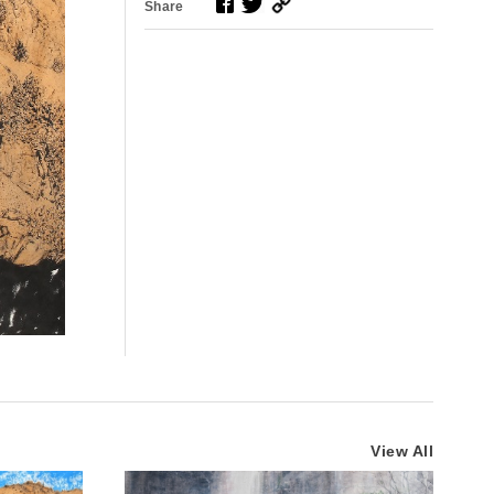
Share
View All