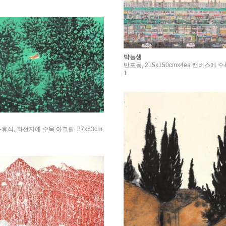
박능생
반포동, 215x150cmx4ea 캔버스에 수
1
id-휴식, 화선지에 수묵.아크릴, 37x53cm,