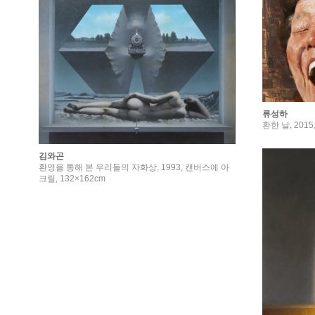
류성하
환한 날, 201
김와곤
환영을 통해 본 우리들의 자화상, 1993, 캔버스에 아
크릴, 132×162cm