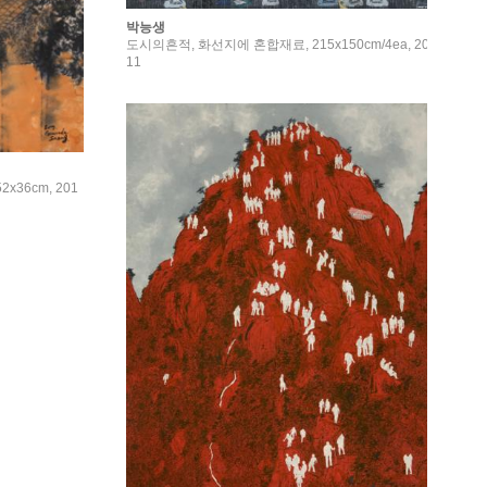
박능생
도시의흔적, 화선지에 혼합재료, 215x150cm/4ea, 20
11
2x36cm, 201