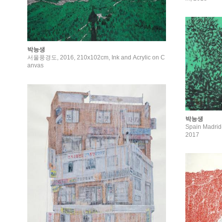
박능생
서울풍경도, 2016, 210x102cm, Ink and Acrylic on C
anvas
박능생
Spain Madr
2017