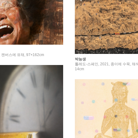
5, 캔버스에 유채, 97×162cm
박능생
톨레도-스페인, 2021, 종이에 수묵, 채색,
14cm