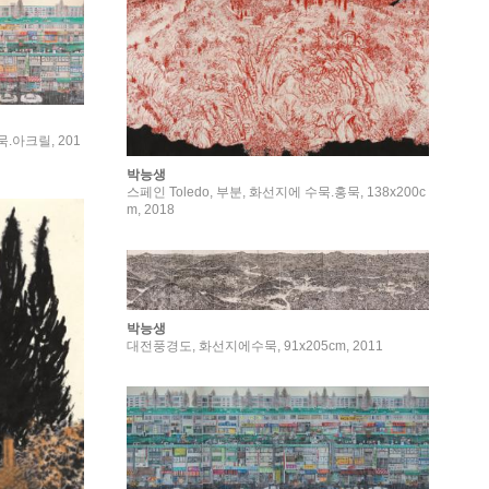
묵.아크릴, 201
박능생
스페인 Toledo, 부분, 화선지에 수묵.홍묵, 138x200c
m, 2018
박능생
대전풍경도, 화선지에수묵, 91x205cm, 2011