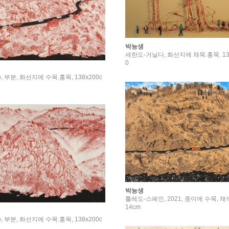
박능생
세한도-거닐다, 화선지에 채묵.홍묵. 137x
0
o, 부분, 화선지에 수묵.홍묵, 138x200c
박능생
톨레도-스페인, 2021, 종이에 수묵, 채색,
14cm
o, 부분, 화선지에 수묵.홍묵, 138x200c