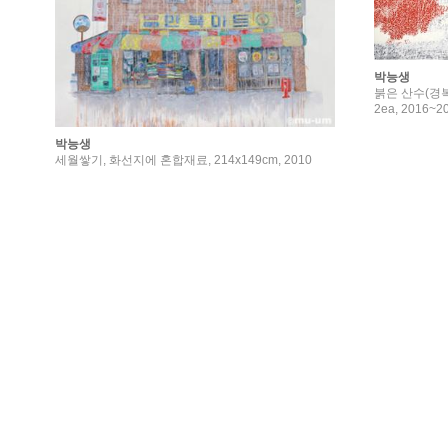
박능생
붉은 산수(경복궁
2ea, 2016~2
박능생
세월쌓기, 화선지에 혼합재료, 214x149cm, 2010