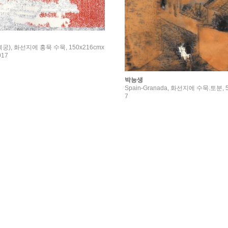
), 화선지에 홍묵 수묵, 150x216cmx
017
박능생
Spain-Granada, 화선지에 수묵.토분, 5
7