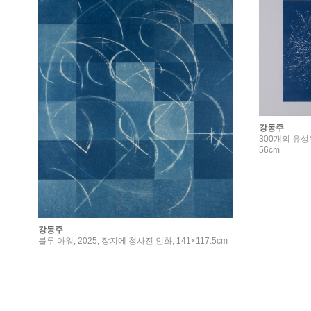
강동주
300개의 유성우
56cm
강동주
블루 아워, 2025, 장지에 청사진 인화, 141×117.5cm