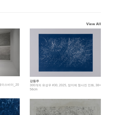
View All
강동주
 스페이스비이_20
300개의 유성우 #30, 2025, 장지에 청사진 인화, 38×
56cm