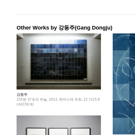
Other Works by 강동주(Gang Dongju)
강동주
155분 37초의 하늘, 2013, 캔버스에 유화, 22.7x15.8
cm(156개)