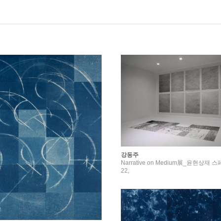
강동주
Narrative on Medium展_윤현상재
22,