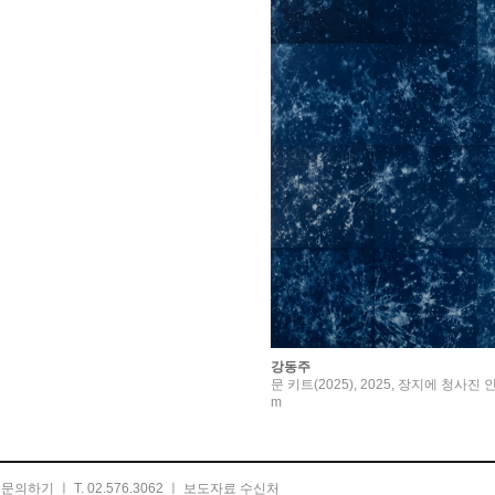
강동주
문 키트(2025), 2025, 장지에 청사진 인
m
ㅣ
문의하기
ㅣ T. 02.576.3062 ㅣ
보도자료 수신처