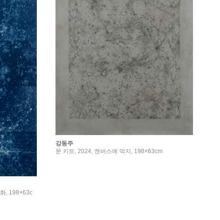
강동주
문 키트, 2024, 캔버스에 먹지, 198×63cm
화, 198×63c