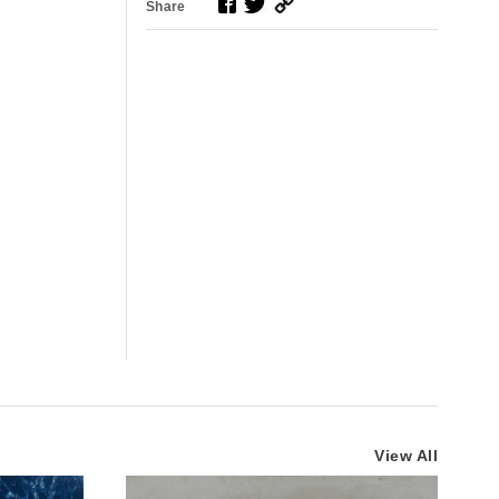
Share
View All