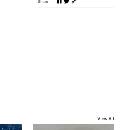
Share
View All