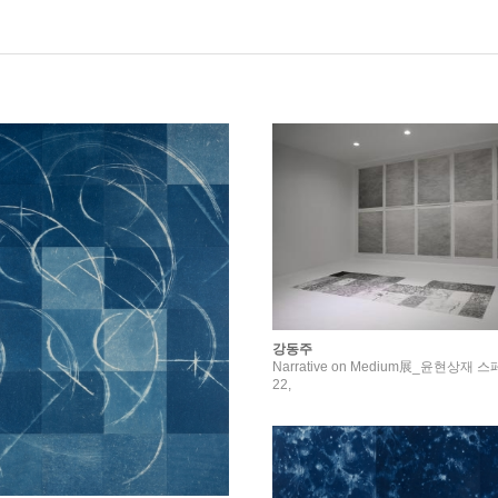
강동주
Narrative on Medium展_윤현상재
22,