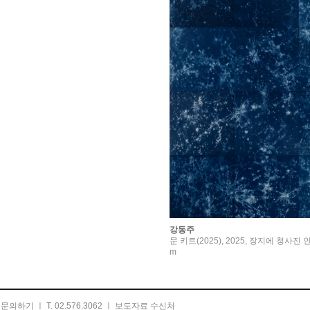
강동주
문 키트(2025), 2025, 장지에 청사진 인
m
ㅣ
문의하기
ㅣ T. 02.576.3062 ㅣ
보도자료 수신처