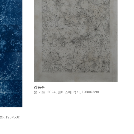
강동주
문 키트, 2024, 캔버스에 먹지, 198×63cm
화, 198×63c