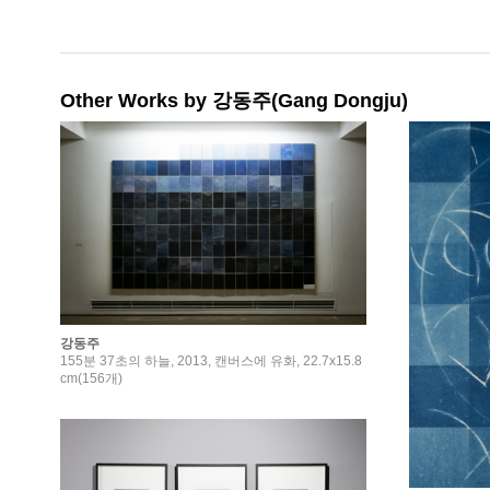
Other Works by 강동주(Gang Dongju)
강동주
155분 37초의 하늘, 2013, 캔버스에 유화, 22.7x15.8
cm(156개)