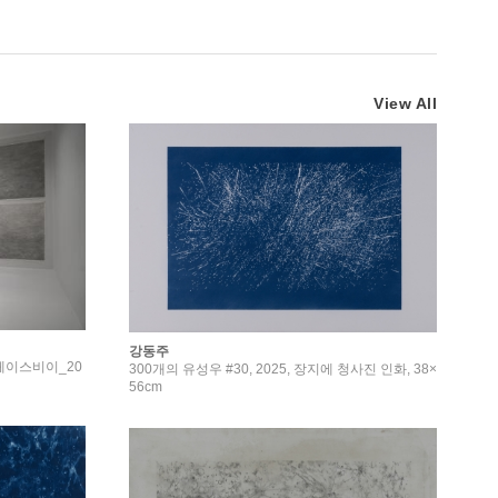
View All
강동주
 스페이스비이_20
300개의 유성우 #30, 2025, 장지에 청사진 인화, 38×
56cm