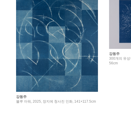
강동주
300개의 유성우
56cm
강동주
블루 아워, 2025, 장지에 청사진 인화, 141×117.5cm