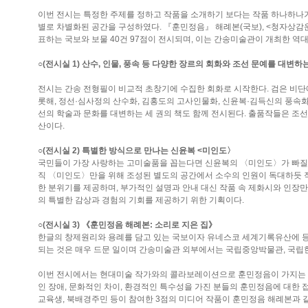
이번 전시는 특정한 주제를 정하고 작품을 소개하기 보다는 작품 하나하나가
별로 차별화된 공간을 구성하였다. 『훈민정음』 해례본(국보), <청자상감운
표하는 국보와 보물 40건 97점이 전시되며, 이는 간송미술관이 개최한 역
○(전시실 1) 산수, 인물, 풍속 등 다양한 장르의 회화와 조선 문예를 대변하
전시는 간송 전형필이 비교적 초창기에 수집한 회화로 시작한다. 검은 비단에
롯해, 정선·심사정의 산수화, 김홍도의 고사인물화, 신윤복·김득신의 풍속화
선의 학술과 문화를 대변하는 세 권의 책도 함께 전시된다. 출품작들은 조선
산이다.
○(전시실 2) 특별한 방식으로 만나는 신윤복 <미인도〉
국민들이 가장 사랑하는 고미술품을 꼽는다면 신윤복의 〈미인도〉가 빠질 
직 〈미인도〉만을 위해 조성된 별도의 공간에서 소수의 인원이 독대하듯 작
한 분위기를 제공하며, 부가적인 설명과 안내 대신 작품 속 제화시와 인장
의 특별한 감상과 경험의 기회를 제공하기 위한 기획이다.
○(전시실 3) 《훈민정음 해례본: 소리로 지은 집》
한글의 창제원리와 용례를 담고 있는 국보이자 유네스코 세계기록유산에 
되는 것은 매우 드문 일이며 간송미술관 외부에서는 국립중앙박물관, 국
이번 전시에서는 현대미술 작가와의 콜라보레이션으로 훈민정음이 가지는 
인 장애, 문화적인 차이, 환경적인 특수성을 가진 분들의 훈민정음에 대한 
교육생, 북배경주민 등이 참여한 3점의 미디어 작품이 훈민정음 해례본과 