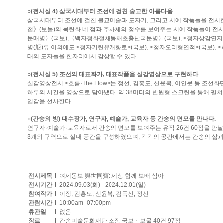
○(전시실 4) 삼국시대부터 조선에 걸친 숭고한 아름다움
삼국시대부터 조선에 걸친 불교미술과 도자기, 그리고 서예 작품들을 전시
첩》(보물)의 묵란화 네 점과 추사체의 정수를 보여주는 서예 작품들이 
문매병〉(국보),〈백자청화철채동채초충난국문병〉(국보), <청자상감연지
병(甁)류 이외에도 <청자기린유개향로>(국보), <청자오리형연적>(국보), 
태의 도자들을 한자리에서 감상할 수 있다.
○(전시실 5) 조선의 대표화가, 대표작품을 실감영상으로 구현하다
실감영상전시 <흐름·The Flow>는 정선, 김홍도, 신윤복, 이인문 등 
하루의 시간을 영상으로 담아냈다. 약 38미터의 반원형 스크린을 통해 펼
입감을 선사한다.
○(간송의 방) 대수장가, 연구자, 예술가, 교육자 등 간송의 면모를 만나다.
연구자·예술가·교육자로서 간송의 면모를 보여주는 유작 26건 60점을 만날 수 
3개의 구역으로 실내 공간을 구성하였으며, 각각의 공간에서는 간송의 삶과
전시제목
여세동보 與世同寶: 세상 함께 보배 삼아
전시기간
2024.09.03(화) - 2024.12.01(일)
참여작가
이징, 김홍도, 신윤복, 김득신, 정선
관람시간
10:00am -07:00pm
휴관일
없음
장르
간송미술문화재단 소장 국보ㆍ보물 40건 97점