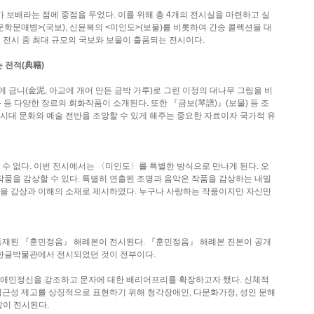
 보배라는 점에 중점을 두었다. 이를 위해 총 4개의 전시실을 마련하고 실
학문매병>(국보), 신윤복의 <미인도>(보물)를 비롯하여 간송 콜렉션을 대
대 전시 중 최대 규모의 국보와 보물이 출품되는 전시이다.
는 전적(典籍)
 금니(金泥, 아교에 개어 만든 금박 가루)로 그린 이정의 대나무 그림을 비
 등 다양한 장르의 회화작품이 소개된다. 또한 『금보(琴譜)』(보물) 등 조
시대 문화와 예술 전반을 조망할 수 있게 해주는 중요한 자료이자 국가적 유
수 없다. 이번 전시에서는 〈미인도〉를 특별한 방식으로 만나게 된다. 오
품을 감상할 수 있다. 특별히 연출된 조명과 음악은 작품을 감상하는 내밀
만을 감상과 이해의 소재로 제시하였다. 누구나 사랑하는 작품이지만 자신만
등재된 『훈민정음』 해례본이 전시된다. 『훈민정음』 해례본 진본이 공개
립한글박물관에서 전시되었던 것이 전부이다.
애민정신을 강조하고 문자에 대한 배리어프리를 확장하고자 했다. 신체적
접근성 제고를 상징적으로 표현하기 위해 청각장애인, 다문화가정, 성인 문해
같이 전시된다.