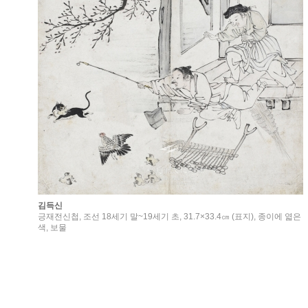
김득신
긍재전신첩, 조선 18세기 말~19세기 초, 31.7×33.4㎝ (표지), 종이에 엷은
색, 보물