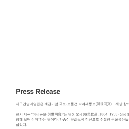
Press Release
대구간송미술관은 개관기념 국보·보물전 ≪여세동보(與世同寶) – 세상 함께 보배
전시 제목 “여세동보(與世同寶)”는 위창 오세창(吳世昌, 1864~1953) 
함께 보배 삼아”라는 뜻이다. 간송이 문화보국 정신으로 수집한 문화유산들
삼았다.