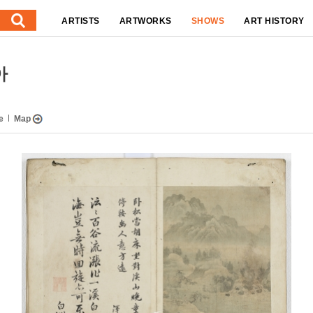
ARTISTS
ARTWORKS
SHOWS
ART HISTORY
아
e
Map