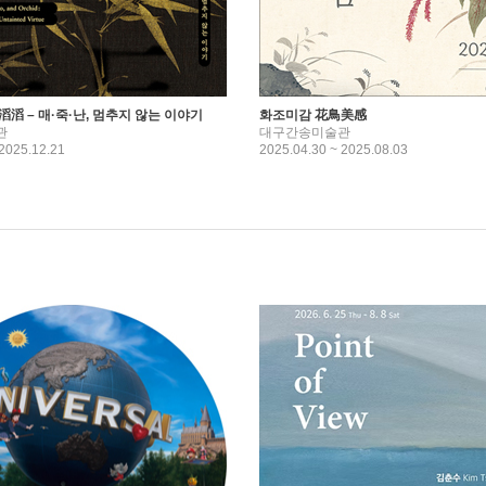
滔 – 매·죽·난, 멈추지 않는 이야기
화조미감 花鳥美感
관
대구간송미술관
 2025.12.21
2025.04.30 ~ 2025.08.03