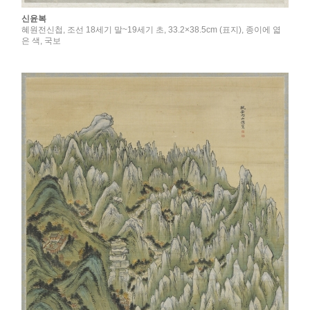
신윤복
혜원전신첩, 조선 18세기 말~19세기 초, 33.2×38.5cm (표지), 종이에 엷
은 색, 국보