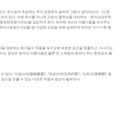
한다. 전시실의 초입에는 추사 김정희의 글씨와 그림이 설치되는데 《난맹
전시되어 있다. 서예 전시를 지나면 간송의 콜렉션을 대표하는〈청자상감운학
원앙문정병>(국보)을 감상하게 된다. 유려한 곡선의 아름다움을 보여주는
<백자사옹원인>(보물) 등 다양한 쓰임을 위해 섬세하게 제작된 각기 다른 형
조선화단을 대표하는 화가들의 작품을 재구성해 새로운 공간을 창출하고, 지나가는
쳐지는 영상은 원작의 아름다움은 물론 큰 스케일의 화면이 주는 현장감과 몰
있다. “이현서옥(梨峴書屋)”, “옥정연재(玉井硏齋)”, “보화각(葆華閣)” 총
 정신을 엿볼 수 있는 다양한 작품과 영상이 펼쳐진다.