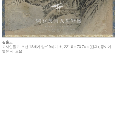
김홍도
고사인물도, 조선 18세기 말~19세기 초, 221.0 × 73.7cm (전체), 종이에
엷은 색, 보물