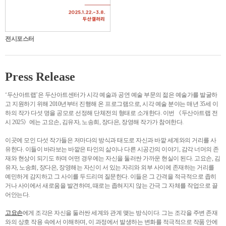
전시포스터
Press Release
‘두산아트랩’은 두산아트센터가 시각 예술과 공연 예술 부문의 젊은 예술가를 발굴하
고 지원하기 위해 2010년부터 진행해 온 프로그램으로, 시각 예술 분야는 매년 35세 이
하의 작가 다섯 명을 공모로 선정해 단체전의 형태로 소개한다. 이번 《두산아트랩 전
시 2025》에는 고요손, 김유자, 노송희, 장다은, 장영해 작가가 참여한다.
이곳에 모인 다섯 작가들은 저마다의 방식과 태도로 자신과 바깥 세계와의 거리를 사
유한다. 이들이 바라보는 바깥은 타인의 삶이나 다른 시공간의 이야기, 감각 너머의 존
재와 현상이 되기도 하며 어떤 경우에는 자신을 둘러싼 가까운 현실이 된다. 고요손, 김
유자, 노송희, 장다은, 장영해는 자신이 서 있는 자리와 외부 사이에 존재하는 거리를
예민하게 감지하고 그 사이를 두드리며 질문한다. 이들은 그 간격을 적극적으로 좁히
거나 사이에서 새로움을 발견하며, 때로는 좁혀지지 않는 간극 그 자체를 작업으로 끌
어안는다.
고요손
에게 조각은 자신을 둘러싼 세계와 관계 맺는 방식이다. 그는 조각을 주변 존재
와의 상호 작용 속에서 이해하며, 이 과정에서 발생하는 변화를 적극적으로 작품 안에