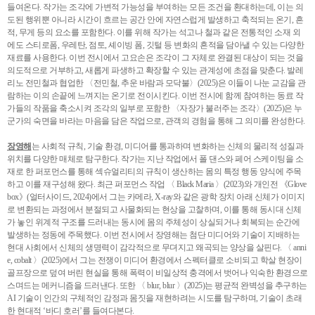
들여온다. 작가는 조각에 가변적 가능성을 부여하는 모든 조건을 환대하는데, 이는 의
도된 행위뿐 아니라 시간이 흐르는 공간 안에 자연스럽게 발생하고 축적되는 온기, 흔
적, 무게 등의 요소를 포함한다. 이를 위해 작가는 석고나 철과 같은 전통적인 소재 외
에도 스티로폼, 우레탄, 점토, 셰이빙 폼, 깃털 등 변화의 흔적을 담아낼 수 있는 다양한
재료를 사용한다. 이번 전시에서 고요손은 조각이 그 자체로 완결된 대상이 되는 것을
의도적으로 거부하고, 새롭게 파생하고 확장할 수 있는 관계성에 초점을 맞춘다. 발레
리노 전민철과 협업한 〈전민철, 추운 바람과 모닥불〉(2025)은 이들이 나눈 교감을 관
람하는 이의 손끝에 느껴지는 온기로 전이시킨다. 이번 전시에 함께 참여하는 동료 작
가들의 작품을 축소시켜 조각의 일부로 포함한 〈자장가 불러주는 조각〉(2025)은 누
군가의 숙면을 바라는 마음을 담은 작업으로, 관객의 경험을 통해 그 의미를 완성한다.
장영해
는 사회적 규칙, 기술 환경, 미디어를 통과하며 변화하는 신체의 물리적 성질과
위치를 다양한 매체로 탐구한다. 작가는 지난 작업에서 폴 댄스와 페어 스케이팅을 소
재로 한 퍼포먼스를 통해 섹슈얼리티의 규칙이 생산하는 몸의 특정 행동 양식에 주목
하고 이를 재구성해 왔다. 최근 퍼포먼스 작업 〈 Black Maria 〉(2023)와 개인전 《Glove
box》(얼터사이드, 2024)에서 그는 카메라, X-ray와 같은 광학 장치 아래 신체가 이미지
로 변환되는 과정에서 분절되고 사물화되는 현상을 고찰하며, 이를 통해 동시대 신체
가 놓인 위계적 구조를 드러내는 동시에 몸의 주체성이 상실되거나 회복되는 순간에
발생하는 정동에 주목했다. 이번 전시에서 장영해는 첨단 미디어와 기술이 지배하는
현대 사회에서 신체의 생명력이 감각적으로 무뎌지고 왜곡되는 양상을 살핀다. 〈 anni
e, cobalt 〉(2025)에서 그는 전쟁이 미디어 환경에서 스펙터클로 소비되고 학살 현장이
골프장으로 덮여 버린 현실을 통해 폭력이 비일상적 충격에서 벗어나 익숙한 환경으로
스며드는 메커니즘을 드러낸다. 또한 〈 blur, blur 〉(2025)는 평균적 완벽성을 추구하는
AI 기술이 인간의 구체적인 감정과 몸짓을 재현하려는 시도를 탐구하며, 기술이 초래
한 현대적 ‘바디 호러’를 들여다본다.