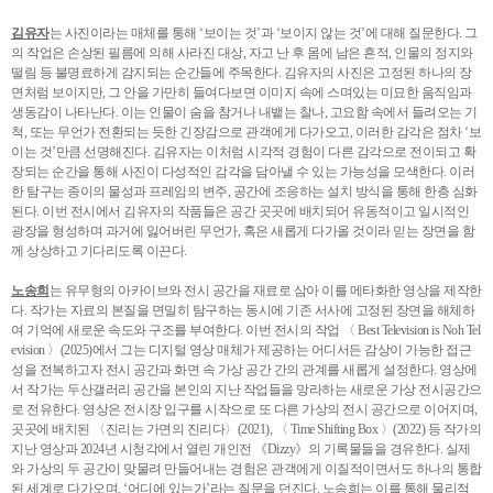
김유자
는 사진이라는 매체를 통해 ‘보이는 것’과 ‘보이지 않는 것’에 대해 질문한다. 그
의 작업은 손상된 필름에 의해 사라진 대상, 자고 난 후 몸에 남은 흔적, 인물의 정지와
떨림 등 불명료하게 감지되는 순간들에 주목한다. 김유자의 사진은 고정된 하나의 장
면처럼 보이지만, 그 안을 가만히 들여다보면 이미지 속에 스며있는 미묘한 움직임과
생동감이 나타난다. 이는 인물이 숨을 참거나 내뱉는 찰나, 고요함 속에서 들려오는 기
척, 또는 무언가 전환되는 듯한 긴장감으로 관객에게 다가오고, 이러한 감각은 점차 ‘보
이는 것’만큼 선명해진다. 김유자는 이처럼 시각적 경험이 다른 감각으로 전이되고 확
장되는 순간을 통해 사진이 다성적인 감각을 담아낼 수 있는 가능성을 모색한다. 이러
한 탐구는 종이의 물성과 프레임의 변주, 공간에 조응하는 설치 방식을 통해 한층 심화
된다. 이번 전시에서 김유자의 작품들은 공간 곳곳에 배치되어 유동적이고 일시적인
광장을 형성하며 과거에 잃어버린 무언가, 혹은 새롭게 다가올 것이라 믿는 장면을 함
께 상상하고 기다리도록 이끈다.
노송희
는 유무형의 아카이브와 전시 공간을 재료로 삼아 이를 메타화한 영상을 제작한
다. 작가는 자료의 본질을 면밀히 탐구하는 동시에 기존 서사에 고정된 장면을 해체하
여 기억에 새로운 속도와 구조를 부여한다. 이번 전시의 작업 〈 Best Television is Noh Tel
evision 〉(2025)에서 그는 디지털 영상 매체가 제공하는 어디서든 감상이 가능한 접근
성을 전복하고자 전시 공간과 화면 속 가상 공간 간의 관계를 새롭게 설정한다. 영상에
서 작가는 두산갤러리 공간을 본인의 지난 작업들을 망라하는 새로운 가상 전시공간으
로 전유한다. 영상은 전시장 입구를 시작으로 또 다른 가상의 전시 공간으로 이어지며,
곳곳에 배치된 〈진리는 가면의 진리다〉(2021), 〈 Time Shifting Box 〉(2022) 등 작가의
지난 영상과 2024년 시청각에서 열린 개인전 《Dizzy》의 기록물들을 경유한다. 실제
와 가상의 두 공간이 맞물려 만들어내는 경험은 관객에게 이질적이면서도 하나의 통합
된 세계로 다가오며, ‘어디에 있는가’라는 질문을 던진다. 노송희는 이를 통해 물리적