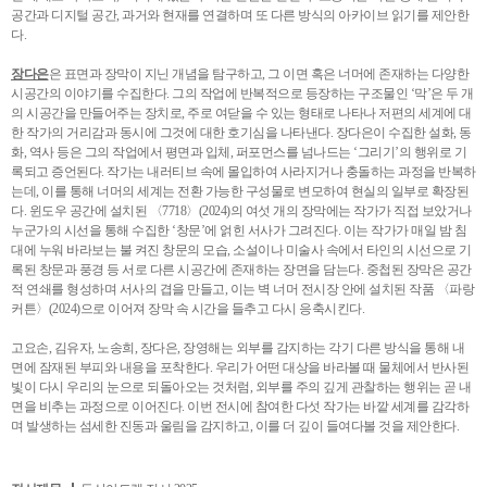
공간과 디지털 공간, 과거와 현재를 연결하며 또 다른 방식의 아카이브 읽기를 제안한
다.
장다은
은 표면과 장막이 지닌 개념을 탐구하고, 그 이면 혹은 너머에 존재하는 다양한
시공간의 이야기를 수집한다. 그의 작업에 반복적으로 등장하는 구조물인 ‘막’은 두 개
의 시공간을 만들어주는 장치로, 주로 여닫을 수 있는 형태로 나타나 저편의 세계에 대
한 작가의 거리감과 동시에 그것에 대한 호기심을 나타낸다. 장다은이 수집한 설화, 동
화, 역사 등은 그의 작업에서 평면과 입체, 퍼포먼스를 넘나드는 ‘그리기’의 행위로 기
록되고 증언된다. 작가는 내러티브 속에 몰입하여 사라지거나 충돌하는 과정을 반복하
는데, 이를 통해 너머의 세계는 전환 가능한 구성물로 변모하여 현실의 일부로 확장된
다. 윈도우 공간에 설치된 〈7718〉(2024)의 여섯 개의 장막에는 작가가 직접 보았거나
누군가의 시선을 통해 수집한 ‘창문’에 얽힌 서사가 그려진다. 이는 작가가 매일 밤 침
대에 누워 바라보는 불 켜진 창문의 모습, 소설이나 미술사 속에서 타인의 시선으로 기
록된 창문과 풍경 등 서로 다른 시공간에 존재하는 장면을 담는다. 중첩된 장막은 공간
적 연쇄를 형성하며 서사의 겹을 만들고, 이는 벽 너머 전시장 안에 설치된 작품 〈파랑
커튼〉(2024)으로 이어져 장막 속 시간을 들추고 다시 응축시킨다.
고요손, 김유자, 노송희, 장다은, 장영해는 외부를 감지하는 각기 다른 방식을 통해 내
면에 잠재된 부피와 내용을 포착한다. 우리가 어떤 대상을 바라볼 때 물체에서 반사된
빛이 다시 우리의 눈으로 되돌아오는 것처럼, 외부를 주의 깊게 관찰하는 행위는 곧 내
면을 비추는 과정으로 이어진다. 이번 전시에 참여한 다섯 작가는 바깥 세계를 감각하
며 발생하는 섬세한 진동과 울림을 감지하고, 이를 더 깊이 들여다볼 것을 제안한다.