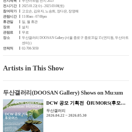
전시제목
두산아트랩 전시 2025
전시기간
2025.01.22(수) - 2025.03.08(토)
참여작가
고요손, 김유자, 노송희, 장다은, 장영해
관람시간
11:00am - 07:00pm
휴관일
일, 월 휴관
장르
설치
관람료
무료
장소
두산갤러리 DOOSAN Gallery (서울 종로구 종로33길 15 (연지동, 두산아트
센터) )
연락처
02-708-5050
Artists in This Show
두산갤러리(DOOSAN Gallery) Shows on Mu:um
DCW 공모 기획전《HUMORS(후모어스)》
두산갤러리
2026.04.22 ~ 2026.05.30