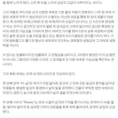
을 함께 느끼게 된다. 소위 옛 맛을 느끼며 감성의 교감이 이루어지는 것이다.
그의 작품은 부드러운 선과 선명한 색채로 기분 좋은 파동이 전해진다. 나무 판 위에 수
많은 세계와 우주가 생성되었다가 소멸되는 지난한 과정을 통해 한 장의 정물이 탄생
된다. 즉 오래된 세계(고재)와 또 한 세계(작가의 손길)가 만나지는 긴 시간으로 완성체
가 되는 것이다. 공간적인 깊이와 울림 즉 김대섭의 고재와 얼크러진 공간은 확장된 깊
이의 새로운 가능성을 기대하게 한다. 버려진 가구를 캔버스로의 승화 과정에서 반복
적인 숱한 생성과 소멸 과정을 품고 있는 환생의 리사이클링은 경이롭기까지 하다. 거
기에 평화롭고도 활기찬 형상의 세계로의 인도하는 경쾌함과 생동감은 그 자체로 생명
력을 지닌다.
이 전시는 정물화이지만 정물화의 그 전형성을 넘어서고, 2차원의 평면은 더 이상 평면
이 아니며, 그동안의 다양한 시도와 그 경계들로 또 다른 새로운 가능성을 확인하는 전
시이다.
그의 회화 세계는 크게 네 개의 시리즈로 구성되어 있다.
첫 번째 연작 ‘터–삶’은 작가가 직접 밟아온 공간과 그 안에 깃든 일상의 흔적을 담아낸
작품들로, 평범한 일상의 풍경에서 삶의 빛을 포착한다. 인물이 부재한 장면 속에서도
자전거, 경운기, 농기계 등의 오브제가 삶의 결을 자연스레 드러낸다.
두 번째 시리즈 ‘Memory’는 유년 시절의 감각과 기억을 환기시키는 연작이다. 바람, 들
꽃, 병아리 발자국 등 섬세한 기억의 단편들을 화폭 위에 불러내며, 관객의 감정과 교감
한다.