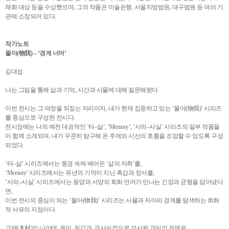
채화 대상 등을 수상했으며, 그의 작품은 미술은행, 서울지방법원, 대구법원 등 여러 기
관에 소장되어 있다.
작가노트
물아(物我) – ‘경계 너머’
김대섭
나는 그림을 통해 삶과 기억, 시간과 사물에 대해 질문해왔다.
이번 전시는 그 여정을 되짚는 자리이자, 내가 현재 집중하고 있는 ‘물아(物我)’ 시리즈
를 중심으로 구성한 전시다.
전시장에는 나의 예전 대표작인 ‘터–삶’, ‘Memory’, ‘사의–사실’ 시리즈의 일부 작품들
이 함께 소개되며, 내가 꾸준히 탐구해 온 주제와 시선의 흐름을 조망할 수 있도록 구성
되었다.
‘터–삶’ 시리즈에서는 풍경 속에 배어든 ‘삶의 자취’를,
‘Memory’ 시리즈에서는 유년의 기억이 지닌 촉감과 정서를,
‘사의–사실’ 시리즈에서는 동양과 서양의 회화 언어가 만나는 긴장과 균형을 담아냈다
면,
이번 전시의 중심이 되는 ‘물아(物我)’ 시리즈는 사물과 자아의 경계를 탐색하는 회화
적 사유의 지점이다.
고재(木材)의 나이테, 옹이, 질감과, 극사실적으로 묘사된 과일의 표면은