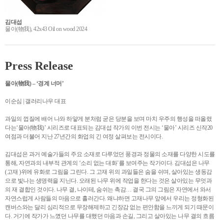
김대섭
물아(物我), 42x43 Oil on wood 2024
Press Release
물아(物我) – ‘경계 너머’
이순심 | 갤러리나우 대표
과일의 껍질에 배어 나와 하얗게 분처럼 굳은 당분을 보며 마치 우주의 행성을 떠올렸
다는‘물아(物我)’ 시리즈로 대표되는 김대섭 작가의 이번 전시는 ‘물아’ 시리즈 신작20
여점과 더불어 지난 27년간의 화업의 긴 여정 살펴보는 전시이다.
김대섭은 과거 예술가들의 주요 소재로 다루었던 풍경과 정물의 소재를 다양한 시도를
통해, 자연과의 내부적 관계의 ‘소리 없는 대화’를 보여주는 작가이다. 김대섭은 나무
(고재 )위에 유화로 그림을 그린다. 그 고재 위의 과일들은 숨을 쉬며, 살아있는 생동감
으로 빛나는 생명력을 지닌다. 오래된 나무 위에 작업을 한다는 것은 살아있는 무엇과
의 재 결합인 것이다. 나무 결, 나이테, 숨쉬는 촉감… 결국 그의 그림은 자연에서 와서
자연스럽게 사람들의 마음으로 흘러간다. 왜냐하면 고재나무 앞에서 우리는 정형화된
캔버스와는 달리 심리적으로 무장해제하고 긴장감 없는 편안함을 느끼게 되기 때문이
다. 거기에 작가가 느꼈던 나무를 대했던 마음과 손길, 그리고 살아있는 나무 결의 흐름