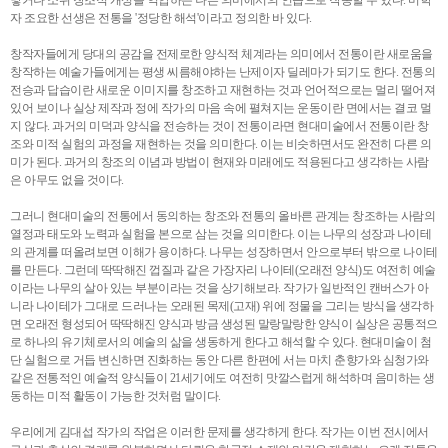
낳거나 소위 창조적 개성을 억압하는 나쁜 의미에서의 인습으로 작동할 수 있다. 미학
자 조요한 선생은 전통을 '정당한 해석'이라고 정의한 바 있다.
창작자들에게 당대의 공감을 전제로한 양식적 체계라는 의미에서 전통이란 새로움을
창작하는 예술가들에게는 평생 씨름해야하는 난제이자 딜레마가 되기도 한다. 전통의
전승과 답습이란 새로운 이미지를 창조하고 재현하는 것과 언어적으로는 멀리 떨어져
있어 보이나 실상 제작과 정에 작가의 마음 속에 펼쳐지는 운동이란 면에서는 결코 멀
지 않다. 과거의 미덕과 양식을 전승하는 것이 전통이라면 현대미술에서 전통이란 창
조와 미적 실험의 과정을 재현하는 것을 의미한다. 이는 비슷하면서도 완전히 다른 의
미가 된다. 과거의 창조의 이념과 방법이 현재와 미래에도 적용된다고 생각하는 사람
은 아무도 없을 것이다.
그러니 현대미술의 전통에서 동의하는 창조와 전통의 올바른 관계는 창조하는 사람의
열정과 태도와 노력과 실험을 본으로 삼는 것을 의미한다. 이는 나무의 성장과 나이테
의 관계를 떠올려보면 이해가 용이하다. 나무는 성장하면서 안으로부터 밖으로 나이테
를 만든다. 그런데 딱딱해진 껍질과 같은 가장자리 나이테(오래전 양식)도 여전히 예술
이라는 나무의 살아 있는 부분이라는 것을 상기해보라. 작가가 일반적인 캔버스가 아
니라 나이테가 그대로 드러나는 오래된 목제(고재) 위에 정물을 그리는 방식을 생각하
면 오래전 형성되어 딱딱해진 양식과 방금 생성된 말랑말랑한 양식이 실상은 공통적으
로 하나의 유기체로서의 예술의 삶을 생동하게 한다고 해석할 수 있다. 현대미술이 첨
단 실험으로 거듭 변신하면 진화하는 동안 다른 한편에 서는 마치 춘향가와 심청가와
같은 전통적인 예술적 양식들이 21세기에도 여전히 맛깔스럽게 해석하며 음미하는 생
동하는 미적 활동이 가능한 것처럼 말이다.
우리에게 김대섭 작가의 작업은 이러한 문제를 생각하게 한다. 작가는 이번 전시에서