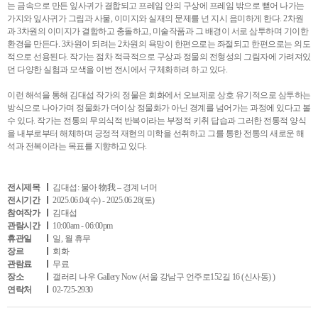
는 금속으로 만든 잎사귀가 결합되고 프레임 안의 구상에 프레임 밖으로 뻗어 나가는
가지와 잎사귀가 그림과 사물, 이미지와 실재의 문제를 넌 지시 음미하게 한다. 2차원
과 3차원의 이미지가 결합하고 충돌하고, 미술작품과 그 배경이 서로 삼투하며 기이한
환경을 만든다. 3차원이 되려는 2차원의 욕망이 한편으로는 좌절되고 한편으로는 의도
적으로 선용된다. 작가는 점차 적극적으로 구상과 정물의 전형성의 그림자에 가려져있
던 다양한 실험과 모색을 이번 전시에서 구체화하려 하고 있다.
이런 해석을 통해 김대섭 작가의 정물은 회화에서 오브제로 상호 유기적으로 삼투하는
방식으로 나아가며 정물화가 더이상 정물화가 아닌 경계를 넘어가는 과정에 있다고 볼
수 있다. 작가는 전통의 무의식적 반복이라는 부정적 키취 답습과 그러한 전통적 양식
을 내부로부터 해체하며 긍정적 재현의 미학을 선취하고 그를 통한 전통의 새로운 해
석과 전복이라는 목표를 지향하고 있다.
전시제목
김대섭: 물아 物我 – 경계 너머
전시기간
2025.06.04(수) - 2025.06.28(토)
참여작가
김대섭
관람시간
10:00am - 06:00pm
휴관일
일, 월 휴무
장르
회화
관람료
무료
장소
갤러리 나우 Gallery Now (서울 강남구 언주로152길 16 (신사동) )
연락처
02-725-2930