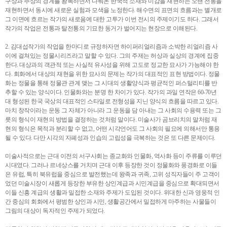
구상과 추상의 경계를 왕복하면서 다뤄온 한국적 소재와 미감을 재현하는 오랜 전통을
재현하면서 동시에 새로운 실험과 모색을 노정한다. 해수면의 표면의 흐름과는 별개로
그 이면에 흐르는 작가의 새로움에 대한 고투가 이번 전시의 주제이기도 하다. 그래서
작가의 작업은 전통과 탈전통의 기묘한 동거가 벌어지는 현장으로 이해된다.
2. 김대섭작가의 작업을 한마디로 규정하자면 하이퍼리얼리즘과 소박한 리얼리즘 사
이에 걸쳐있는 정물시리즈라고 말할 수 있다. 그의 주제는 허상과 실상의 경계에 집중
한다. 대상과의 객관적 또는 사실적 유사성을 위해 고도로 정교한 묘사가 가능해야 한
다. 회화에서 대상의 재현을 위한 묘사의 문제는 작가의 대표적인 표현 방법이다. 정물
화는 정물을 통해 정물관 관계 맺는 그 시대의 생활양식과 평균적인 퍼스털리티를 반
추할 수 있는 양식이다. 인물화와는 분명 한 차이가 있다. 작가의 과일 연작은 60-70년
대 형성된 한국 국상의 대표적인 스타일로 전형성을 지닌 양식의 흐름을 따르고 있다.
마치 창작이라는 운동 그 자체가 아니라 그 운동을 담 아내는 그 사회의 수용력 또는 그
릇의 형식이 재현의 방법을 결정하는 것처럼 말이다. 미술사가 곰브리치의 말처럼 재
현의 형식은 목적과 분리할 수 없고, 어떤 시각언어도 그 사회의 필요에 의해서만 통용
될 수 있다. 다만 시각의 자폐성과 인습의 고립성을 극복하는 것은 또 다른 문제이다.
미술사적으로는 근대 이전의 서구사회는 종교화와 인물화, 역사화 등이 주류를 이루던
시대였다. 그러나 르네상스를 거치며 근대 이후 등장한 것이 정물화와 풍경화로 이들
은 유럽, 특히 북유럽을 중심으로 발전했는데 왕족과 귀족, 고위 성직자들이 주 고객이
었던 미술시장이 새롭게 등장한 부유한 상인계급과 시민계급을 중심으로 확대되면서
이들 신흥 계급의 생활과 밀접한 소재와 주제가 도입된 것이다. 위대한 신과 영웅적 인
간 중심의 회화에서 평범한 상인과 시민, 생활공간에서 밀접하게 마주하는 사물들이
그림의 대상이 독자적인 주제가 되었다.