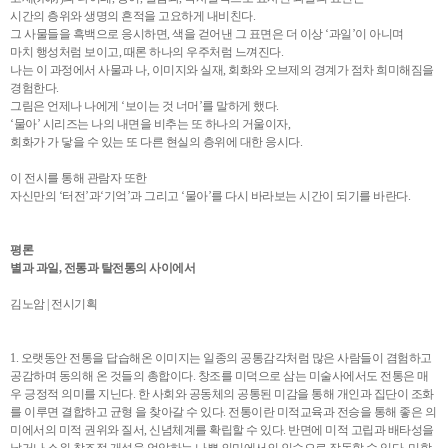
시간의 층위와 생명의 흔적을 고요하게 내비친다.
그 사물들을 흑백으로 응시하면, 색을 걷어낸 그 표면은 더 이상 ‘과일’이 아니며
마치 행성처럼 보이고, 때론 하나의 우주처럼 느껴진다.
나는 이 과정에서 사물과 나, 이미지와 실재, 회화와 오브제의 경계가 점차 희미해짐을
경험한다.
그림은 언제나 나에게 ‘보이는 것 너머’를 말하게 했다.
‘물아’ 시리즈는 나의 내면을 비추는 또 하나의 거울이자,
회화가 가 닿을 수 있는 또 다른 현실의 층위에 대한 응시다.
이 전시를 통해 관람자 또한
자신만의 ‘터전’과‘기억’과 그리고 ‘물아’를 다시 바라보는 시간이 되기를 바란다.
평론
별과 과일, 전통과 탈전통의 사이에서
김노암 | 전시기획
1. 오랫동안 전통을 답습해온 이미지는 일종의 공통감각처럼 많은 사람들이 겸험하고
공감하며 동의해 온 것들의 총합이다. 창조를 미덕으로 삼는 미술사에서도 전통은 매
우 긍정적 의미를 지닌다. 한 사회와 공동체의 공통된 미감을 통해 개인과 집단이 조화
를 이루면 결합하고 균형 을 찾아갈 수 있다. 전통이란 미적교육과 전승을 통해 좋은 의
미에서의 미적 권위와 질서, 신념체계를 확립할 수 있다. 반면에 미적 고립과 배타성을