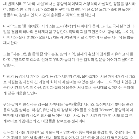
세 번째 시리즈 ‘사의–사실’에서는 동양화의 여백과 서양화의 사실적인 정물을 병치하
여, 회화 전통 간의 긴장과 조화를 탐구한다. 흐릿한 먹 선 같은 느낌과 또렷한 물성이
충돌하며, 감성과 인식, 시간의 층위를 시각적으로 펼쳐낸다.
마지막으로 ‘물아(物我)’ 시리즈는 고재(木材)의 나이테와 옹이, 그리고 극사실적인 과
일을 결합해 하나의 은하계처럼 구성한다. 흑백의 과일 표면은 마치 행성처럼 보이며,
이미지와 실재, 회화와 오브제, 2차원과 3차원이 서로 삼투하며 새로운 시각적 문법을
제시한다.
그는 “나는 그림을 통해 존재의 본질, 삶의 기억, 실재와 환상의 경계를 사유하고자 한
다”며, “앞으로도 회화의 언어로 우리가 놓치기 쉬운 감각과 질문을 이어가고 싶다”고
말한다.
터전의 풍경에서 기억의 조각, 동양과 서양의 경계, 물아일체의 시선까지 4개의 시리즈
로 되짚는 김대섭의 긴 여정의 회화 세계 살펴볼 수 있는 전시이다. 그의 20년 화업은 단
순한 시간의 누적이 아닌, 감각과 철학이 응축된 서사로서, 동시대를 살아가는 우리에
게 깊은 여운을 남긴다.
위와 같이 이번전시는 감동을 자아내는 ‘물아(物我)’ 시리즈, 일상에서의 빛나는 순간
들의 빛을 살피는 ‘터-삶’, 유년시절의 감성적 기억들을 소환한 ‘Memory’, 동양화의 여
백미에 서양화의 사실적묘사를 녹여낸 ‘사의–사실’등 긴 시간의 다양한 시도로 그 경
계너머로의 김대섭의 긴 여정들을 살펴보는 전시이다
김대섭 작가는 계명대학교 미술대학 서양화과와 동대학원을 졸업한 후, 국내외에서 개
인전 36회를 열면서 활발한 전시 활동을 이어왔다. 대한민국 미술대전 평론가상과 수