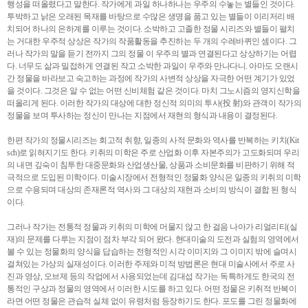
행성을 떠올렸다고 말한다. 작가에게 과일 하나하나는 우주의 수놓는 별들인 것이다.
투박하고 낡은 오래된 목재를 바탕으로 수많은 생명을 품고 있는 별들이 이리저리 배
치되어 하나의 은하계를 이루는 것이다. 소박하고 고졸한 정물 시리즈와 별들이 펼치
는 거대한 우주적 상상은 작가의 작품활동을 추진하는 두 개의 수레바퀴인 셈이다. 그
러나 작가의 말을 듣기 전까지 그의 정물 이 우주의 별과 연결된다고 상상하기는 어렵
다. 너무도 삶과 밀접하게 연결된 작고 소박한 과일이 우주와 만나다니. 아마도 오랜시
간 정물을 바라보고 숙고하는 과정에 작가의 사변적 상상을 자극한 어떤 계기가 있었
을 것이다. 그것은 알 수 없는 어떤 신비체험 같은 것이다. 마치 그노시즘의 영지신학을
떠올리게 된다. 이러한 작가의 대상에 대한 정신적 의미의 투사(投 射)와 관객이 작가의
정물을 보며 투사하는 정신이 만나는 지점에서 재현의 형식과 내용이 결정된다.
한편 작가의 정물시리즈는 회고적 취향, 일종의 사적 문화와 역사를 반복하는 키치(Kit
sch)로 읽혀지기도 한다. 키취의 미학은 주로 산업화 이후 자본주의가 고도화되며 우리
의 내면 깊숙이 침투한 대중문화와 산업생산물, 상품과 소비문화를 비판하기 위해 적
극적으로 도입된 미학이다. 미술시장에서 전형적인 정물화 양식은 일종의 키취의 미학
으로 수용되며 대상의 존재론적 역사와 그 대상의 재현과 소비의 방식이 결합 된 형식
이다.
그러나 작가는 전통적 정물과 키취의 미학에 머물지 않고 한 걸음 나아가 리얼리티(실
재)의 문제를 다루는 지점이 점차 부각 되어 왔다. 현대미술의 도전과 실험의 영역에서
볼 수 있는 정물화의 양식을 답습하는 전형적인 시각 이미지와 그 이미지 밖에 슬며시
걸쳐있는 가상의 실재성이다. 이러한 주제와 미적 방법론은 현대 미술사에서 주로 사
진과 영상, 오브제 등의 작업에서 사용되었는데 김대섭 작가는 독특하게도 한국의 전
통적인 구상과 정물의 영역에서 이러한 시도를 하고 있다. 어떤 정물은 키취적 반복이
라면 어떤 정물은 관습적 실체 없이 유령처럼 등장하기도 한다. 포도를 그린 정물화에