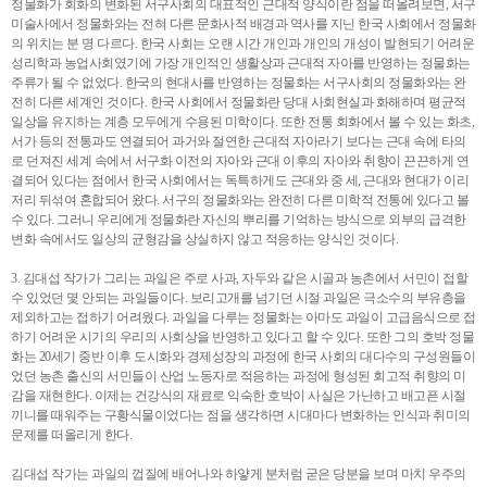
정물화가 회화의 변화된 서구사회의 대표적인 근대적 양식이란 점을 떠올려보면, 서구
미술사에서 정물화와는 전혀 다른 문화사적 배경과 역사를 지닌 한국 사회에서 정물화
의 위치는 분 명 다르다. 한국 사회는 오랜 시간 개인과 개인의 개성이 발현되기 어려운
성리학과 농업사회였기에 가장 개인적인 생활상과 근대적 자아를 반영하는 정물화는
주류가 될 수 없었다. 한국의 현대사를 반영하는 정물화는 서구사회의 정물화와는 완
전히 다른 세계인 것이다. 한국 사회에서 정물화란 당대 사회현실과 화해하며 평균적
일상을 유지하는 계층 모두에게 수용된 미학이다. 또한 전통 회화에서 볼 수 있는 화초,
서가 등의 전통과도 연결되어 과거와 절연한 근대적 자아라기 보다는 근대 속에 타의
로 던져진 세계 속에서 서구화 이전의 자아와 근대 이후의 자아와 취향이 끈끈하게 연
결되어 있다는 점에서 한국 사회에서는 독특하게도 근대와 중 세, 근대와 현대가 이리
저리 뒤섞여 혼합되어 왔다. 서구의 정물화와는 완전히 다른 미학적 전통에 있다고 볼
수 있다. 그러니 우리에게 정물화란 자신의 뿌리를 기억하는 방식으로 외부의 급격한
변화 속에서도 일상의 균형감을 상실하지 않고 적응하는 양식인 것이다.
3. 김대섭 작가가 그리는 과일은 주로 사과, 자두와 같은 시골과 농촌에서 서민이 접할
수 있었던 몇 안되는 과일들이다. 보리고개를 넘기던 시절 과일은 극소수의 부유층을
제외하고는 접하기 어려웠다. 과일을 다루는 정물화는 아마도 과일이 고급음식으로 접
하기 어려운 시기의 우리의 사회상을 반영하고 있다고 할 수 있다. 또한 그의 호박 정물
화는 20세기 중반 이후 도시화와 경제성장의 과정에 한국 사회의 대다수의 구성원들이
었던 농촌 출신의 서민들이 산업 노동자로 적응하는 과정에 형성된 회고적 취향의 미
감을 재현한다. 이제는 건강식의 재료로 익숙한 호박이 사실은 가난하고 배고픈 시절
끼니를 때워주는 구황식물이었다는 점을 생각하면 시대마다 변화하는 인식과 취미의
문제를 떠올리게 한다.
김대섭 작가는 과일의 껍질에 배어나와 하얗게 분처럼 굳은 당분을 보며 마치 우주의