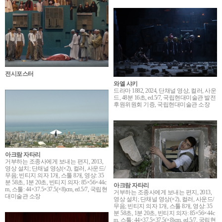
전시포스터
와엘 샤키
드라마 1882, 2024, 단채널 영상, 컬러, 사운
드, 48분 16초, ed.5/7, 국립현대미술관 발전
후원위원회 기증, 국립현대미술관 소장
아크람 자타리
거부하는 조종사에게 보내는 편지, 2013,
영상 설치; 단채널 영상(×2), 컬러, 사운드/
무음; 빈티지 의자 1개, 스툴 8개, 영상: 35
분 58초, 1분 20초, 빈티지 의자: 85×56×44c
아크람 자타리
m, 스툴: 44×37.5×37.5(×8)cm, ed.5/7, 국립현
거부하는 조종사에게 보내는 편지, 2013,
대미술관 소장
영상 설치; 단채널 영상(×2), 컬러, 사운드/
무음; 빈티지 의자 1개, 스툴 8개, 영상: 35
분 58초, 1분 20초, 빈티지 의자: 85×56×44c
m, 스툴: 44×37.5×37.5(×8)cm, ed.5/7, 국립현