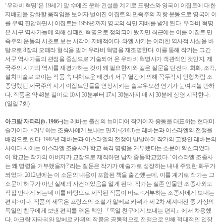
‘우라비 혁명’은 19세기 말 수에즈 운하 건설을 계기로 프랑스와 영국이 이집트에 대한
지배권을 강화할 움직임을 보이자 벌어진 이집트의 민족주의 저항 운동으로 영국이 이
를 무력 진압하면서 이집트는 1956년까지 영국의 식민 지배를 받게 된다. 우라비 혁명
은 서구 역사가들에 의해 실패한 혁명으로 정의되어 왔지만 최근에는 이를 이집트 민
족주의 운동의 시초로 보는 시각이 지배적이다. 와엘 샤키는 이러한 역사적 사실을 바
탕으로 8장의 오페라 형식을 빌어 우라비 혁명을 재조명한다. 이를 통해 작가는 그간
서구 역사가들의 관점을 중심으로 기술되어 온 우라비 혁명사가 객관적인 것인지, 제
국주의 시기의 역사를 재평가하는 것이 왜 필요한지와 같은 질문을 던진다. 회화, 조각,
설치미술로 보이는 작품 속 다채로운 배경과 서구 열강에 의해 꼭두각시 인형처럼 조
종당했던 제국주의 시기 이집트인들을 연상시키는 슬로우모션 연기가 눈여겨볼 만하
다. 작품은 약 48분 길이로 10시 30분부터 17시 30분까지 매 시 30분에 상영 시작한다.
(일일 7회)
아크람 자타리(b. 1966~)
는 레바논 출신의 뉴미디어 작가이자 중동을 대표하는 현대미
술가이다. <거부하는 조종사에게 보내는 편지>(2013)는 레바논과 이스라엘의 전쟁을
배경으로 한다. 1982년 레바논과 이스라엘의 전쟁이 발발하며 작가의 고향인 레바논의
사이다 시에는 이스라엘 조종사가 학교 폭격 명령을 거부했다는 소문이 확산되었다.
이 학교는 작가의 아버지가 교장으로 재직하던 남자 중등학교였다. ‘이스라엘 조종사
는 왜 명령을 거부했을까?’라는 질문은 작가가 예술가로 성장하는 내내 주요한 화두가
되었다. 2012년에는 이 소문의 내용이 포함된 책을 출간했는데, 이를 계기로 작가는 그
소문이 허구가 아닌 실제의 사건이었음을 알게 된다. 작가는 실존 인물인 조종사와도
직접 만나게 되는데 이를 바탕으로 제작된 작품이 바로 <거부하는 조종사에게 보내는
편지>이다. 작품의 제목은 프랑스의 소설가 알베르 카뮈가 제 2차 세계대전 중 가상의
독일인 친구에게 보낸 편지를 엮은 책인 『독일 친구에게 보내는 편지』에서 차용했
다. 아크람 자타리와 알베르 카뮈의 작품은 공통적으로 전쟁으로 인해 적대적인 입장