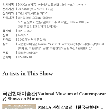
전시제목
MMCA 소장품 《아더랜드 II: 와엘 샤키, 아크람 자타리》
전시기간
2025.06.03(화) - 2025.08.17(일)
참여작가
와엘 샤키, 아크람 자타리
관람시간
화~일요일 10:00am - 06:00pm
토요일,문화가 있는 날(마지막주 수요일)_10:00am~09:00pm
관람종료 1시간 전까지 입장가능
휴관일
월요일 휴관
장르
뉴미디어
관람료
3,000원(과천관 통합권)
장소
국립현대미술관 National Museum of Contemporary (경기 과천시 광명로 313
(막계동, 국립현대미술관) 국립현대미술관 과천 1원형전시실)
주최
국립현대미술관
연락처
02-2188-6000
Artists in This Show
국립현대미술관(National Museum of Contemporar
y) Shows on Mu:um
MMCA 과천 상설전 《한국근현대미술 I, II》