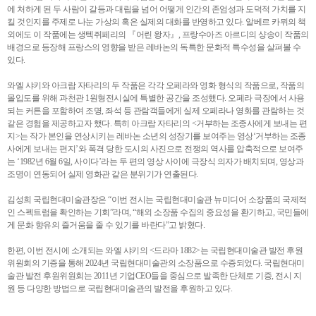
에 처하게 된 두 사람이 갈등과 대립을 넘어 어떻게 인간의 존엄성과 도덕적 가치를 지
킬 것인지를 주제로 나눈 가상의 혹은 실제의 대화를 반영하고 있다. 알베르 카뮈의 책
외에도 이 작품에는 생텍쥐페리의 『어린 왕자』, 프랑수아즈 아르디의 샹송이 작품의
배경으로 등장해 프랑스의 영향을 받은 레바논의 독특한 문화적 특수성을 살펴볼 수
있다.
와엘 샤키와 아크람 자타리의 두 작품은 각각 오페라와 영화 형식의 작품으로, 작품의
몰입도를 위해 과천관 1원형전시실에 특별한 공간을 조성했다. 오페라 극장에서 사용
되는 커튼을 포함하여 조명, 좌석 등 관람객들에게 실제 오페라나 영화를 관람하는 것
같은 경험을 제공하고자 했다. 특히 아크람 자타리의 <거부하는 조종사에게 보내는 편
지>는 작가 본인을 연상시키는 레바논 소년의 성장기를 보여주는 영상‘거부하는 조종
사에게 보내는 편지’와 폭격 당한 도시의 사진으로 전쟁의 역사를 압축적으로 보여주
는 ‘1982년 6월 6일, 사이다’라는 두 편의 영상 사이에 극장식 의자가 배치되며, 영상과
조명이 연동되어 실제 영화관 같은 분위기가 연출된다.
김성희 국립현대미술관장은 “이번 전시는 국립현대미술관 뉴미디어 소장품의 국제적
인 스펙트럼을 확인하는 기회”라며, “해외 소장품 수집의 중요성을 환기하고, 국민들에
게 문화 향유의 즐거움을 줄 수 있기를 바란다”고 밝혔다.
한편, 이번 전시에 소개되는 와엘 샤키의 <드라마 1882>는 국립현대미술관 발전 후원
위원회의 기증을 통해 2024년 국립현대미술관의 소장품으로 수증되었다. 국립현대미
술관 발전 후원위원회는 2011년 기업CEO들을 중심으로 발족한 단체로 기증, 전시 지
원 등 다양한 방법으로 국립현대미술관의 발전을 후원하고 있다.