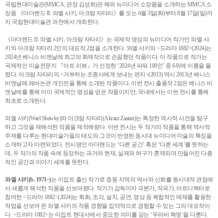
국립현대미술관(MMCA, 관장 김성희)은 해외 뉴미디어 소장품을 소개하는 MMCA 소
장품 《아더랜드 II: 와엘 샤키, 아크람 자타리》를 오는 6월 3일(화)부터 8월 17일(일)까
지 국립현대미술관 과천에서 개최한다.
《아더랜드 II: 와엘 샤키, 아크람 자타리》는 국제적 명성의 뉴미디어 작가인 와엘 샤
키와 아크람 자타리 2인의 대표작 2점을 소개한다. 와엘 샤키의 <드라마 1882>(2024)는
2024년 베니스 비엔날레 최고의 화제작으로 손꼽혔던 작품이다. 이 작품으로 작가는
국제적인 미술전문지 『아트 리뷰』가 선정한 ‘2024년 파워 100인’ 중 6위에 이름을 올
렸다. 아크람 자타리의 <거부하는 조종사에게 보내는 편지>(2013) 역시 2013년 베니스
비엔날레 레바논관 개인전을 통해 소개된 작품이다. 이번 전시 출품작 2점은 베니스 비
엔날레를 통해 이미 국제적인 명성을 얻은 작품이지만, 국내에서는 이번 전시를 통해
최초로 소개된다.
와엘 샤키(Wael Shawky)와 아크람 자타리(Akram Zaatari)는 특정한 역사적 사건을 탐구
하고 그것을 재해석한 작품을 제작해왔다. 이번 전시는 두 작가의 작품을 통해 역사적
주제를 다루는 현대미술가들의 태도와 그것이 반영된 동시대 뉴미디어 미술의 특징을
소개하고자 마련되었다. 전시명인 아더랜드는 ‘다른 공간’ 혹은 ‘다른 세계’를 뜻하는
데, 두 작가의 작품 속에 등장하는 과거와 현재, 실제와 허구가 혼재되며 만들어진 다층
적인 공간과 이야기 세계를 뜻한다.
와엘 샤키(b. 1971~)
는 이집트 출신 작가로 중동 지역의 역사와 신화를 동시대적 관점에
서 새롭게 해석한 작품을 선보여왔다. 작가가 감독이자 극본가, 작곡가, 아트디렉터로
참여한 <드라마 1882>(2024)는 회화, 조각, 설치, 공연, 영상 등 복합적인 매체를 활용한
작업을 선보여 온 와엘 샤키의 작품 경향을 집약적으로 경험할 수 있는 그의 대표작이
다. <드라마 1882>는 이집트 현대사에서 중요한 의미를 갖는 ‘우라비 혁명’을 다룬다.