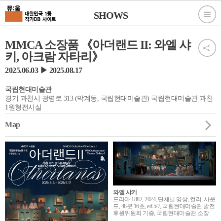
SHOWS
MMCA 소장품 《아더랜드 II: 와엘 샤
키, 아크람 자타리》
2025.06.03 ▶ 2025.08.17
국립현대미술관
경기 과천시 광명로 313 (막계동, 국립현대미술관) 국립현대미술관 과천
1원형전시실
Map
와엘 샤키
드라마 1882, 2024, 단채널 영상, 컬러, 사운
드, 48분 16초, ed.5/7, 국립현대미술관 발전
후원위원회 기증, 국립현대미술관 소장