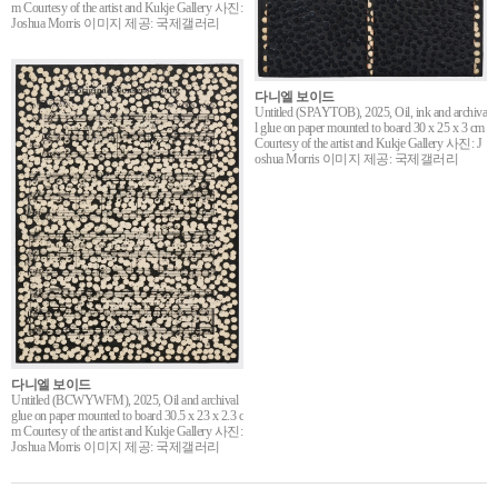
m Courtesy of the artist and Kukje Gallery 사진:
Joshua Morris 이미지 제공: 국제갤러리
다니엘 보이드
Untitled (SPAYTOB), 2025, Oil, ink and archiva
l glue on paper mounted to board 30 x 25 x 3 cm
Courtesy of the artist and Kukje Gallery 사진: J
oshua Morris 이미지 제공: 국제갤러리
다니엘 보이드
Untitled (BCWYWFM), 2025, Oil and archival
glue on paper mounted to board 30.5 x 23 x 2.3 c
m Courtesy of the artist and Kukje Gallery 사진:
Joshua Morris 이미지 제공: 국제갤러리