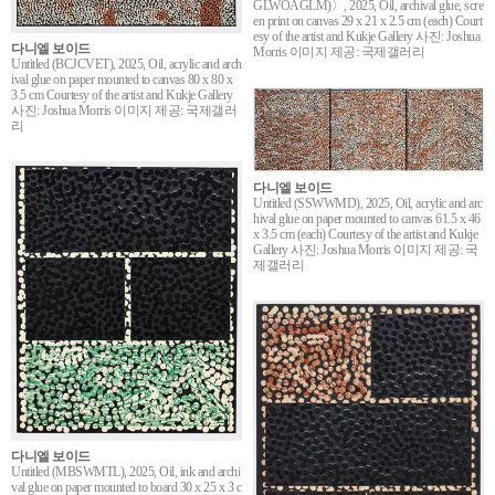
GLWOAGLM)〉, 2025, Oil, archival glue, scre
en print on canvas 29 x 21 x 2.5 cm (each) Court
esy of the artist and Kukje Gallery 사진: Joshua
다니엘 보이드
Morris 이미지 제공: 국제갤러리
Untitled (BCJCVET), 2025, Oil, acrylic and arch
ival glue on paper mounted to canvas 80 x 80 x
3.5 cm Courtesy of the artist and Kukje Gallery
사진: Joshua Morris 이미지 제공: 국제갤러
리
다니엘 보이드
Untitled (SSWWMD), 2025, Oil, acrylic and arc
hival glue on paper mounted to canvas 61.5 x 46
x 3.5 cm (each) Courtesy of the artist and Kukje
Gallery 사진: Joshua Morris 이미지 제공: 국
제갤러리
다니엘 보이드
Untitled (MBSWMTL), 2025, Oil, ink and archi
val glue on paper mounted to board 30 x 25 x 3 c