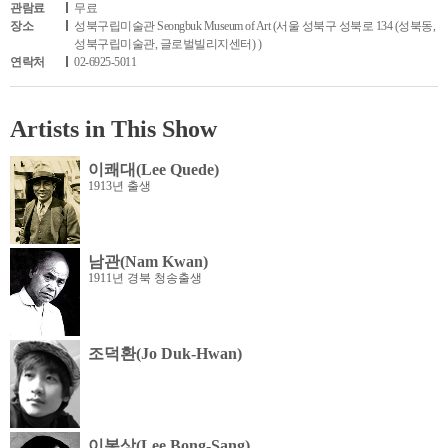
관람료
무료
장소
성북구립미술관 Seongbuk Museum of Art (서울 성북구 성북로 134 (성북동,
성북구립미술관, 글로벌빌리지센터) )
연락처
02-6925-5011
Artists in This Show
이쾌대(Lee Quede)
1913년 출생
남관(Nam Kwan)
1911년 경북 청송출생
조덕환(Jo Duk-Hwan)
이봉상(Lee Bong-Sang)