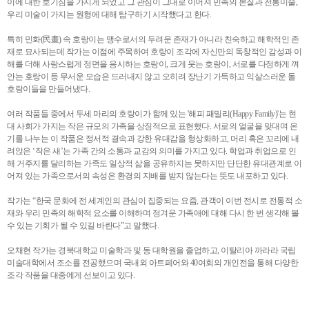
이에 대한 호기심을 가지게 되었고 그 관심이 그대로 이어져 민족의 본질과 전통미술,
우리 미술이 가지는 원형에 대해 탐구하기 시작했다고 한다.
특히 민화(民畫) 속 호랑이는 맹수로서의 두려운 존재가 아니라 친숙하고 해학적인 존
재로 묘사되는데 작가는 이점에 주목하여 호랑이 조각에 자신만의 독창적인 감성과 이
해를 더해 사랑스럽게 정면을 응시하는 호랑이, 크게 웃는 호랑이, 서로를 다정하게 껴
안는 호랑이 등 무서운 모습은 드러내지 않고 오히려 장난기 가득하고 익살스러운 돌
호랑이들을 만들어냈다.
여러 작품들 중에서 두세 마리의 호랑이가 함께 있는 '해피 패밀리(Happy Family)'는 현
대 사회가 가지는 작은 규모의 가족을 상징적으로 표현했다. 서로의 얼굴을 맞대며 온
기를 나누는 이 작품은 정서적 결속과 강한 유대감을 형상화하고, 머리 혹은 꼬리에 내
려앉은 ‘작은 새’는 가족 간의 소통과 교감의 의미를 가지고 있다. 학업과 취업으로 인
해 거주지를 달리하는 가족도 일상적 삶을 공유하지는 못하지만 단단한 유대관계로 이
어져 있는 가족으로서의 속성은 환경의 지배를 받지 않는다는 뜻도 내포하고 있다.
작가는 “한국 문화에 전 세계인의 관심이 집중되는 요즘, 관객이 이번 전시로 전통적 소
재와 우리 민족의 해학적 요소를 이해하며 정겨운 가족애에 대해 다시 한 번 생각해 볼
수 있는 기회가 될 수 있길 바란다”고 말했다.
오채현 작가는 경북대학교 미술학과 및 동 대학원을 졸업하고, 이탈리아 까라라 국립
미술대학에서 조소를 전공했으며 국내외 아트페어와 40여회의 개인전을 통해 다양한
조각 작품을 대중에게 선보이고 있다.