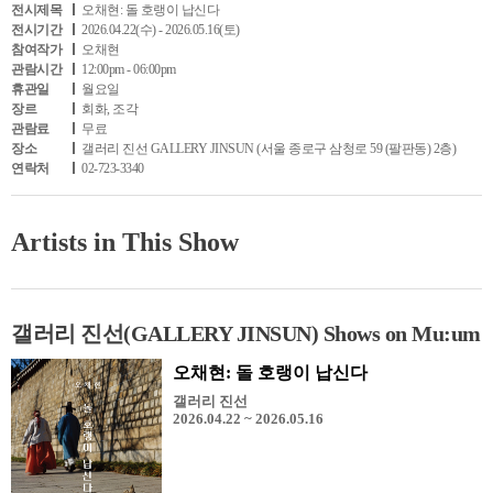
전시제목
오채현: 돌 호랭이 납신다
전시기간
2026.04.22(수) - 2026.05.16(토)
참여작가
오채현
관람시간
12:00pm - 06:00pm
휴관일
월요일
장르
회화, 조각
관람료
무료
장소
갤러리 진선 GALLERY JINSUN (서울 종로구 삼청로 59 (팔판동) 2층)
연락처
02-723-3340
Artists in This Show
갤러리 진선(GALLERY JINSUN) Shows on Mu:um
오채현: 돌 호랭이 납신다
갤러리 진선
2026.04.22 ~ 2026.05.16