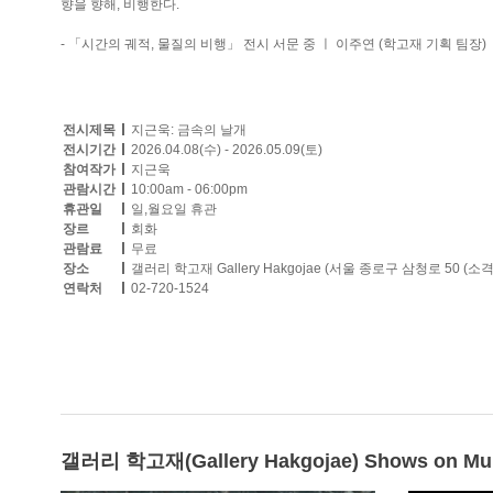
향을 향해, 비행한다.
- 「시간의 궤적, 물질의 비행」 전시 서문 중 ㅣ 이주연 (학고재 기획 팀장)
전시제목
지근욱: 금속의 날개
전시기간
2026.04.08(수) - 2026.05.09(토)
참여작가
지근욱
관람시간
10:00am - 06:00pm
휴관일
일,월요일 휴관
장르
회화
관람료
무료
장소
갤러리 학고재 Gallery Hakgojae (서울 종로구 삼청로 50 (
연락처
02-720-1524
갤러리 학고재(Gallery Hakgojae) Shows on M