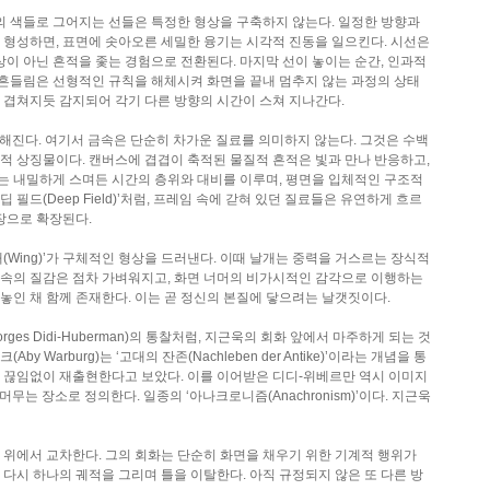
의 색들로 그어지는 선들은 특정한 형상을 구축하지 않는다. 일정한 방향과
 형성하면, 표면에 솟아오른 세밀한 융기는 시각적 진동을 일으킨다. 시선은
상이 아닌 흔적을 좇는 경험으로 전환된다. 마지막 선이 놓이는 순간, 인과적
 흔들림은 선형적인 규칙을 해체시켜 화면을 끝내 멈추지 않는 과정의 상태
 겹쳐지듯 감지되어 각기 다른 방향의 시간이 스쳐 지나간다.
분명해진다. 여기서 금속은 단순히 차가운 질료를 의미하지 않는다. 그것은 수백
적 상징물이다. 캔버스에 겹겹이 축적된 물질적 흔적은 빛과 만나 반응하고,
는 내밀하게 스며든 시간의 층위와 대비를 이루며, 평면을 입체적인 구조적
필드(Deep Field)’처럼, 프레임 속에 갇혀 있던 질료들은 유연하게 흐르
장으로 확장된다.
(Wing)’가 구체적인 형상을 드러낸다. 이때 날개는 중력을 거스르는 장식적
금속의 질감은 점차 가벼워지고, 화면 너머의 비가시적인 감각으로 이행하는
놓인 채 함께 존재한다. 이는 곧 정신의 본질에 닿으려는 날갯짓이다.
ges Didi-Huberman)의 통찰처럼, 지근욱의 회화 앞에서 마주하게 되는 것
arburg)는 ‘고대의 잔존(Nachleben der Antike)’이라는 개념을 통
서 끊임없이 재출현한다고 보았다. 이를 이어받은 디디-위베르만 역시 이미지
무는 장소로 정의한다. 일종의 ‘아나크로니즘(Anachronism)’이다. 지근욱
 위에서 교차한다. 그의 회화는 단순히 화면을 채우기 위한 기계적 행위가
 다시 하나의 궤적을 그리며 틀을 이탈한다. 아직 규정되지 않은 또 다른 방