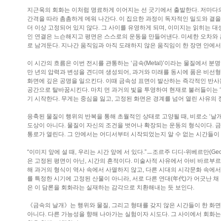
지근욱의 회화는 이처럼 명료하게 이어지는 선 긋기에서 출발한다. 저마다
간격을 따라 촘촘하게 메워 나간다. 이 집요한 과정이 독자적인 밀도와 결을
더 이상 고정되어 있지 않다. 그 사이를 유영하게 되며, 이미지는 읽히는 대
인 연결은 느슨해지고 평면은 스스로의 운동을 만들어낸다. 미세한 오차와
로 남겨둔다. 지나간 움직임과 아직 도래하지 않은 움직임이 한 장면 안에서
이 시간의 흐름은 이번 전시를 관통하는 ‘금속(Metal)’이라는 물질에서 
만 년의 압력과 변성을 견디며 생성되어, 과거와 미래를 동시에 품은 비선형
화면에 깊은 공명을 일으킨다. 이때 금속성 표면이 발산하는 즉각적인 반사
공간으로 탈바꿈시킨다. 마치 먼 과거의 빛을 투영하여 현재로 불러들이는 ‘딥 
기 시작한다. 무게는 중심을 잃고, 고정된 화면은 경계를 넘어 열린 사유의 
응축된 물질이 행위의 반복을 통해 초월적인 상태로 고양될 때, 비로소 ‘날개
도상이 아니다. 물질이 자신의 조건을 벗어나 확장되는 운동의 형식이다. 
통로가 열린다. 그 안에서는 어디서부터 시작되었는지 알 수 없는 시간들이 
“이미지 앞에 설 때, 우리는 시간 앞에 서 있다.”ㅡ조르주 디디-위베르만(Geor
은 고정된 평면이 아닌, 시간의 흔적이다. 미술사적 사유에서 아비 바르부르크(Aby W
해 과거의 형식이 역사 속에서 사멸하지 않고, 다른 시대의 시각문화 속에
를 특정한 시기에 고정된 산물이 아니라, 서로 다른 연대(年代)가 어긋난 채 머
은 이 담론을 회화라는 실재하는 감각으로 치환해내는 듯 보인다.
《금속의 날개》는 행위와 물질, 그리고 형태를 갖지 않은 시간들이 한 화면
아니다. 다른 가능성을 향해 나아가는 실험이자 시도다. 그 사이에서 회화는