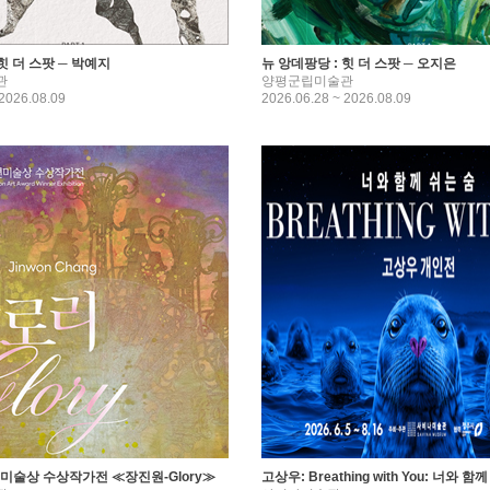
힛 더 스팟 ─ 박예지
뉴 앙데팡당 : 힛 더 스팟 ─ 오지은
관
양평군립미술관
 2026.08.09
2026.06.28 ~ 2026.08.09
미술상 수상작가전 ≪장진원-Glory≫
고상우: Breathing with You: 너와 함