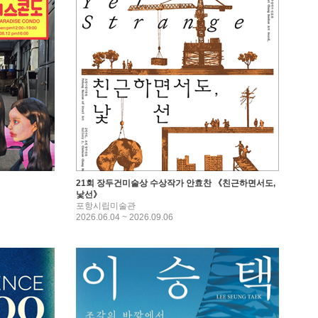
21회 장두건미술상 수상작가 안효찬 《친근하면서도,
낯선》
포항시립미술관
2026.06.04 ~ 2026.09.06