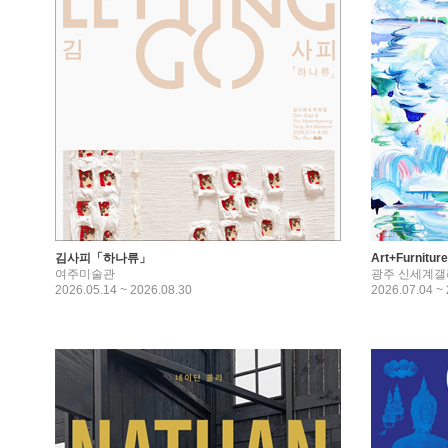
김사피「하나류」
Art+Furnit
여주미술관
광주 신세계갤
2026.05.14 ~ 2026.08.30
2026.07.04 ~