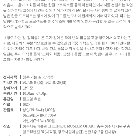
자음과 모음이 조화를 이루는 한글 프로젝트를 통해 직접적인 메시지를 전달하는 작업
을 전개한다. 일상에서 얻은 삶의 지식과 지혜의 문장을 작은 사각형에 한 글자씩 그려
넣은 한글 프로젝트는 장소에 맞게 규모를 변모하며 현재까지 이어지고 있다. 작가는
달항아리와 한글 프로젝트를 한국적 조형미를 넘어 인류가 공감할 수 있는 감성적 미
학으로 승화시켰다.
《청주 가는 길: 강익중》은 그가 걸어온 40여 년의 활동을 고향 청주에서 회고하는 전
시로, 지금까지 부분적으로만 볼 수 있었던 강익중의 핵심 연작을 한자리에서 만나볼
수 있는 자리이기도 하다. 사람 간의 틈을 채워 세상을 하나로 연결하고자 하는 작가의
일관된 주제 의식을 통해 ‘조화와 화합’, 상생과 통합’으로 더욱 밝아질 우리의 미래를
그리는 자리가 되길 바란다.
전시제목
청주 가는 길: 강익중
전시기간
2024.07.04(목) - 2024.09.29(일)
참여작가
강익중
관람시간
10:00am - 07:00pm
휴관일
월요일 휴관
장르
회화
관람료
성인(19~64세) 1,000원
청소년(13~18세) 700원
어린이(7~12세) 500원
장소
청주시립미술관 CHEONGJU MUSEUM OF ART (충북 청주시 서원구 충
렬로18번길 50 (사직동, 청주시립미술관) 본관 1층, 2층 전시장)