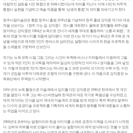
대립적인 갈등을 시민 화합으로 와해시켰다는데 의의를 지닌다. 이에 시민의 자주적
통합시 실현을 기념하고 예술 작품을 통해 ‘상생과 통합’의 의미를 되새기고자 한다.
청주시립미술관은 통합 청주시 출범 10주년을 기념하여 청주 출생 강익중 작가의 대표
작을 선보이는 《청주 가는 길: 강익중》 전시를 개최한다. 올해로 창작활동 40주년을
맞이하는 강익중은 1984년 뉴욕으로 건너가 세계를 무대로 활동하며 ‘소통과 화합’, ‘조
화와 연결’의 메시지를 작품에 담아왔다. 이번 전시는 작가가 지난 40년간 추구해 온 개
념을 바탕으로 제작한 3인치 캔버스와 삼라만상, 달항아리 시리즈와 한글 프로젝트 등
을 소재별로 구분하여 선보인다.
작가는 뉴욕 유학 시절 그림 그리는 시간이 부족해 버스나 지하철에서 이동하며 그릴
수 있게 작은 3인치 조각목을 제작하여 일상의 단편적인 이미지나 생각들을 그려 넣었
다. 이렇게 탄생한 3인치 캔버스는 하나만 놓고 보면 손바닥 크기지만 수백 수천, 수만
개가 군집을 이루며 다채로운 조형적 이미지를 구현해 낸다. 이 작품으로 강익중은 뉴
욕화단에서 주목받기 시작했다.
10여 년의 뉴욕 활동으로 미술계에서 입지를 다진 강익중은 1996년 한국에서 첫 개인
전을 열었다. 이후 그는 베니스비엔날레 한국관의 대표 작가로 특별상을 수상하였고,
재외 작가라는 인식을 넘어 국내외 미술계의 조명을 받게 되었다. 특히 90년대 말부터
는 다수의 공공미술 프로젝트를 기획하며 세계의 화합과 평화를 위해 대중들과 소통하
는 작업을 이어오고 있다.
2000년대 초부터는 달항아리와 한글 이미지를 소재로 공존의 미학을 드러내기 시작한
다. 상부와 하부를 따로 만들어 이어 붙이는 달항아리의 제작 방식에서도 엿볼 수 있듯
이 작가의 달항아리 시리즈는 상생과 포용의 의미를 내포한다. 동시에 작가는 한글의