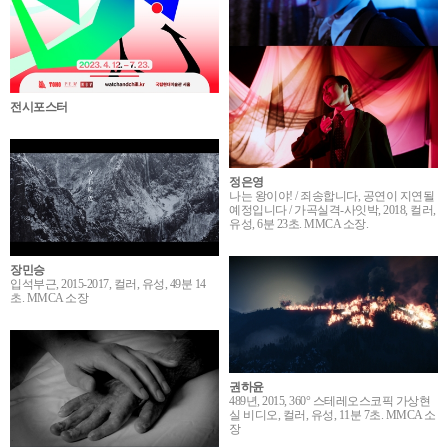
전시포스터
정은영
나는 왕이야! / 죄송합니다, 공연이 지연될
예정입니다 / 가곡실격-사잇박, 2018, 컬러,
유성, 6분 23초. MMCA 소장.
장민승
입석부근, 2015-2017, 컬러, 유성, 49분 14
초. MMCA 소장
권하윤
489년, 2015, 360° 스테레오스코픽 가상현
실 비디오, 컬러, 유성, 11분 7초. MMCA 소
장