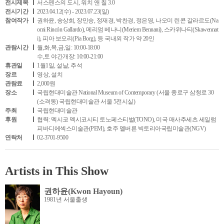
전시제목
서스펜스의 도시, 워치 앤 칠 3.0
전시기간
2023.04.12(수) - 2023.07.23(일)
참여작가
권하윤, 송상희, 장민승, 정재경, 박찬경, 정은영, 나오미 린콘 갈라르도(Na
omi Rincón Gallardo), 메리엄 베나니(Meriem Bennani), 스카위나티(Skawennat
i), 피아 보오리(Pia Borg), 등 국내외 작가 약 20인
관람시간
월,화,목,금,일: 10:00-18:00
수,토 야간개장: 10:00-21:00
휴관일
1월1일, 설날, 추석
장르
영상, 설치
관람료
2,000원
장소
국립현대미술관 National Museum of Contemporary (서울 종로구 삼청로 30
(소격동) 국립현대미술관 서울 5전시실)
주최
국립현대미술관
후원
협력: 멕시코 멕시코시티 토노페스티벌(TONO), 미국 매사추세츠 세일럼
피바디에섹스미술관(PEM), 호주 멜버른 빅토리아국립미술관(NGV)
연락처
02-3701-9500
Artists in This Show
권하윤(Kwon Hayoun)
1981년 서울출생