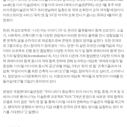
uacalli) 등 다수 미술관에서, 11월 미국 피바디에섹스미술관(PEM), 내년 3월 호주 빅토
리아국립미술관의 NGV 트리엔날레의 일환으로 국제 순회전이 순차 개막할 예정이다.
아트스트리밍 서비스‘워치 앤 칠 3.0’은 마지막 순회 전시가 끝나는 2024년 4월까지 운
영된다.
한편, 위성프로젝트 <나만 아는 이야기 3.0>도 온라인 플랫폼에서 함께 선보인다. 소설
가, 사회학자, 건축이론가 등 다양한 관점에서 바라본 온라인 플랫폼 전시 경험담을 다
룬 문학적 글을 순차적으로 제공함으로써 콘텐츠 경험의 영역을 넓힌다. 또한 연계프
로그램으로는 전시 참여작가 정재경의 <어느 장면>의 실연 퍼포먼스(6월 9일)와 지난
3개의 프로젝트 진행 동안 협업했던 다양한 지역의 작가 및 협력 큐레이터와 함께‘전시
짓기의 탈중앙화(decentralization)’와, 지난 3개의 시즌에 거쳐 협업했던 다양한 지역의 협
력 큐레이터와 함께 동시대 국제 협력 전략에 관해 논의하는 대담회 ‘큐레토리얼의 탈
중앙화: 디지털 미디어와 동시적 공간’(6월 10일), 3개년 ‘워치 앤 칠’ 건축가들과의 대
담회 ‘무빙이미지를 위한 건축적 시나리오’(7월 14일), 참여작가 리오 샴리즈, 스카위나
티, 정은영과 시각문화학자 민디 서, 이원진과의 대담회 ‘퀴어들과 토착인이 미래를 만
들어갈 때’(7월 15일)가 준비되어 있다.
윤범모 국립현대미술관장은 “우리나라가 중심축이 되어 아시아, 유럽, 중동, 미국 및 오
세아니아로 뻗어나가는 미술한류 프로젝트”라며 “3개년 운영으로 새로운 국제 협력의
모델로 자리 잡은 ‘워치 앤 칠’을 통해 디지털 시대의 변화하는 미술관의 역할을 제고하
고, 팬데믹의 영향에서 벗어난 지금 새롭게 관객과 관계 맺는 방식을 실험하는 장이 되
기를 기대한다”고 말했다.