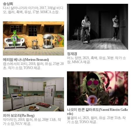
송상희
다시 살아나거라 아가야, 2017, 3채널 비디
오, 컬러, 흑백, 유성, 17분. MMCA 소장.
정재경
어느 장면, 2021, 흑백, 유성, 50분. 작가 소
메리엄 베나니(Meriem Bennani)
장, MMCA 제공.
캡스에서의 파티, 2018, 컬러, 유성, 25분 28
초. 작가 소장, TONO 제공.
나오미 린콘 갈라르도(Naomi Rincón Galla
rdo)
피아 보오리(Pia Borg)
불결의 시, 2021, 컬러, 유성. 23분 53초. 작
악마적인, 2018, 컬러, 유성, 28분 13초. 작
가 소장, TONO 제공.
가 소장, NGV 제공.