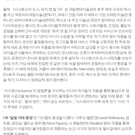
올해 《서스펜스의 도시, 워치 앤 칠 3.0》은 국립현대미술관과 호주 최대 규모와 역사
를 지닌 빅토리아국립미술관(NGV), 18세기 건립 이래 미국에서 가장 오래된 미술관 중
하나인 피바디에섹스미술관(PEM), 멕시코 내 주요 미술관 20곳이 참여하는 대규모 미
디어/퍼포먼스 행사인 토노페스티벌(TONO)과 함께 한다. 스토리텔링, 긴장감, 몰입의
경험을 강화하고자 새로 개편된 ‘워치 앤 칠 3.0’은 온라인 스트리밍 서비스와 오프라인
전시를 동시에 열고 각 기관의 미디어 소장품 및 지역별 주요 작가 20여 명의 작품을 경
험하게 한다. 온라인 플랫폼에서는 로그인을 통해 서비스 구독을 신청하면 한 주에 한
편씩 새로 공개된 미디어 작품을 한국어/영어 자막으로 감상할 수 있다. 동시에 국립현
대미술관 서울에서 개막하는 오프라인 전시에서는 건축가 푸하하하프렌즈(한승재, 한
양규, 윤한진)가 전시와 동일한 제목의 건축 설치작 <서스펜스의 도시>(2023)를 선보이
는데, 마치 가상 세계에 진입한 것 같은 미로 속을 탐색하며 경험하는 미디어 환경을 구
축했다. 이 밖에 박찬경, 자콜비 새터화이트(Jacolby Satterwhite), 정재경, 세실 B. 에반스
(Cecile B. Evans), 클럽 아테(Club Ate) 등 한국, 호주, 미국, 멕시코 등 여러 지역의 현대미
술 작가, 디자이너, 영화감독 등이 참여했다.
‘서스펜스(suspense)’의 방법론을 구사하는 미디어 작가들의 작품을 통해 몰입으로 점
유된 시공간을 탐색하는 이번 온라인 플랫폼과 전시의 콘텐츠는 ‘달빛 아래 풍경’, ‘증
거의 재구성’, ‘몸의 변이’, ‘죽지 않는 퍼포먼스’, ‘디스토피아 이후 세계 짓기’ 다섯 가
지 주제로 구성된다.
1부 ‘달빛 아래 풍경’
은 기이함의 풍경을 다룬다. 가루쉬 멜콘얀(Garush Melkonyan), 권
하윤, 장민승, 앨리슨 응우옌(Alison Nguyen), 닉 해밀턴(Nic Hamilton) 등의 작품을 통해
안정감이 이질적인 불안정함으로 전환되는 순간, 미지의 영역으로 들어갈 때의 심리적
변화를 살펴본다.