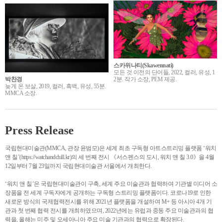
스카위나티(Skawennati)
모든 것 이전의 단어들, 2022, 컬러, 유성, 1
박찬경
2분. 작가 소장, PEM 제공.
늦게 온 보살, 2019, 컬러, 흑백, 유성, 55분.
MMCA 소장.
Press Release
국립현대미술관(MMCA, 관장 윤범모)은 세계 최초 구독형 아트스트리밍 플랫폼 ‘워치
앤 칠’(https://watchandchill.kr)의 세 번째 전시 《서스펜스의 도시, 워치 앤 칠 3.0》을 4월
12일부터 7월 23일까지 국립현대미술관 서울에서 개최한다.
‘워치 앤 칠’은 국립현대미술관이 구축, 세계 주요 미술관과 협력하여 기관별 미디어 소
장품을 전 세계 구독자에게 공개하는 구독형 스트리밍 플랫폼이다. 코로나19로 인한
새로운 방식의 국제협력전시를 위해 2021년 플랫폼을 개설하여 M+ 등 아시아 4개 기
관과 첫 번째 협력 전시를 개최하였으며, 2022년에는 유럽과 중동 주요 미술관과의 협
력을, 올해는 미주 및 오세아니아 주요 미술 기관과의 협력으로 확장된다.