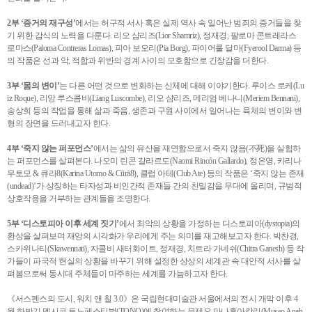
2부 ‘증거의 재구성’
에서는 허구적 서사 혹은 실제 역사 속 일어난 범죄의 증거들을 찾
기 위한 감식의 노력을 다룬다. 리오 샴리즈(Lior Shamriz), 정재경, 팔로마 콘트레라스
로마스(Paloma Contreras Lomas), 피아 보오리(Pia Borg), 파이어룰 달마(Fyerool Darma) 등
의 작품은 선과 악, 적합과 위반의 경계 사이의 모호함으로 긴장감을 더한다.
3부 ‘몸의 변이’
는 다른 어떤 것으로 변화하는 신체에 대해 이야기한다. 루이스 로케(Lu
iz Roque), 리앙 루스콤비(Liang Luscombe), 리오 샴리즈, 메리엄 베나니(Meriem Bennani),
송상희 등의 작업을 통해 삶과 죽음, 생존과 구원 사이에서 일어나는 육체의 변이와 변
형의 장면을 드러내고자 한다.
4부 ‘죽지 않는 퍼포먼스’
에서는 삶의 유산을 재연함으로서 죽지 않음(不死)을 실험하
는 퍼포먼스를 살펴본다. 나오미 린콘 갈라르도(Naomi Rincón Gallardo), 정은영, 카리나
우토모 & 큐라8(Karina Utomo & Cūrā8), 클럽 아테(Club Ate) 등의 작품은 ‘죽지 않는 존재
(undead)’가 상징하는 타자성과 비인간적 존재들 간의 친밀감을 무대에 올리며, 규범적
상호작용을 거부하는 관계들을 조명한다.
5부 ‘디스토피아 이후 세계 짓기’
에서 최악의 상황을 가정하는 디스토피아(dystopia)의
환상을 살펴보며 재앙의 시각화가 우리에게 주는 의미를 재고해보고자 한다. 박찬경,
스카위나티(Skawennati), 자콜비 새터화이트, 정재경, 치트라 가네쉬(Chitra Ganesh) 등 작
가들이 파국적 현실의 상황을 바꾸기 위해 설정한 상상의 세계관 속 대안적 서사를 살
펴봄으로써 동시대 주체들이 마주하는 세계를 가늠하고자 한다.
《서스펜스의 도시, 워치 앤 칠 3.0》은 국립현대미술관 서울에서의 전시 개막 이후 4
월 하반기 멕시코 토노페스티벌(TONO)에 참여하는 뮤제오 마나후아칼리(Museo Anah