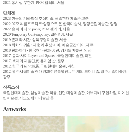
2021 동시성-무한계, PKM 갤러리, 서울
단체전
2023 한국의 기하학적 추상미술, 국립현대미술관, 과천
2022 2022 여름프로젝트:양평으로 온 한국미술사, 양평군립미술관, 양평
2022 온 페이퍼 on paper, PKM 갤러리, 서울
2020 Temporary Contemporary, 갤러리JJ, 서울
2019 존재와 시간, 성북구립미술관, 서울
2018 회화의 귀환 : 재현과 추상 사이, 예술공간 이아, 제주
2018 판화하다 - 한국현대판화 60년, 경기도미술관, 안산
2017, 층과 사이 Layers and Spaces , 국립현대미술관, 과천
2017, 색채의 재발견展, 뮤지엄 산, 원주
2012, 한국의 단색화展, 국립현대미술관, 과천
2012, 광주시립미술관 개관20주년특별전I : 두 개의 모더니즘, 광주시립미술관,
광주
작품소장
국립현대미술관, 삼성미술관 리움, 런던 대영미술관, 아부다비 구겐하임, 미에현
립미술관, 시모노세키 미술관 등
Artworks