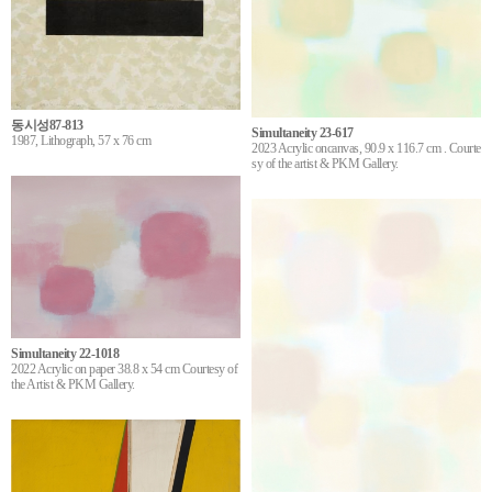
동시성87-813
Simultaneity 23-617
1987, Lithograph, 57 x 76 cm
2023 Acrylic oncanvas, 90.9 x 116.7 cm . Courte
sy of the artist & PKM Gallery.
Simultaneity 22-1018
2022 Acrylic on paper 38.8 x 54 cm Courtesy of
the Artist & PKM Gallery.