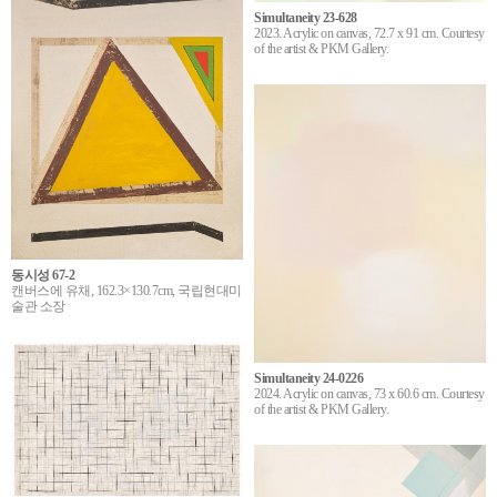
Simultaneity 23-628
2023. Acrylic on canvas, 72.7 x 91 cm. Courtesy
of the artist & PKM Gallery.
동시성 67-2
캔버스에 유채, 162.3×130.7cm, 국립현대미
술관 소장
Simultaneity 24-0226
2024. Acrylic on canvas, 73 x 60.6 cm. Courtesy
of the artist & PKM Gallery.