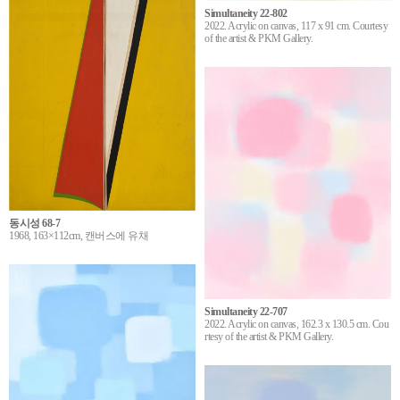
Simultaneity 22-802
2022. Acrylic on canvas, 117 x 91 cm. Courtesy
of the artist & PKM Gallery.
동시성 68-7
1968, 163×112cm, 캔버스에 유채
Simultaneity 22-707
2022. Acrylic on canvas, 162.3 x 130.5 cm. Cou
rtesy of the artist & PKM Gallery.