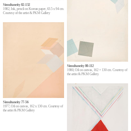
Simultaneity 82-132
1982, Ink, pencil on Korean paper, 63.5 x 94 cm.
Courtesy of the artist & PKM Gallery
Simultaneity 80-112
1980, Oil on canvas, 162 × 130 cm. Courtesy of
the artist & PKM Gallery.
Simultaneity 77-56
1977, Oil on canvas, 162 x 130 cm. Courtesy of
the artist & PKM Gallery