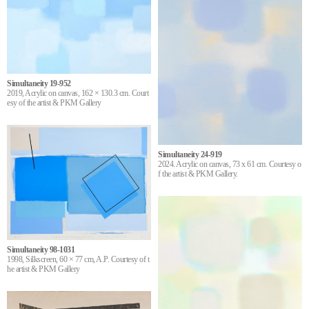
Simultaneity 19-952
2019, Acrylic on canvas, 162 × 130.3 cm. Court
esy of the artist & PKM Gallery
Simultaneity 24-919
2024. Acrylic on canvas, 73 x 61 cm. Courtesy o
f the artist & PKM Gallery.
Simultaneity 98-1031
1998, Silkscreen, 60 × 77 cm, A.P. Courtesy of t
he artist & PKM Gallery