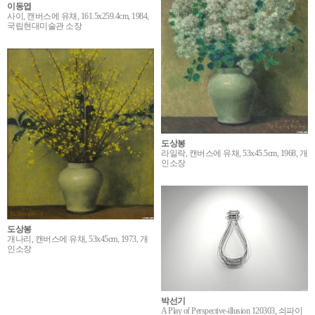
이동엽
사이, 캔버스에 유채, 161.5x259.4cm, 1984,
국립현대미술관 소장
도상봉
라일락, 캔버스에 유채, 53x45.5cm, 1968, 개
인소장
도상봉
개나리, 캔버스에 유채, 53x45cm, 1973, 개
인소장
박선기
A Play of Perspective-illusion 120303, 쇠파이