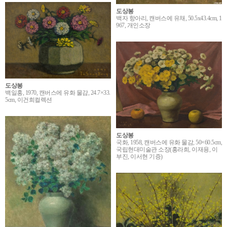
도상봉
백자 항아리, 캔버스에 유채, 50.5x43.4cm, 1
967, 개인소장
도상봉
백일홍, 1970, 캔버스에 유화 물감, 24.7×33.
5cm, 이건희컬렉션
도상봉
국화, 1958, 캔버스에 유화 물감, 50×60.5cm,
국립현대미술관 소장(홍라희, 이재용, 이
부진, 이서현 기증)