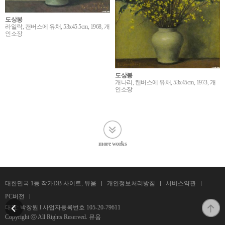
도상봉
라일락, 캔버스에 유채, 53x45.5cm, 1968, 개
인소장
도상봉
개나리, 캔버스에 유채, 53x45cm, 1973, 개
인소장
more works
대한민국 1등 작가DB 사이트, 뮤움
개인정보처리방침
서비스약관
PC버전
대표: 박창원 l 사업자등록번호
105-20-79611
Copyright ⓒ All Rights Reserved. 뮤움