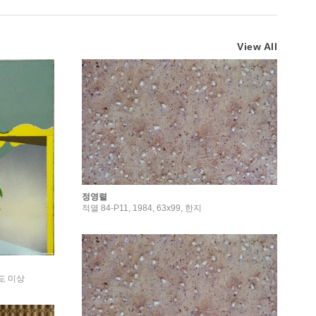
View All
정영렬
적멸 84-P11, 1984, 63x99, 한지
연도 미상