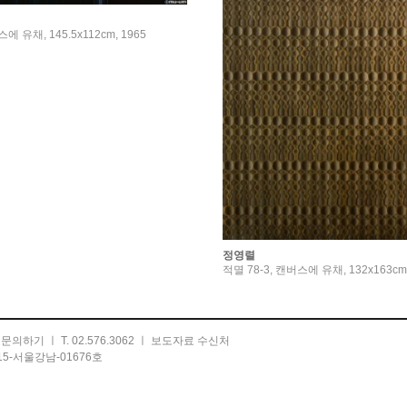
에 유채, 145.5x112cm, 1965
정영렬
적멸 78-3, 캔버스에 유채, 132x163cm,
ㅣ
문의하기
ㅣ T. 02.576.3062 ㅣ
보도자료 수신처
5-서울강남-01676호