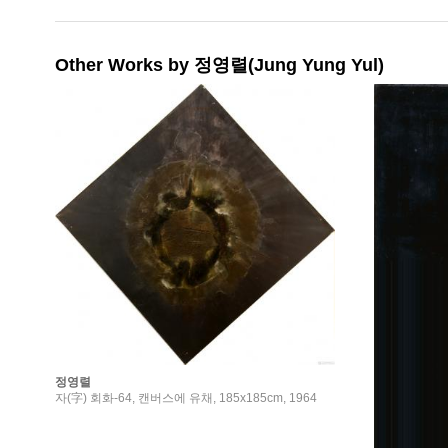
Other Works by 정영렬(Jung Yung Yul)
정영렬
자(字) 회화-64, 캔버스에 유채, 185x185cm, 1964