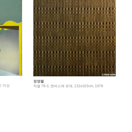
정영렬
연도 미상
적멸 78-3, 캔버스에 유채, 132x163cm, 1978