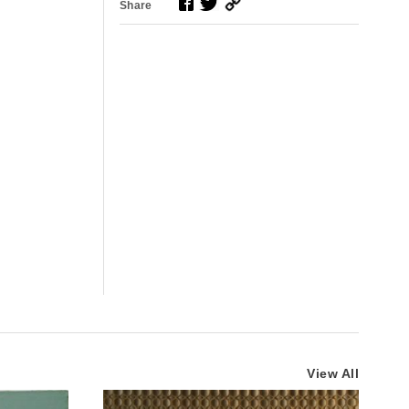
Share
View All