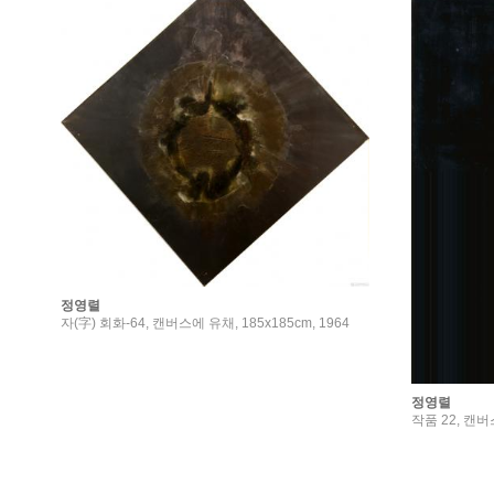
정영렬
자(字) 회화-64, 캔버스에 유채, 185x185cm, 1964
정영렬
작품 22, 캔버스