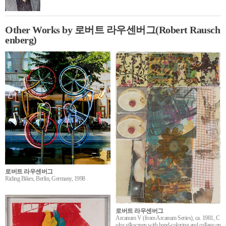
Other Works by 로버트 라우센버그(Robert Rausch
enberg)
로버트 라우센버그
Riding Bikes, Berlin, Germany, 1998
로버트 라우센버그
Arcanum V (from Arcanum Series), ca. 1981, C
olor silkscreen with hand-coloring and collage on