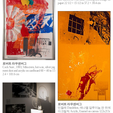
paper 22 1/2 × 15 1/2 in 57.2 × 39.4 cm
로버트 라우센버그
Cock Sure , 1993, Silkscreen, hot wax, silver pig
ment dust and acrylic on cardboard 60 × 40 in 15
2.4 × 101.6 cm
로버트 라우센버그
민들레 Dandelion, 에나멜 알루미늄 판 위에
아크릴릭 Acrylic, Enamel on canvas 122x215c