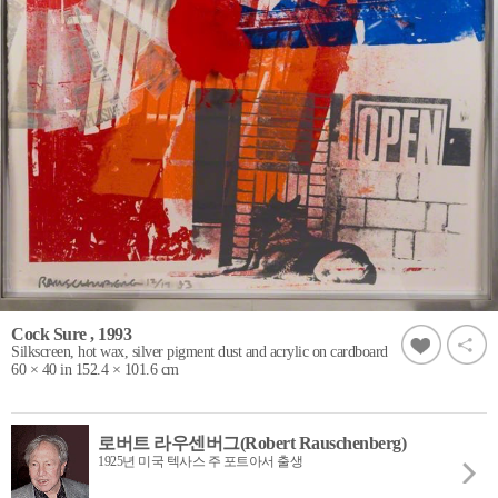
Cock Sure , 1993
Silkscreen, hot wax, silver pigment dust and acrylic on cardboard
60 × 40 in 152.4 × 101.6 cm
로버트 라우센버그(Robert Rauschenberg)
1925년 미국 텍사스 주 포트아서 출생