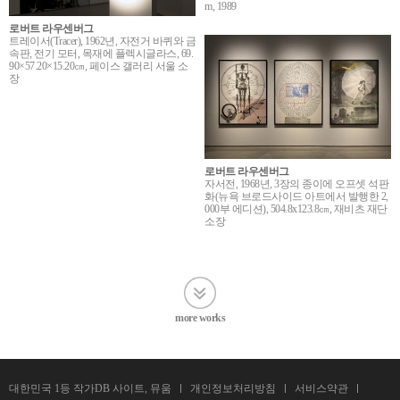
m, 1989
로버트 라우센버그
트레이서(Tracer), 1962년, 자전거 바퀴와 금
속판, 전기 모터, 목재에 플렉시글라스, 69.
90×57.20×15.20㎝, 페이스 갤러리 서울 소
장
로버트 라우센버그
자서전, 1968년, 3장의 종이에 오프셋 석판
화(뉴욕 브로드사이드 아트에서 발행한 2,
000부 에디션), 504.8x123.8㎝, 재비츠 재단
소장
more works
대한민국 1등 작가DB 사이트, 뮤움
개인정보처리방침
서비스약관