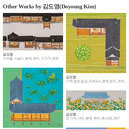
Other Works by 김도영(Doyoung Kim)
김도영
기억을 거닐다, 분채, 한지, 117x73, 2016
김도영
기역 집의 일상_65x65cm_분채,한지_2019,
김도영
먼 기억 너머, 분채, 한지, 90.3x30, 2017