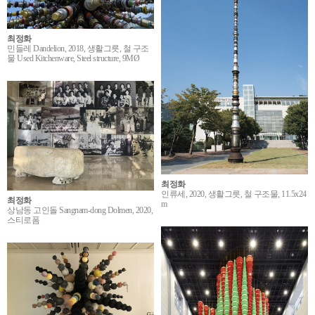
최정화
민들레 Dandelion, 2018, 생활그릇, 철 구조
물 Used Kitchenware, Steel structure, 9MØ
최정화
인류세, 2020, 생활그릇, 철 구조물, 11.5x24
최정화
m
상남동 고인돌 Sangnam-dong Dolmen, 2020,
스티로폼