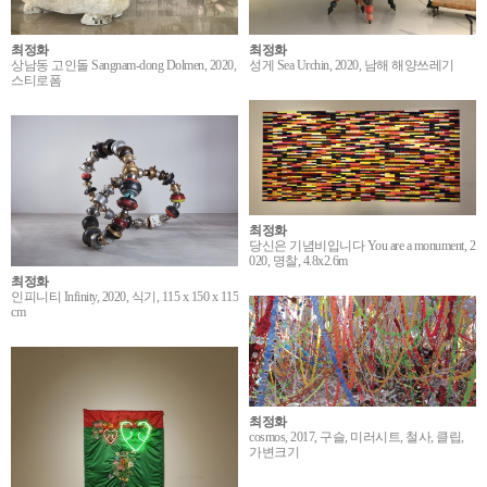
최정화
최정화
상남동 고인돌 Sangnam-dong Dolmen, 2020,
성게 Sea Urchin, 2020, 남해 해양쓰레기
스티로폼
최정화
당신은 기념비입니다 You are a monument, 2
020, 명찰, 4.8x2.6m
최정화
인피니티 Infinity, 2020, 식기, 115 x 150 x 115
cm
최정화
cosmos, 2017, 구슬, 미러시트, 철사, 클립,
가변크기