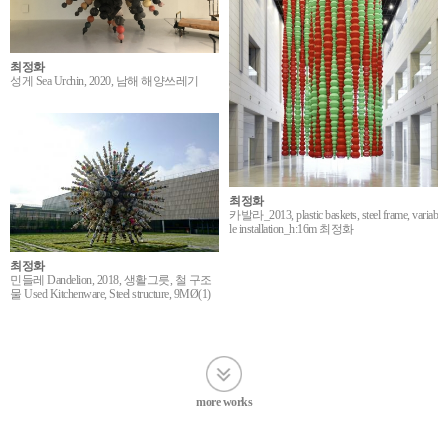
최정화
성게 Sea Urchin, 2020, 남해 해양쓰레기
최정화
카발라_2013, plastic baskets, steel frame, variab
le installation_h:16m 최정화
최정화
민들레 Dandelion, 2018, 생활그릇, 철 구조
물 Used Kitchenware, Steel structure, 9MØ(1)
more works