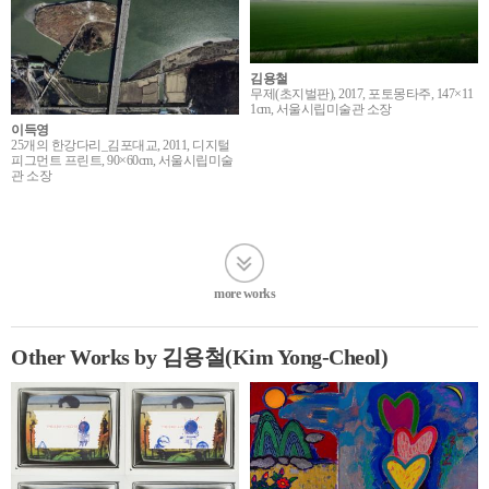
김용철
무제(초지벌판), 2017, 포토몽타주, 147×11
1cm, 서울시립미술관 소장
이득영
25개의 한강다리_김포대교, 2011, 디지털
피그먼트 프린트, 90×60cm, 서울시립미술
관 소장
more works
Other Works by 김용철(Kim Yong-Cheol)