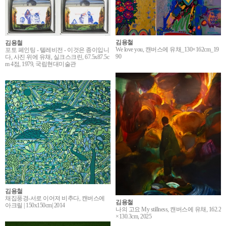
김용철
김용철
We love you, 캔버스에 유채_130×162cm_19
포토 페인팅 - 텔레비전 - 이것은 종이입니
90
다, 사진 위에 유채, 실크스크린, 67.5x87.5c
m 4점, 1979, 국립현대미술관
김용철
채집풍경-서로 이어져 비추다, 캔버스에
김용철
아크릴 | 150x150cm| 2014
나의 고요 My stillness, 캔버스에 유채, 162.2
×130.3cm, 2025