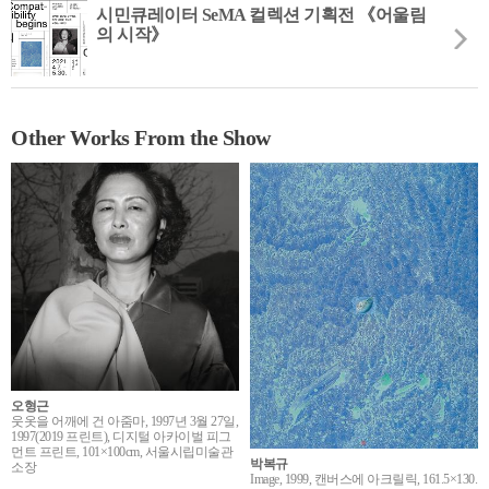
시민큐레이터 SeMA 컬렉션 기획전 《어울림
의 시작》
Other Works From the Show
오형근
웃옷을 어깨에 건 아줌마, 1997년 3월 27일,
1997(2019 프린트), 디지털 아카이벌 피그
먼트 프린트, 101×100cm, 서울시립미술관
박복규
소장
Image, 1999, 캔버스에 아크릴릭, 161.5×130.