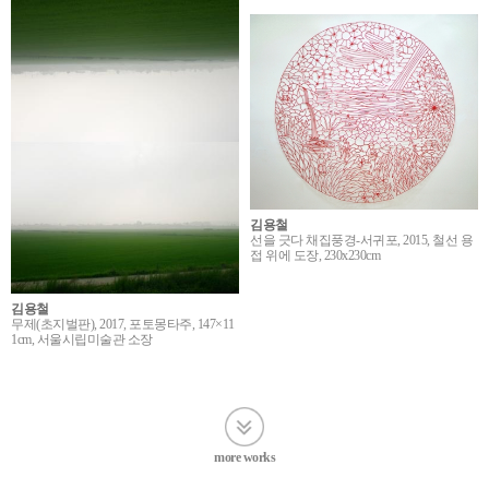
김용철
선을 긋다 채집풍경-서귀포, 2015, 철선 용
접 위에 도장, 230x230cm
김용철
무제(초지벌판), 2017, 포토몽타주, 147×11
1cm, 서울시립미술관 소장
more works