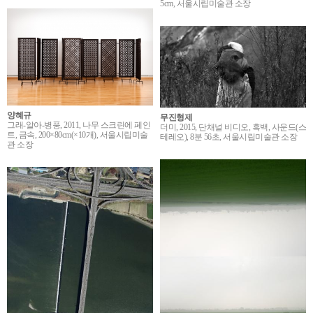
5cm, 서울시립미술관 소장
양혜규
무진형제
그래-알아-병풍, 2011, 나무 스크린에 페인
더미, 2015, 단채널 비디오, 흑백, 사운드(스
트, 금속, 200×80cm(×10개), 서울시립미술
테레오), 8분 56초, 서울시립미술관 소장
관 소장