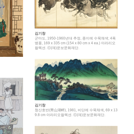
김기창
군마도, 1950-1960년대 추정, 종이에 수묵채색; 4폭
병풍, 169 x 335 cm (154 x 80 cm x 4 ea.) 아라리오
컬렉션. ⓒ(재)운보문화재단.
김기창
청산호반(靑山湖畔), 1981, 비단에 수묵채색, 69 x 13
9.8 cm 아라리오컬렉션. ⓒ(재)운보문화재단.