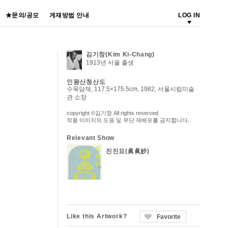
★문의/공모
게재방법 안내
LOG IN
김기창(Kim Ki-Chang)
1913년 서울 출생
인왕산청산도
수묵담채, 117.5×175.5cm, 1982, 서울시립미술
관 소장
copyright ©김기창 All rights reserved
작품 이미지의 도용 및 무단 재배포를 금지합니다.
Relevant Show
진진묘(眞眞妙)
Like this Artwork?
Favorite