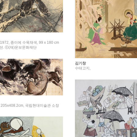
1972, 종이에 수묵채색, 99 x 180 cm
. ⓒ(재)운보문화재단
김기창
수태고지,
, 205x408.2cm, 국립현대미술관 소장