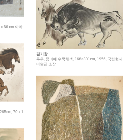
x 66 cm 아라
김기창
투우, 종이에 수묵채색, 168×301cm, 1956, 국립현대
미술관 소장
5cm, 70 x 1