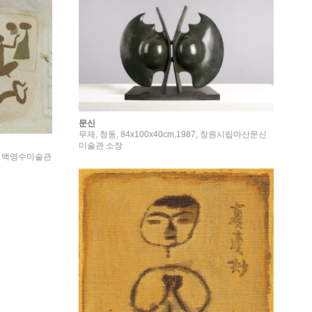
문신
무제, 청동, 84x100x40cm,1987, 창원시립마산문신
미술관 소장
84, 백영수미술관