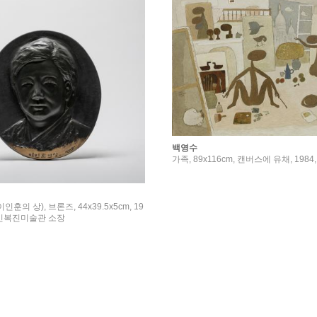
백영수
가족, 89x116cm, 캔버스에 유채, 19
인훈의 상), 브론즈, 44x39.5x5cm, 19
립민복진미술관 소장