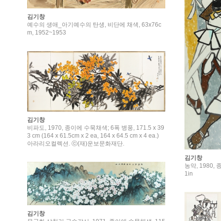
김기창
예수의 생애_아기예수의 탄생, 비단에 채색, 63x76c
m, 1952~1953
김기창
비파도, 1970, 종이에 수묵채색; 6폭 병풍, 171.5 x 39
3 cm (164 x 61.5cm x 2 ea, 164 x 64.5 cm x 4 ea.)
아라리오컬렉션. ⓒ(재)운보문화재단.
김기창
농악, 1980, 
1in
김기창