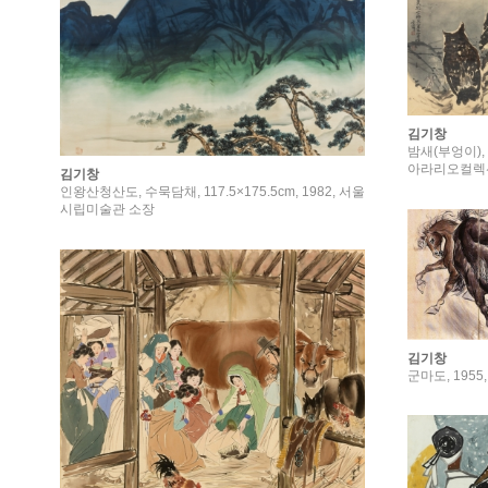
김기창
밤새(부엉이), 
아라리오컬렉션
김기창
인왕산청산도, 수묵담채, 117.5×175.5cm, 1982, 서울
시립미술관 소장
김기창
군마도, 1955