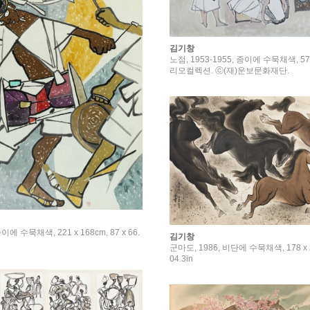
김기창
노점, 1953-1955, 종이에 수묵채색, 57 
리오컬렉션. ⓒ(재)운보문화재단.
종이에 수묵채색, 221 x 168cm, 87 x 66.
김기창
군마도, 1986, 비단에 수묵채색, 178 x 26
04.3in