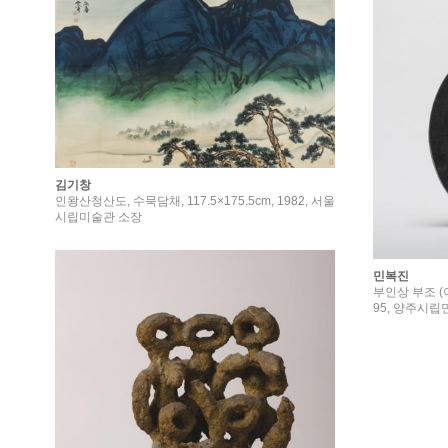
김기창
인왕산청산도, 수묵담채, 117.5×175.5cm, 1982, 서울
시립미술관 소장
민복진
부인상 부조 (이
95, 양주시