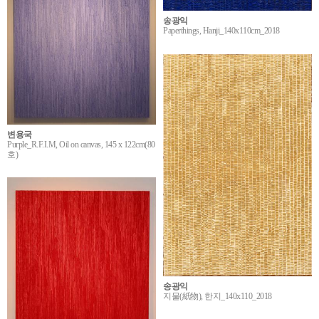
송광익
Paperthings, Hanji_140x110cm_2018
변용국
Purple_R.F.I.M, Oil on canvas, 145 x 122cm(80
호)
송광익
지물(紙物), 한지_140x110_2018