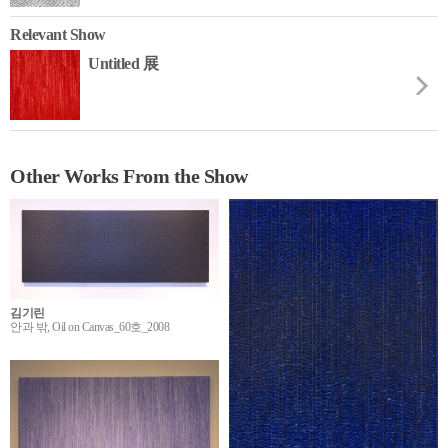
Relevant Show
Untitled 展
Other Works From the Show
김기린
안과 밖, Oil on Canvas_60호_2008