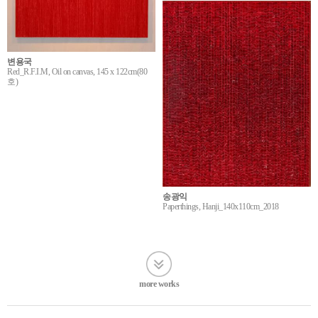
변용국
Red_R.F.I.M, Oil on canvas, 145 x 122cm(80
호)
송광익
Paperthings, Hanji_140x110cm_2018
more works