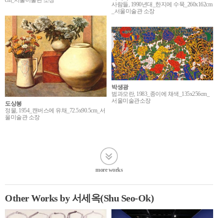
사람들, 1990년대_한지에 수묵_260x162cm
_서울미술관 소장
박생광
범과모란, 1983_종이에 채색_135x256cm_
서울미술관소장
도상봉
정물, 1954_캔버스에 유채_72.5x90.5cm_서
울미술관 소장
more works
Other Works by 서세옥(Shu Seo-Ok)