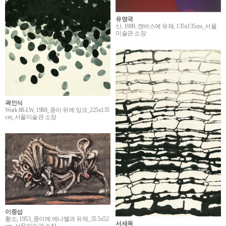
유영국
산, 1989, 캔버스에 유채, 135x135cm_서울
미술관 소장
곽인식
Work 88-LW, 1988_종이 위에 잉크_225x135
cm_서울미술관 소장
이중섭
황소, 1953_종이에 에나멜과 유채_35.5x52
서세옥
cm_서울미술관 소장