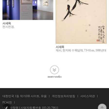
서세옥
전시전경,
서세옥
제비, 한지에 수묵담채, 73×61cm, 1980년대
more works
대한민국 1등 작가DB 사이트, 뮤움
개인정보처리방침
서비스약관
PC버전
대표: 박창원 l 사업자등록번호
105-20-79611