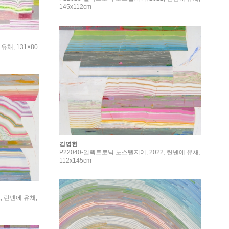
145x112cm
에 유채, 131×80
김영헌
P22040-일렉트로닉 노스텔지어, 2022, 린넨에 유채,
112x145cm
, 린넨에 유채,