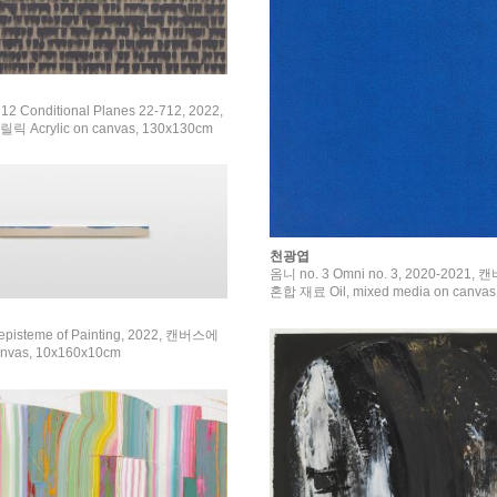
 Conditional Planes 22-712, 2022,
Acrylic on canvas, 130x130cm
천광엽
옴니 no. 3 Omni no. 3, 2020-2021
혼합 재료 Oil, mixed media on canvas
steme of Painting, 2022, 캔버스에
anvas, 10x160x10cm