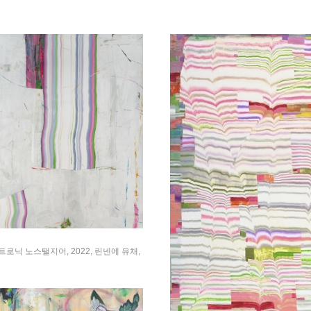
렉트로닉 노스탤지어, 2022, 린넨에 유채,