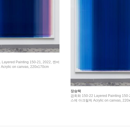
Layered Painting 150-21, 2022, 캔버
ylic on canvas, 220x170cm
장승택
겹회화 150-22 Layered Painting 150-
스에 아크릴릭 Acrylic on canvas, 220