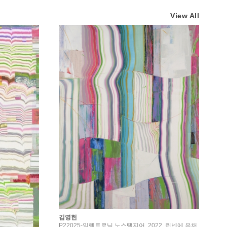
View All
김영헌
P22025-일렉트로닉 노스탤지어, 2022, 린넨에 유채,