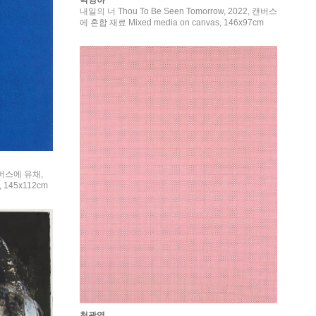
내일의 너 Thou To Be Seen Tomorrow, 2022, 캔버스
에 혼합 재료 Mixed media on canvas, 146x97cm
, 캔버스에 유채,
, 145x112cm
천광엽