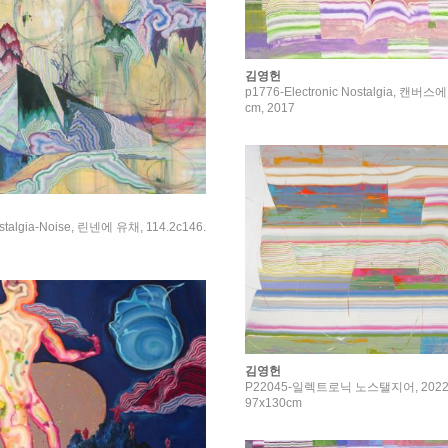
김영헌
p1776-Electronic Nostalgia, 캔버스
cm, 2017
ostalgia-Noise, 린넨에 유채, 114.2c146.
김영헌
P22045-일렉트로닉 노스탤지어, 2022
97x130cm