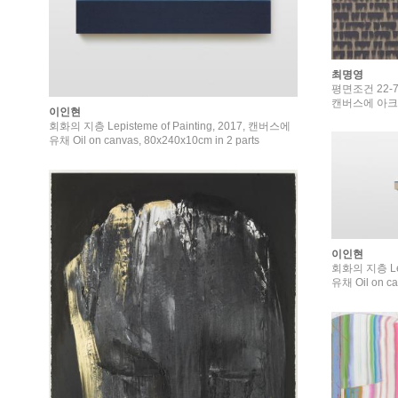
최명영
평면조건 22-712
캔버스에 아크릴릭 
이인현
회화의 지층 Lepisteme of Painting, 2017, 캔버스에
유채 Oil on canvas, 80x240x10cm in 2 parts
이인현
회화의 지층 Lepi
유채 Oil on c