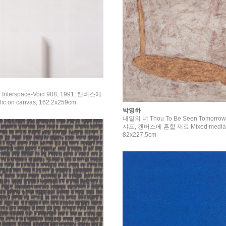
nterspace-Void 908, 1991, 캔버스에
c on canvas, 162.2x259cm
박영하
내일의 너 Thou To Be Seen Tomorrow
샤프, 캔버스에 혼합 재료 Mixed media o
82x227.5cm