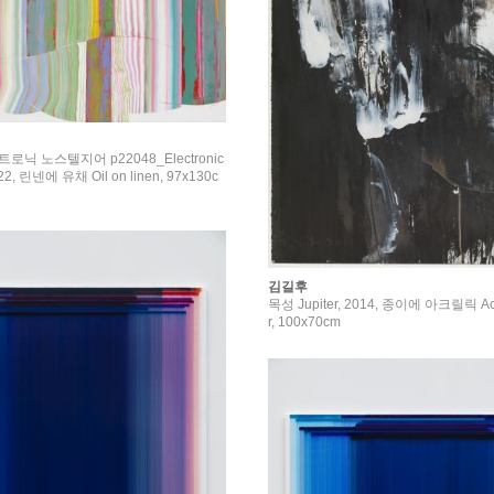
트로닉 노스텔지어 p22048_Electronic
022, 린넨에 유채 Oil on linen, 97x130c
김길후
목성 Jupiter, 2014, 종이에 아크릴릭 Acry
r, 100x70cm