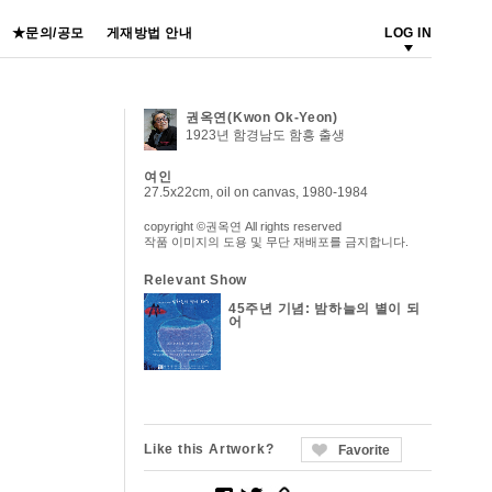
★문의/공모
게재방법 안내
LOG IN
권옥연(Kwon Ok-Yeon)
1923년 함경남도 함흥 출생
여인
27.5x22cm, oil on canvas, 1980-1984
copyright ©권옥연 All rights reserved
작품 이미지의 도용 및 무단 재배포를 금지합니다.
Relevant Show
45주년 기념: 밤하늘의 별이 되
어
Like this Artwork?
Favorite