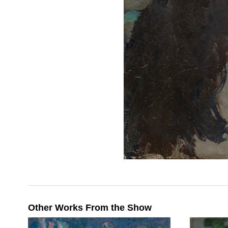
Other Works From the Show