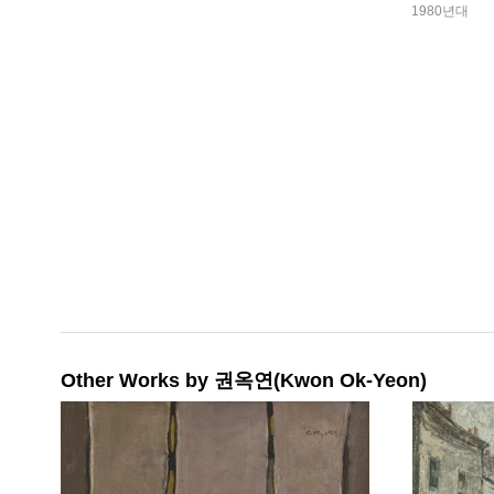
1980년대
Other Works by 권옥연(Kwon Ok-Yeon)