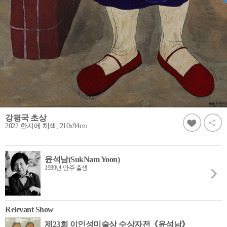
강평국 초상
2022 한지에 채색, 210x94cm
윤석남(SukNam Yoon)
1939년 만주 출생
Relevant Show
제23회 이인성미술상 수상자전《윤석남》