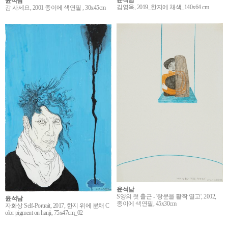
윤석남
윤석남
김영옥, 2019_한지에 채색_140x64 cm
감 사세요, 2001 종이에 색연필 , 30x45cm
윤석남
S양의 첫 출근 - '창문을 활짝 열고', 2002,
윤석남
종이에 색연필, 45x30cm
자화상 Self-Portrait, 2017, 한지 위에 분채 C
olor pigment on hanji, 75x47cm_02