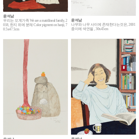
윤석남
윤석남
우리는 모계가족 We are a matrilineal family, 2
나무와 나무 사이에 존재한다는것은, 2001
018, 한지 위에 분채 Color pigment on hanji, 7
종이에 색연필 , 30x45cm
0.5x47.5cm