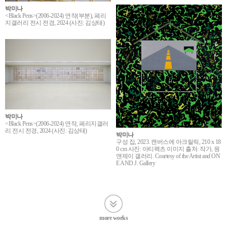
박미나
<Black Pens>(2006-2024) 연작(부분), 페리
지갤러리 전시 전경, 2024 (사진: 김상태)
박미나
<Black Pens>(2006-2024) 연작, 페리지갤러
리 전시 전경, 2024 (사진: 김상태)
박미나
구성 집, 2023. 캔버스에 아크릴릭, 210 x 18
0 cm 사진: 아티팩츠 이미지 출처: 작가, 원
앤제이 갤러리. Courtesy of the Artist and ON
E AND J. Gallery
more works