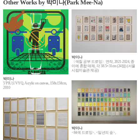
Other Works by 박미나(Park Mee-Na)
박미나
〈색칠 공부 드로잉〉연작, 2021-2024, 종
이에 혼합 매체, 각 38.5×31cm (24점) (서울
시립미술관 제공)
박미나
5’PIU;UVYQ, Acrylic on canvas, 158x158cm,
2010
박미나
<84색 드로잉>, <일년의 숲>,