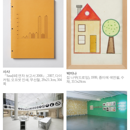
사사
박미나
『Sasa[44] 연차 보고서 2006』, 2007, 다이
집 나무(드로잉), 1999, 종이에 색연필, 수
커팅, 오프셋 인쇄, 무선철, 29x21.3cm, 304
채, 33.5x26cm.
쪽