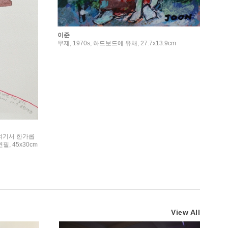
이준
무제, 1970s, 하드보드에 유채, 27.7x13.9cm
여기서 한가롭
필, 45x30cm
View All