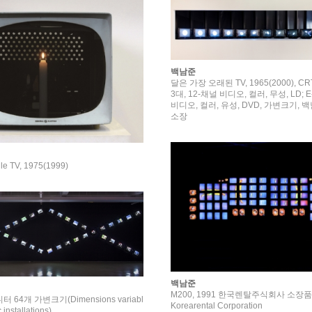
백남준
달은 가장 오래된 TV, 1965(2000), CR
3대, 12-채널 비디오, 컬러, 무성, LD; E
비디오, 컬러, 유성, DVD, 가변크기,
소장
e TV, 1975(1999)
백남준
M200, 1991 한국렌탈주식회사 소장품 Col
mensions variabl
Korearental Corporation
 installations)