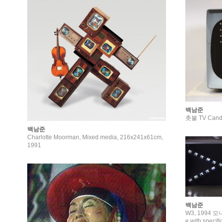
백남준
촛불 TV Candl
백남준
Charlotte Moorman, Mixed media, 216x241x61cm,
1991
백남준
W3, 1994 모니터 64개 가변크기(Di
e with specific