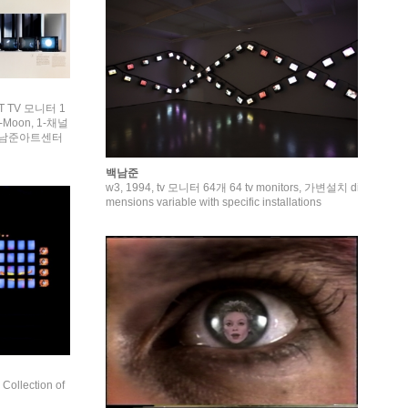
T TV 모니터 1
-Moon, 1-채널
 백남준아트센터
백남준
w3, 1994, tv 모니터 64개 64 tv monitors, 가변설치 di
mensions variable with specific installations
lection of