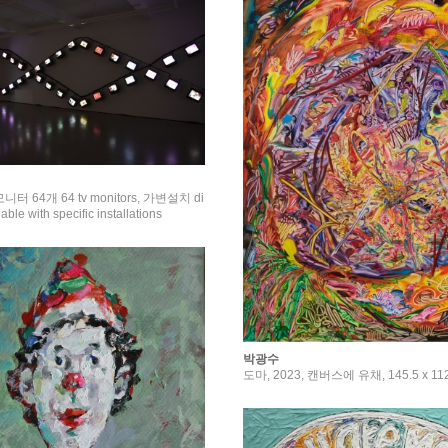
v 모니터 64개 64 tv monitors, 가변설치 di
ble with specific installations
박광수
도마, 2023, 캔버스에 유채, 145.5 x 11