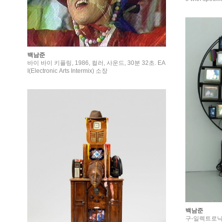
백남준
바이 바이 키플링, 1986, 컬러, 사운드, 30분 32초. EA
I(Electronic Arts Intermix) 소장
백남준
구-일렉트로닉 포인트, 