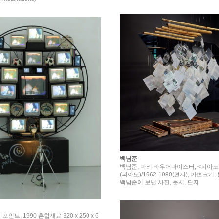
백남준
백남준, 마리 바우어마이스터, <피아노와
(피아노)/1962-1980(편지), 가변크기
백남준이 보낸 사진, 문서, 편지
1990 혼합재료 320 x 250 x 6