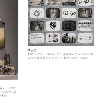
백남준
1995년 덴마크 미술관 전시당시 백남준의 생애와 예
술세계를 총정리하는 이미지들로 제작한 판화집,
, 피아노 키보드,
상, 트럼펫, 채
가변 크기