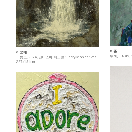
이준
강요배
무제, 1970s,
구룡소, 2024, 캔버스에 아크릴릭 acrylic on canvas,
227x181cm