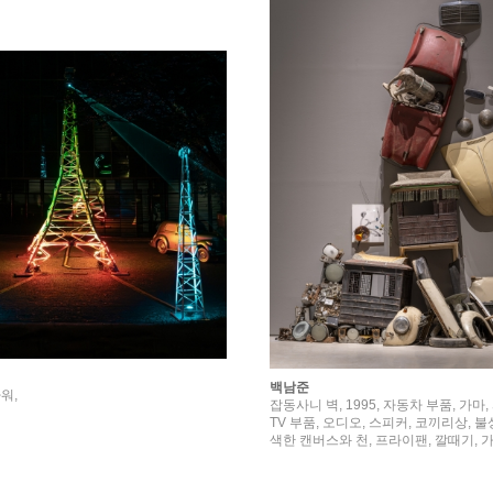
백남준
워,
잡동사니 벽, 1995, 자동차 부품, 가마
TV 부품, 오디오, 스피커, 코끼리상, 불
색한 캔버스와 천, 프라이팬, 깔때기, 