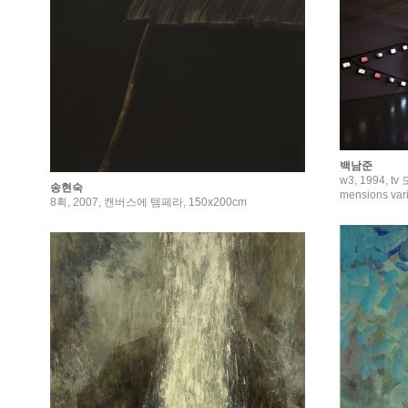
백남준
w3, 1994, t
송현숙
mensions varia
8획, 2007, 캔버스에 템페라, 150x200cm