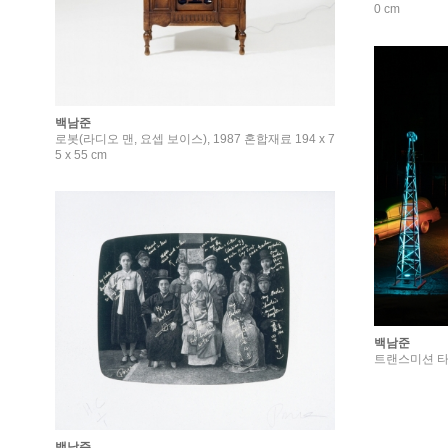
0 cm
백남준
로봇(라디오 맨, 요셉 보이스), 1987 혼합재료 194 x 7
5 x 55 cm
백남준
트랜스미션 타
백남준