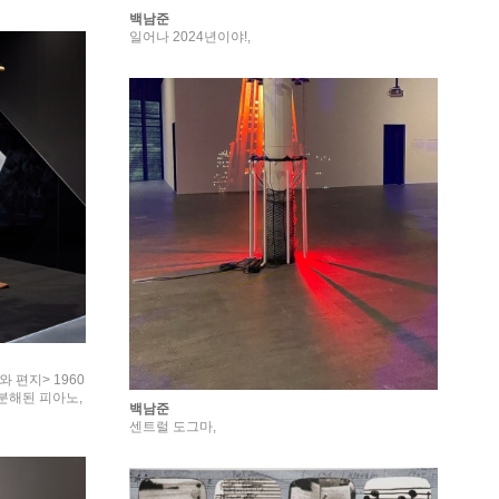
백남준
일어나 2024년이야!,
 편지> 1960
, 분해된 피아노,
백남준
센트럴 도그마,