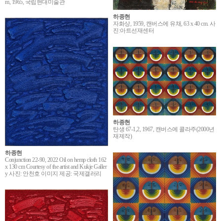
m, 1965, 국립현대미술관
하종현
자화상, 1959, 캔버스에 유채, 63 x 40 cm. 사
진:아트선재센터
하종현
탄생 67-1,2, 1967, 캔버스에 콜라주(2000년
재제작)
하종현
Conjunction 22-90, 2022 Oil on hemp cloth 162
x 130 cm Courtesy of the artist and Kukje Galler
y 사진: 안천호 이미지 제공: 국제갤러리