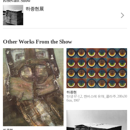
Relevant Show
하종현展
Other Works From the Show
하종현
탄생 67-1,2, 캔버스에 유채_콜라주, 200x30
0cm, 1967