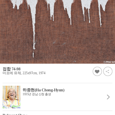
접합 74-98
마포에 유채, 225x97cm, 1974
하종현(Ha Chong-Hyun)
1935년 경남 산청 출생