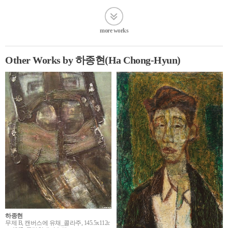
more works
Other Works by 하종현(Ha Chong-Hyun)
하종현
무제 B, 캔버스에 유채_콜라주, 145.5x112c