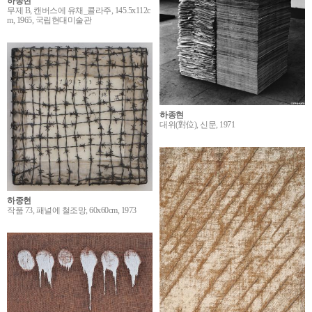
하종현
무제 B, 캔버스에 유채_콜라주, 145.5x112c
m, 1965, 국립현대미술관
하종현
대위(對位), 신문, 1971
하종현
작품 73, 패널에 철조망, 60x60cm, 1973