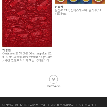
하종현
탄생-B, 1967, 캔버스에 유채, 콜라주, 145.5
x 193.9 cm
하종현
Conjunction 23-74, 2023 Oil on hemp cloth 162
x 130 cm Courtesy of the artist and Kukje Galler
y 사진: 안천호 이미지 제공: 국제갤러리
more works
대한민국 1등 작가DB 사이트, 뮤움
개인정보처리방침
서비스약관