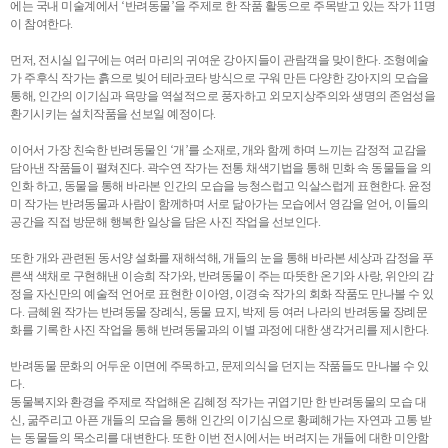
에는 국내 미술계에서 ‘반려동물’을 주제로 한 작품 활동으로 주목받고 있는 작가 11명
이 참여한다.
먼저, 전시실 입구에는 여러 마리의 귀여운 강아지들이 관람객을 맞이한다. 조형예술
가 주후식 작가는 흙으로 빚어 테라코타 방식으로 구워 만든 다양한 강아지의 모습을
통해, 인간의 이기심과 욕망을 역설적으로 풍자하고 외모지상주의와 생명의 존엄성을
환기시키는 설치작품을 선보일 예정이다.
이어서 가장 친숙한 반려동물인 ‘개’를 소재로, 개와 함께 하며 느끼는 감정적 교감을
담아낸 작품들이 펼쳐진다. 곽수연 작가는 전통 채색기법을 통해 민화 속 동물들을 의
인화 하고, 동물을 통해 바라본 인간의 모습을 능청스럽고 익살스럽게 표현한다. 윤정
미 작가는 반려동물과 사람이 함께하며 서로 닮아가는 모습에서 영감을 얻어, 이들의
공간을 직접 방문해 행복한 일상을 담은 사진 작업을 선보인다.
또한 개와 관련된 동서양 설화를 재해석해, 개들의 눈을 통해 바라본 세상과 감정을 푸
른색 색채로 구현해낸 이승희 작가와, 반려동물이 주는 따뜻한 온기와 사랑, 위안의 감
정을 자신만의 예술적 언어로 표현한 이아영, 이경숙 작가의 회화 작품도 만나볼 수 있
다. 금혜원 작가는 반려동물 장례식, 동물 묘지, 박제 등 여러 나라의 반려동물 장례문
화를 기록한 사진 작업을 통해 반려동물과의 이별 과정에 대한 생각거리를 제시한다.
반려동물 문화의 어두운 이면에 주목하고, 문제의식을 던지는 작품들도 만나볼 수 있
다.
동물복지와 환경을 주제로 작업해온 김혜정 작가는 귀엽기만 한 반려동물의 모습 대
신, 굶주리고 아픈 개들의 모습을 통해 인간의 이기심으로 황폐해가는 자연과 고통 받
는 동물들의 목소리를 대변한다. 또한 이번 전시에서는 버려지는 개들에 대한 미안함