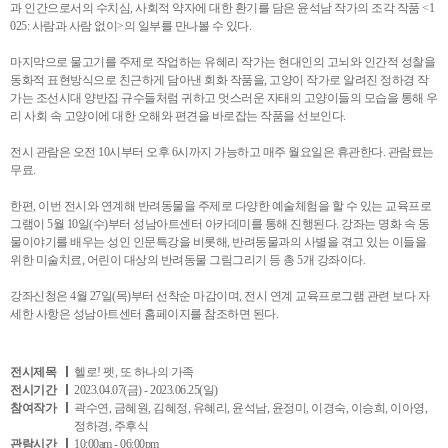
과 인간으로서의 수치심, 사회적 약자에 대한 환기를 담은 윤석남 작가의 조각 작품 <1
025: 사람과 사람 없이>의 일부를 만나볼 수 있다.
마지막으로 물고기를 주제로 작업하는 유혜리 작가는 현대인의 고뇌와 인간적 성찰을
동화적 표현방식으로 친근하게 담아낸 회화 작품을, 고양이 작가로 알려진 정하경 작
가는 조선시대 양반집 규수들처럼 귀하고 멋스러운 자태의 고양이들의 모습을 통해 우
리 사회 속 고양이에 대한 오해와 편견을 바로잡는 작품을 선보인다.
전시 관람은 오전 10시부터 오후 6시까지 가능하고 매주 월요일은 휴관한다. 관람료는
무료.
한편, 이번 전시와 연계해 반려동물을 주제로 다양한 예술체험을 할 수 있는 교육프로
그램이 5월 10일(수)부터 성남아트센터 아카데미를 통해 진행된다. 강좌는 명화 속 동
물이야기를 배우는 성인 인문특강을 비롯해, 반려동물과의 사별을 겪고 있는 이들을
위한 미술치료, 어린이 대상의 반려동물 그림그리기 등 총 5개 강좌이다.
강좌신청은 4월 27일(목)부터 선착순 마감이며, 전시 연계 교육프로그램 관련 보다 자
세한 사항은 성남아트센터 홈페이지를 참조하면 된다.
전시제목
헬로! 펫, 또 하나의 가족
전시기간
2023.04.07(금) - 2023.06.25(일)
참여작가
곽수연, 금혜원, 김혜정, 유혜리, 윤석남, 윤정미, 이경숙, 이승희, 이아영,
정하경, 주후식
관람시간
10:00am - 06:00pm