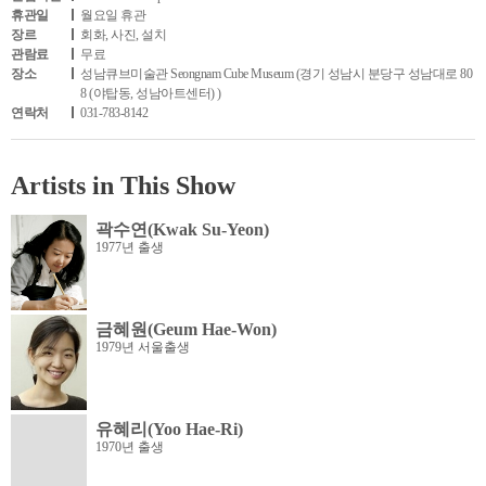
휴관일
월요일 휴관
장르
회화, 사진, 설치
관람료
무료
장소
성남큐브미술관 Seongnam Cube Museum (경기 성남시 분당구 성남대로 80
8 (야탑동, 성남아트센터) )
연락처
031-783-8142
Artists in This Show
곽수연(Kwak Su-Yeon)
1977년 출생
금혜원(Geum Hae-Won)
1979년 서울출생
유혜리(Yoo Hae-Ri)
1970년 출생