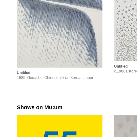
1960년 제9회 대한민국미술전람회 특선
1959년 제8회 대한민국미술전람회 문교부 장관
1958년 제7회 대한민국미술전람회 문교부 장관
개인전
2021 권영우, 국제갤러리, 서울
2017 권영우 - Various Whites, 국제갤러리, 서울
2016 블럼 앤 포, 뉴욕, 미국
2015 국제갤러리, 서울
2014 《권영우 1주기 추모전》, 갤러리 엠, 서울
2007 권영우-종이에 담은 삶, 서울시립미술관, 
2015 권영우 개인전, 국제갤러리, 서울
Untitled
2004 수가화랑, 부산
c.1980s, Kor
2004 광주광역시 문화예술상 수상기념 초대전(
Untitled
1985, Gouache, Chinese Ink on Korean paper
2002 가나아트센터, 서울
2000 가나아트센터, 서울
1998 <올해의 작가 - 권영우>, 국립현대미술관,
1993 월드화랑, 부산
1992 갤러리현대, 서울
1990 호암갤러리, 서울
Shows on Mu:um
1990 한일갤러리, 부산
1990 오타와대학초대전, 오타와, 미국
1987 아트코아화랑, 로스엔젤레스, 미국
1987 부리지스톤화랑, 토론토, 캐나다
1986 현대화랑, 서울