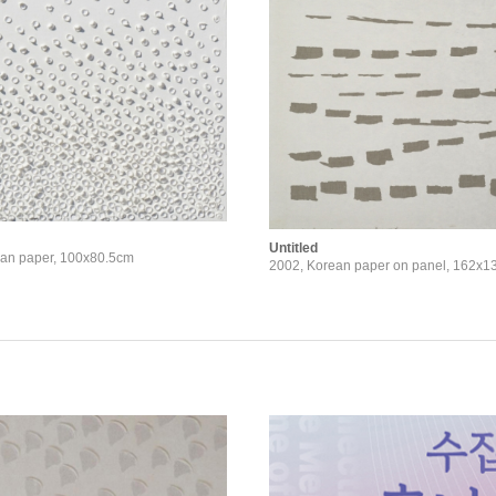
상
상
서울
Untitled
ean paper, 100x80.5cm
재9회 허백련미술상), 광주
2002, Korean paper on panel, 162x
 서울