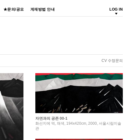
★문의/공모
게재방법 안내
LOG IN
CV 수정문의
자연과의 공존 00-1
화선지에 먹, 채색, 194x420cm, 2000, 서울시립미술
관