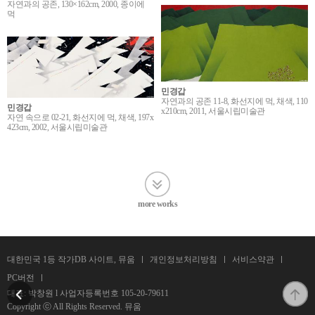
자연과의 공존, 130×162cm, 2000, 종이에
먹
민경갑
자연과의 공존 11-8, 화선지에 먹, 채색, 110
민경갑
x210cm, 2011, 서울시립미술관
자연 속으로 02-21, 화선지에 먹, 채색, 197x
423cm, 2002, 서울시립미술관
more works
대한민국 1등 작가DB 사이트, 뮤움
개인정보처리방침
서비스약관
PC버전
대표: 박창원 l 사업자등록번호
105-20-79611
Copyright ⓒ All Rights Reserved. 뮤움