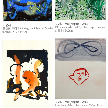
노지마 료타(Nojima Ryota)
이윤서
Birdsong, markers 2022, Oil and paper on canva
모호한 주장 An Ambiguous Claim, 2022, oil o
s, 33.3 x 24.2cm
n canvas, 22,7 x 15,8cm
노지마 료타(Nojima Ryota)
Long bath, 2019, Oil on canvas, 45.5 x 38cm