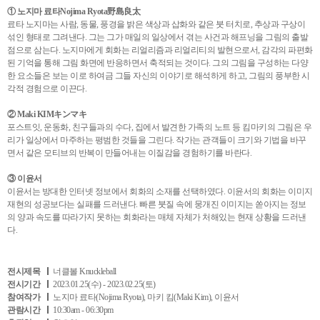
① 노지마 료타Nojima Ryota野島良太
료타 노지마는 사람, 동물, 풍경을 밝은 색상과 삽화와 같은 붓 터치로, 추상과 구상이
섞인 형태로 그려낸다. 그는 그가 매일의 일상에서 겪는 사건과 해프닝을 그림의 출발
점으로 삼는다. 노지마에게 회화는 리얼리즘과 리얼리티의 발현으로서, 감각의 파편화
된 기억을 통해 그림 화면에 반응하면서 축적되는 것이다. 그의 그림을 구성하는 다양
한 요소들은 보는 이로 하여금 그들 자신의 이야기로 해석하게 하고, 그림의 풍부한 시
각적 경험으로 이끈다.
② Maki KIMキンマキ
포스트잇, 운동화, 친구들과의 수다, 집에서 발견한 가족의 노트 등 킴마키의 그림은 우
리가 일상에서 마주하는 평범한 것들을 그린다. 작가는 관객들이 크기와 기법을 바꾸
면서 같은 모티브의 반복이 만들어내는 이질감을 경험하기를 바란다.
③ 이윤서
이윤서는 방대한 인터넷 정보에서 회화의 소재를 선택하였다. 이윤서의 회화는 이미지
재현의 성공보다는 실패를 드러낸다. 빠른 붓질 속에 뭉개진 이미지는 쏟아지는 정보
의 양과 속도를 따라가지 못하는 회화라는 매체 자체가 처해있는 현재 상황을 드러낸
다.
전시제목
너클볼 Knuckleball
전시기간
2023.01.25(수) - 2023.02.25(토)
참여작가
노지마 료타(Nojima Ryota), 마키 킴(Maki Kim), 이윤서
관람시간
10:30am - 06:30pm