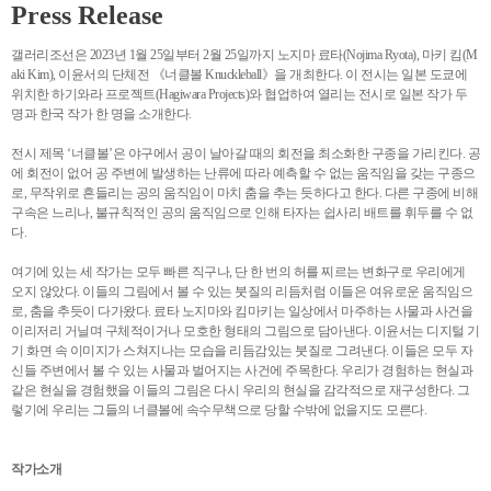
Press Release
갤러리조선은 2023년 1월 25일부터 2월 25일까지 노지마 료타(Nojima Ryota), 마키 킴(M
aki Kim), 이윤서의 단체전 《너클볼 Knuckleball》을 개최한다. 이 전시는 일본 도쿄에
위치한 하기와라 프로젝트(Hagiwara Projects)와 협업하여 열리는 전시로 일본 작가 두
명과 한국 작가 한 명을 소개한다.
전시 제목 ‘너클볼’은 야구에서 공이 날아갈 때의 회전을 최소화한 구종을 가리킨다. 공
에 회전이 없어 공 주변에 발생하는 난류에 따라 예측할 수 없는 움직임을 갖는 구종으
로, 무작위로 흔들리는 공의 움직임이 마치 춤을 추는 듯하다고 한다. 다른 구종에 비해
구속은 느리나, 불규칙적인 공의 움직임으로 인해 타자는 쉽사리 배트를 휘두를 수 없
다.
여기에 있는 세 작가는 모두 빠른 직구나, 단 한 번의 허를 찌르는 변화구로 우리에게
오지 않았다. 이들의 그림에서 볼 수 있는 붓질의 리듬처럼 이들은 여유로운 움직임으
로, 춤을 추듯이 다가왔다. 료타 노지마와 킴마키는 일상에서 마주하는 사물과 사건을
이리저리 거닐며 구체적이거나 모호한 형태의 그림으로 담아낸다. 이윤서는 디지털 기
기 화면 속 이미지가 스쳐지나는 모습을 리듬감있는 붓질로 그려낸다. 이들은 모두 자
신들 주변에서 볼 수 있는 사물과 벌어지는 사건에 주목한다. 우리가 경험하는 현실과
같은 현실을 경험했을 이들의 그림은 다시 우리의 현실을 감각적으로 재구성한다. 그
렇기에 우리는 그들의 너클볼에 속수무책으로 당할 수밖에 없을지도 모른다.
작가소개