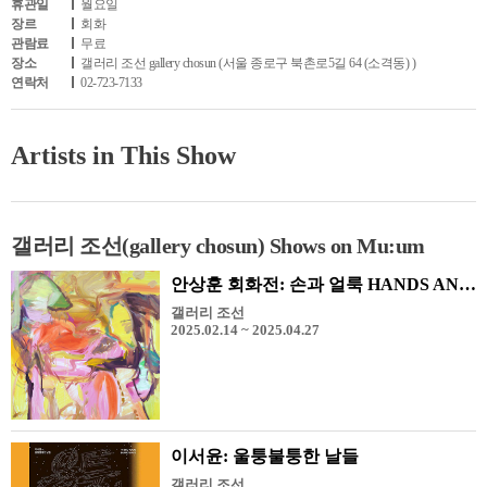
휴관일
월요일
장르
회화
관람료
무료
장소
갤러리 조선 gallery chosun (서울 종로구 북촌로5길 64 (소격동) )
연락처
02-723-7133
Artists in This Show
갤러리 조선(gallery chosun) Shows on Mu:um
안상훈 회화전: 손과 얼룩 HANDS AND STAINS
갤러리 조선
2025.02.14 ~ 2025.04.27
이서윤: 울퉁불퉁한 날들
갤러리 조선