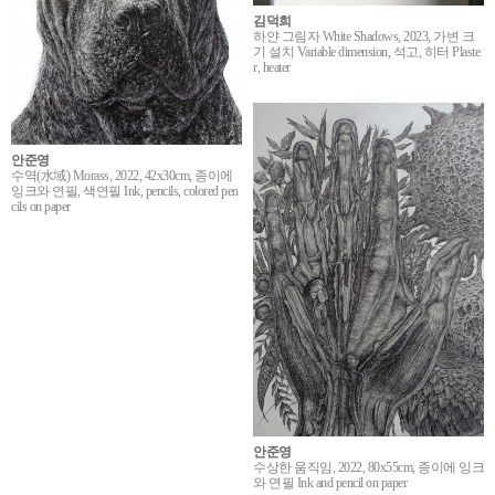
김덕희
하얀 그림자 White Shadows, 2023, 가변 크
기 설치 Variable dimension, 석고, 히터 Plaste
r, heater
안준영
수역(水域) Morass, 2022, 42x30cm, 종이에
잉크와 연필, 색연필 Ink, pencils, colored pen
cils on paper
안준영
수상한 움직임, 2022, 80x55cm, 종이에 잉크
와 연필 Ink and pencil on paper