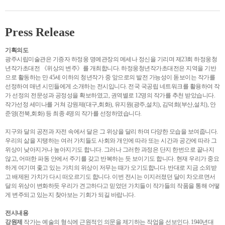
Press Release
기획의도
광주시립미술관은 기증자 하정웅 명예관장의 메세나 정신을 기리며 제23회 하정웅청
년작가초대전 《위상의 변주》를 개최합니다. 하정웅청년작가초대전은 지역을 기반
으로 활동하는 만 45세 이하의 청년작가 중 앞으로의 발전 가능성이 돋보이는 작가를
선정하여 매년 시민들에게 소개하는 전시입니다. 전국 국공립 네트워크를 활용하여 작
가 선정의 전문성과 공정성을 확보하였고, 권역별로 12명의 작가를 추천 받았습니다.
작가선정 세미나를 거쳐 강원제(대구,회화), 유지원(광주,설치), 김덕희(부산,설치), 안
준영(전북,회화) 등 최종 4명의 작가를 선정하였습니다.
지구와 달의 공전과 자전 속에서 달은 그 위상을 달리 하며 다양한 모습을 보여줍니다.
우리의 삶을 지탱하는 여러 가치들도 사회와 개인에 따라 또는 시간과 공간에 따라 그
위상이 낮아지거나 높아지기도 합니다. 그러나 그러한 과정은 단지 한번으로 끝나지
않고, 어떠한 파동 안에서 주기를 갖고 반복하는 듯 보이기도 합니다. 현재 우리가 중요
하게 여기며 좇고 있는 가치의 위상이 저무는 때가 오기도합니다. 반대로 지금 소외받
고 배제된 가치가 다시 떠오르기도 합니다. 이번 전시는 이지러졌던 달이 차오르면서
달의 위상이 변화하듯 우리가 견고하다고 믿었던 가치들이 작가들의 작품을 통해 어떻
게 변주되고 있는지 찾아보는 기회가 되길 바랍니다.
전시내용
강원제
작가는 예술의 형식에 근원적인 의문을 제기하는 작업을 선보인다. 1940년대