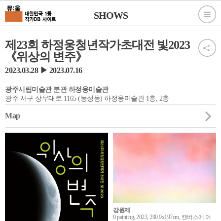
SHOWS
제23회 하정웅청년작가초대전 빛2023
《위상의 변주》
2023.03.28 ▶ 2023.07.16
광주시립미술관 분관 하정웅미술관
광주 서구 상무대로 1165 (농성동) 하정웅미술관 1층, 2층
Map
강원제
0 painting, 2023, 290.9x197cm, 캔버스에 아