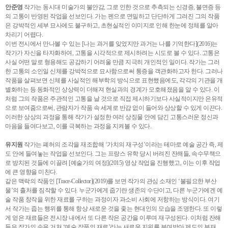
안준영
작가는 동시대 미술가의 불안감, 그로 인한 것으로 추측되는 신경증, 불면증 등
의 고통이 반영된 작업을 선보인다. 가는 펜으로 면밀하고 단단하게 그려진 그의 작품
은 강박적인 세부 묘사에도 불구하고, 초현실적인 이미지로 인해 한눈에 정체를 알아
차리기 어렵다.
이번 전시에서 만나볼 수 있는 [나는 과거를 잊었지만 과거는 나를 기억한다](2016)는
작가가 자신을 타자화하여, 고통을 시각적으로 제시하려는 시도로 볼 수 있다. 고통은
사실 어떤 말로 형용해도 공감하기 어려울 만큼 지극히 개인적인 일이다. 작가는 그러
한 고통의 소인일 신체를 강박적으로 묘사함으로써 통증을 객관화하고자 한다. 그러나
작품을 살펴보면 신체를 사실적인 해부학의 방식으로 표현했음에도, 각각의 기관을 개
별화하는 등 동화적인 상상력이 더해져 현실과의 경계가 모호해졌음을 알 수 있다. 이
처럼 그의 작품은 주관적인 고통을 날 것으로 직접 제시하기보다 사실적이지만 은유적
으로 보여줌으로써, 관람자가 작품 속 세계로 반감 없이 들어와 상상할 수 있게 이끈다.
이러한 상상의 과정을 통해 작가가 설정한 여러 상징물 안에 담긴 고통스러운 정신과
마음을 들여다보고, 이를 극복하는 과정을 지켜볼 수 있다.
유지원
작가는 폐허의 조각을 재조합해 ‘가치의 재구성’이라는 테마로 예술 공간 즉, 제
도 안에 들여놓는 작업을 선보인다. 그는 프랑스 유학 당시 버려진 잔해들, 속수무책으
로 방치된 것들에 이끌려 [예술가의 여정](2015) 영상 작업을 진행했고, 이는 이후 작업
에 큰 영향을 미친다.
같은 맥락의 작품인 [Trace-Collector](2019)를 보면 작가의 관심 소재인 ‘불필요한 부산
물’의 출처를 짐작할 수 있다. 누군가에게 줍기란 생존의 수단이고, 다른 누군가에겐 예
술 작품 창작을 위한 재료를 구하는 과정이자 과소비 사회에 저항하는 방식이다. 여기
서 작가는 줍는 행위를 통해 항상 새로운 것을 좇는 현대인의 모습을 조명한다. 또 이렇
게 얻은 재료들은 전시장 내에서 또 다른 작은 공간을 이루며 재구성된다. 이처럼 잔해
들은 작가의 손을 거쳐 ‘예술 작품의 재료’라는 새로운 지위를 부여받아 제도의 부재,