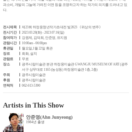
과소비, 개발의 그늘에 가려진 이면 등을 조명하고자 하는 작가의 의지를 드러내고 있
다.
전시제목
제23회 하정웅청년작가초대전 빛2023 《위상의 변주》
전시기간
2023.03.28(화) - 2023.07.16(일)
참여작가
강원제, 김덕희, 안준영, 유지원
관람시간
10:00am - 06:00pm
휴관일
월요일,1월 22일 휴관
장르
회화, 설치
관람료
무료
장소
광주시립미술관 분관 하정웅미술관 GWANGJU MUSEUM OF ART (광주
서구 상무대로 1165 (농성동) 하정웅미술관 1층, 2층)
주최
광주시립미술관
후원
광주시립미술관
연락처
062-613-5390
Artists in This Show
안준영(Ahn Junyeong)
1984년 출생