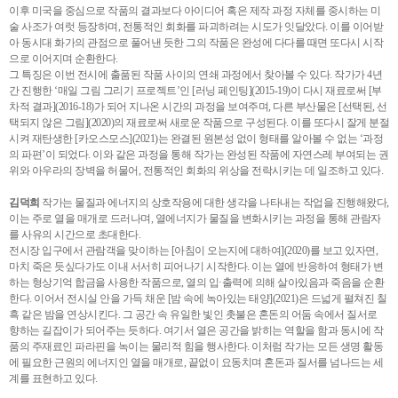
이후 미국을 중심으로 작품의 결과보다 아이디어 혹은 제작 과정 자체를 중시하는 미
술 사조가 여럿 등장하며, 전통적인 회화를 파괴하려는 시도가 잇달았다. 이를 이어받
아 동시대 화가의 관점으로 풀어낸 듯한 그의 작품은 완성에 다다를 때면 또다시 시작
으로 이어지며 순환한다.
그 특징은 이번 전시에 출품된 작품 사이의 연쇄 과정에서 찾아볼 수 있다. 작가가 4년
간 진행한 ‘매일 그림 그리기 프로젝트’인 [러닝 페인팅](2015-19)이 다시 재료로써 [부
차적 결과](2016-18)가 되어 지나온 시간의 과정을 보여주며, 다른 부산물은 [선택된, 선
택되지 않은 그림](2020)의 재료로써 새로운 작품으로 구성된다. 이를 또다시 잘게 분절
시켜 재탄생한 [카오스모스](2021)는 완결된 원본성 없이 형태를 알아볼 수 없는 ‘과정
의 파편’이 되었다. 이와 같은 과정을 통해 작가는 완성된 작품에 자연스레 부여되는 권
위와 아우라의 장벽을 허물어, 전통적인 회화의 위상을 전락시키는 데 일조하고 있다.
김덕희
작가는 물질과 에너지의 상호작용에 대한 생각을 나타내는 작업을 진행해왔다,
이는 주로 열을 매개로 드러나며, 열에너지가 물질을 변화시키는 과정을 통해 관람자
를 사유의 시간으로 초대한다.
전시장 입구에서 관람객을 맞이하는 [아침이 오는지에 대하여](2020)를 보고 있자면,
마치 죽은 듯싶다가도 이내 서서히 피어나기 시작한다. 이는 열에 반응하여 형태가 변
하는 형상기억 합금을 사용한 작품으로, 열의 입·출력에 의해 살아있음과 죽음을 순환
한다. 이어서 전시실 안을 가득 채운 [밤 속에 녹아있는 태양](2021)은 드넓게 펼쳐진 칠
흑 같은 밤을 연상시킨다. 그 공간 속 유일한 빛인 촛불은 혼돈의 어둠 속에서 질서로
향하는 길잡이가 되어주는 듯하다. 여기서 열은 공간을 밝히는 역할을 함과 동시에 작
품의 주재료인 파라핀을 녹이는 물리적 힘을 행사한다. 이처럼 작가는 모든 생명 활동
에 필요한 근원의 에너지인 열을 매개로, 끝없이 요동치며 혼돈과 질서를 넘나드는 세
계를 표현하고 있다.