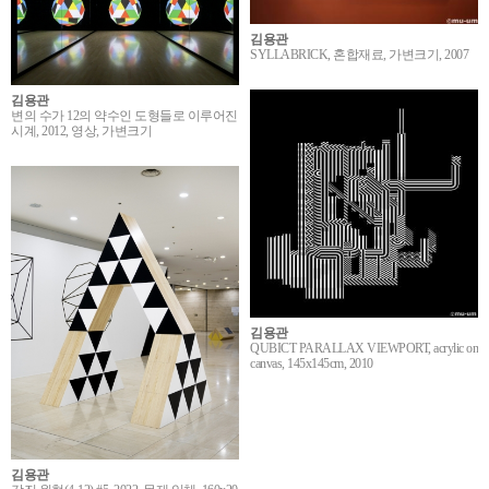
김용관
SYLLABRICK, 혼합재료, 가변크기, 2007
김용관
변의 수가 12의 약수인 도형들로 이루어진
시계, 2012, 영상, 가변크기
김용관
QUBICT PARALLAX VIEWPORT, acrylic on
canvas, 145x145cm, 2010
김용관