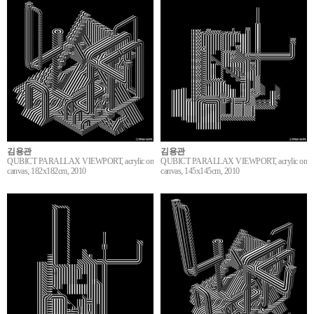
김용관
김용관
QUBICT PARALLAX VIEWPORT, acrylic on
QUBICT PARALLAX VIEWPORT, acrylic on
canvas, 182x182cm, 2010
canvas, 145x145cm, 2010