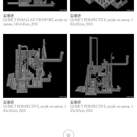
김용관
김용관
QUBICT PARALLAX VIEWPORT, acrylic on
QUBICT PERSPECTIVE, acrylic on canvas, 1
canvas, 145x145cm, 2010
82x182cm, 2010
김용관
김용관
QUBICT PERSPECTIVE, acrylic on canvas, 1
QUBICT PERSPECTIVE, acrylic on canvas, 1
45x145cm, 2010
45x145cm, 2010